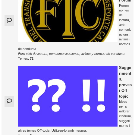
Fòrum
Fòrum
només
de
lectura,
amb
comunic
acions,
avisos i
normes
de conducta.
Foro sólo de lectura, con comunicaciones, avisos y normas de conducta.
Temes:
72
Sugge
riment
s,
proves
i Off-
topic
Idees
per a
millorar
el fòrum,
suggeri
ments i
altres temes Off-topic. Utilitzeu-lo amb mesura.