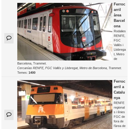
Ferroc
arril
àrea
Barcel
ona
Rodalies
RENFE,
FGC
Vallès i
Llobrega
t, Metro
de
Barcelona, Trammet.
Cercanías RENFE, FGC Vallés y Llobregat, Metro de Barcelona, Trammet.
Temes:
1400
Ferroc
arril a
Catalu
nya
RENFE
regional
s i línies
FGC de
fora de
l'àrea de