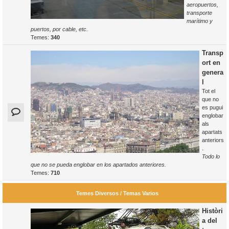
aeropuertos,
transporte
marítimo y
puertos, por cable, etc.
Temes:
340
Transp
ort en
genera
l
Tot el
que no
es pugui
englobar
als
apartats
anteriors
.
Todo lo
que no se pueda englobar en los apartados anteriores.
Temes:
710
Temes Diversos / Temas Varios
Històri
a del