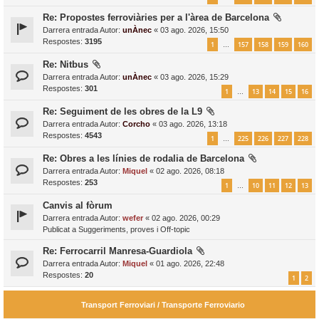
Re: Propostes ferroviàries per a l'àrea de Barcelona
Darrera entrada Autor:
unÀnec
«
03 ago. 2026, 15:50
Respostes:
3195
1
157
158
159
160
…
Re: Nitbus
Darrera entrada Autor:
unÀnec
«
03 ago. 2026, 15:29
Respostes:
301
1
13
14
15
16
…
Re: Seguiment de les obres de la L9
Darrera entrada Autor:
Corcho
«
03 ago. 2026, 13:18
Respostes:
4543
1
225
226
227
228
…
Re: Obres a les línies de rodalia de Barcelona
Darrera entrada Autor:
Miquel
«
02 ago. 2026, 08:18
Respostes:
253
1
10
11
12
13
…
Canvis al fòrum
Darrera entrada Autor:
wefer
«
02 ago. 2026, 00:29
Publicat a
Suggeriments, proves i Off-topic
Re: Ferrocarril Manresa-Guardiola
Darrera entrada Autor:
Miquel
«
01 ago. 2026, 22:48
Respostes:
20
1
2
Transport Ferroviari / Transporte Ferroviario