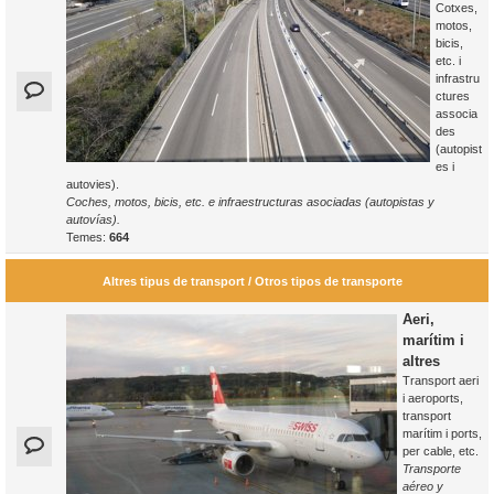
Cotxes,
motos,
bicis,
etc. i
infrastru
ctures
associa
des
(autopist
es i
autovies).
Coches, motos, bicis, etc. e infraestructuras asociadas (autopistas y
autovías).
Temes:
664
Altres tipus de transport / Otros tipos de transporte
Aeri,
marítim i
altres
Transport aeri
i aeroports,
transport
marítim i ports,
per cable, etc.
Transporte
aéreo y