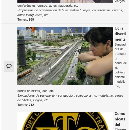
viatges,
conferències, cursos, actes inaugurals, etc.
Propuestas de organización de "Encuentros", viajes, conferencias, cursos,
actos inaugurales, etc.
Temes:
989
Oci i
diverti
ments
Simulad
ors de
transpor
t i
conducc
ió,
col·lecci
onisme,
modelis
me,
sèries de bitllets, jocs, etc.
Simuladores de transporte y conducción, coleccionismo, modelismo, series
de billetes, juegos, etc.
Temes:
712
Comu
nicats
del