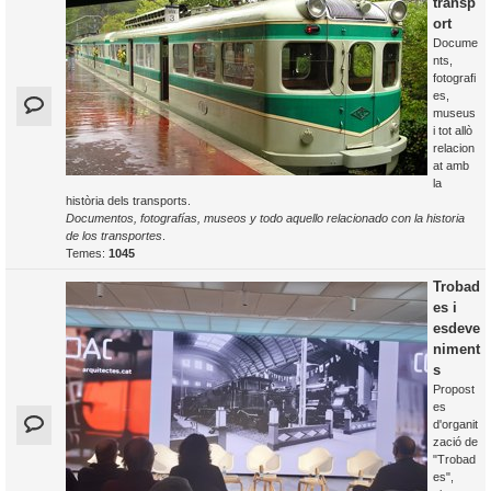
transp
ort
Docume
nts,
fotografi
es,
museus
i tot allò
relacion
at amb
la
història dels transports.
Documentos, fotografías, museos y todo aquello relacionado con la historia
de los transportes
.
Temes:
1045
Trobad
es i
esdeve
niment
s
Propost
es
d'organit
zació de
"Trobad
es",