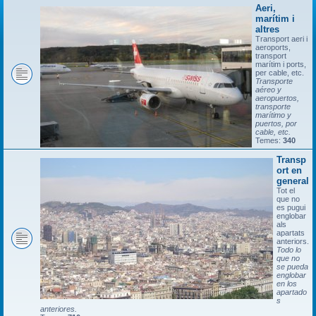
Aeri,
marítim i
altres
Transport aeri i
aeroports,
transport
marítim i ports,
per cable, etc.
Transporte
aéreo y
aeropuertos,
transporte
marítimo y
puertos, por
cable, etc.
Temes:
340
Transp
ort en
general
Tot el
que no
es pugui
englobar
als
apartats
anteriors.
Todo lo
que no
se pueda
englobar
en los
apartado
s
anteriores.