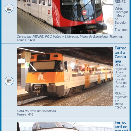
RENFE,
FGC
Vallès i
Llobregat
, Metro
de
Barcelon
a,
Trammet
.
Cercanías RENFE, FGC Vallés y Llobregat, Metro de Barcelona, Trammet.
Temes:
1400
Ferroc
arril a
Catalu
nya
RENFE
regionals
i línies
FGC de
fora de
l'àrea de
Barcelon
a.
RENFE
regionale
s y
líneas
FGC de
fuera del área de Barcelona.
Temes:
446
Ferroc
arril en