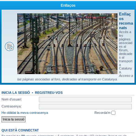
Enllaços
Enllaç
os
recoma
nats
Accés a
les
pàgines
associad
es al
fòrum,
dedicade
s al
transport
a
Cataluny
a.
Acceso a
las páginas asociadas al foro, dedicadas al transporte en Catalunya.
INICIA LA SESSIÓ
•
REGISTREU-VOS
Nom d’usuari:
Contrasenya:
He oblidat la meva contrasenya
Recorda’m
QUI ESTÀ CONNECTAT