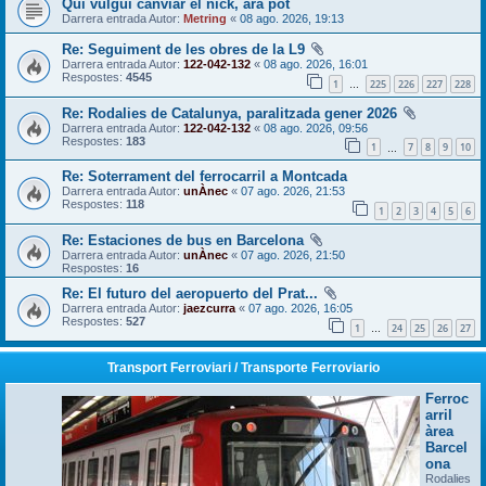
Qui vulgui canviar el nick, ara pot
Darrera entrada Autor:
Metring
«
08 ago. 2026, 19:13
Re: Seguiment de les obres de la L9
Darrera entrada Autor:
122-042-132
«
08 ago. 2026, 16:01
Respostes:
4545
1
225
226
227
228
…
Re: Rodalies de Catalunya, paralitzada gener 2026
Darrera entrada Autor:
122-042-132
«
08 ago. 2026, 09:56
Respostes:
183
1
7
8
9
10
…
Re: Soterrament del ferrocarril a Montcada
Darrera entrada Autor:
unÀnec
«
07 ago. 2026, 21:53
Respostes:
118
1
2
3
4
5
6
Re: Estaciones de bus en Barcelona
Darrera entrada Autor:
unÀnec
«
07 ago. 2026, 21:50
Respostes:
16
Re: El futuro del aeropuerto del Prat...
Darrera entrada Autor:
jaezcurra
«
07 ago. 2026, 16:05
Respostes:
527
1
24
25
26
27
…
Transport Ferroviari / Transporte Ferroviario
Ferroc
arril
àrea
Barcel
ona
Rodalies