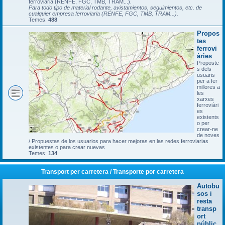
ferroviària (RENFE, FGC, TMB, TRAM...).
Para todo tipo de material rodante, avistamientos, seguimientos, etc. de
cualquier empresa ferroviaria (RENFE, FGC, TMB, TRAM...).
Temes:
488
Propos
tes
ferrovi
àries
Proposte
s dels
usuaris
per a fer
millores a
les
xarxes
ferroviàri
es
existents
o per
crear-ne
de noves
/ Propuestas de los usuarios para hacer mejoras en las redes ferroviarias
existentes o para crear nuevas
Temes:
134
Transport per carretera / Transporte por carretera
Autobu
sos i
resta
transp
ort
públic