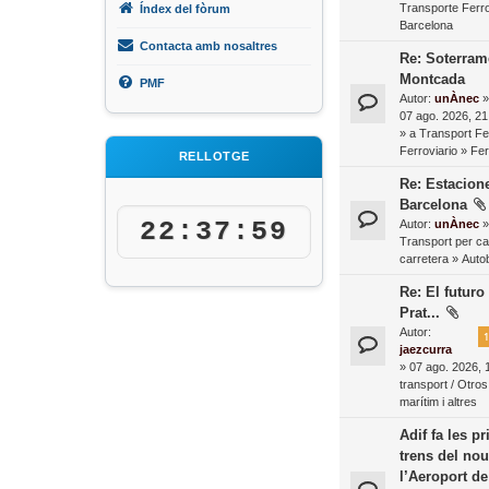
Transporte Ferro
Índex del fòrum
Barcelona
Contacta amb nosaltres
Re: Soterrame
Montcada
PMF
Autor:
unÀnec
»
07 ago. 2026, 21
» a
Transport Fer
Ferroviario
»
Fer
RELLOTGE
Re: Estacion
Barcelona
22:38:00
Autor:
unÀnec
»
Transport per ca
carretera
»
Autob
Re: El futuro
Prat...
Autor:
1
jaezcurra
» 07 ago. 2026, 
transport / Otros
marítim i altres
Adif fa les 
trens del nou
l’Aeroport d