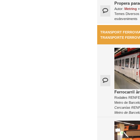
Propera para
Autor:
Metring
»
Temes Diversos 
esdeveniments
TRANSPORT FERROVIAR
TRANSPORTE FERROV
Ferrocarril à
Rodalies RENFE, 
Metro de Barcel
Cercanías RENFE
Metro de Barcel