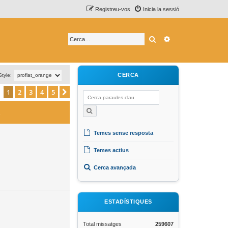
Registreu-vos
Inicia la sessió
Cerca
Cerca avançada
CERCA
Style:
1
2
3
4
5
Següent
s
Temes sense resposta
Temes actius
Cerca avançada
ESTADÍSTIQUES
Total missatges
259607