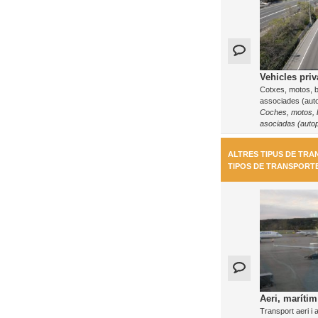
Vehicles priv
Cotxes, motos, bi
associades (auto
Coches, motos, bi
asociadas (autop
ALTRES TIPUS DE TRA
TIPOS DE TRANSPORT
Aeri, marítim 
Transport aeri i 