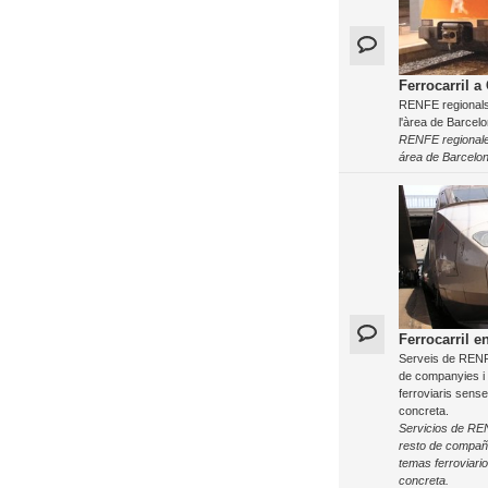
Ferrocarril a
RENFE regionals 
l'àrea de Barcelo
RENFE regionale
área de Barcelon
Ferrocarril e
Serveis de RENFE
de companyies i
ferroviaris sens
concreta.
Servicios de RE
resto de compañ
temas ferroviari
concreta.