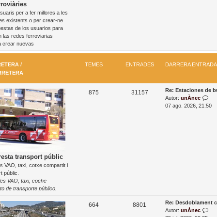
d
roviàries
t
e
uaris per a fer millores a les
e
r
n
es existents o per crear-ne
a
t
s
estas de los usuarios para
d
r
 las redes ferroviarias
a
a
a crear nuevas
d
a
m
ETERA /
TEMES
ENTRADES
DARRERA ENTRADA
é
RRETERA
s
r
D
Re: Estaciones de 
T
E
e
875
31157
a
M
Autor:
unÀnec
c
e
n
r
o
07 ago. 2026, 21:50
e
r
s
n
m
t
e
t
t
r
r
e
r
a
a
s
a
e
l
n
’
d
esta transport públic
t
e
s VAO, taxi, cotxe compartit i
e
r
n
t públic.
a
t
s
les VAO, taxi, coche
d
r
to de transporte público.
a
a
d
D
Re: Desdoblament c
T
E
664
8801
a
a
M
Autor:
unÀnec
m