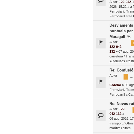
Autor:
122-042-
2026, 15:22 » a
Ferroviari / Tran
Ferrocarril àrea
Desviaments 
puntuals per
Maragall
Autor:
1
122-042-
132
» 07 ago. 20
carretera / Tran
Autobusos i resta
Re: Confusió 
Autor
1
…
:
Corcho
» 06 ago
Ferroviari / Tran
Ferrocarril a Ca
Re: Noves rut
Autor:
122-
042-132
»
06 ago. 2026, 17
transport / Otros
marítim i altres