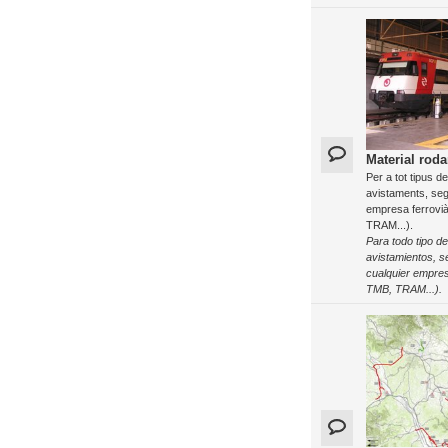
Material roda
Per a tot tipus d
avistaments, seg
empresa ferrovi
TRAM...).
Para todo tipo de
avistamientos, s
cualquier empre
TMB, TRAM...).