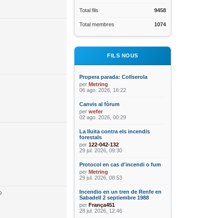
Total fils
9458
Total membres
1074
FILS NOUS
Propera parada: Collserola
per
Metring
06 ago. 2026, 16:22
Canvis al fòrum
per
wefer
02 ago. 2026, 00:29
La lluita contra els incendis
forestals
per
122-042-132
29 jul. 2026, 09:30
Protocol en cas d'incendi o fum
per
Metring
29 jul. 2026, 08:53
Incendio en un tren de Renfe en
Sabadell 2 septiembre 1988
per
França451
28 jul. 2026, 12:46