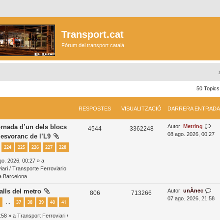
Transport.cat
Fòrum del transport català
50 Topic
RESPOSTES
VISUALITZACIÓ
DARRERA ENTRADA
D
ornada d’un dels blocs
Autor:
Metring
R
V
4544
3362248
a
08 ago. 2026, 00:27
l’esvoranc de l’L9
e
i
r
224
225
226
227
228
r
s
s
e
o. 2026, 00:27 » a
r
p
u
ari / Transporte Ferroviario
a
ea Barcelona
o
a
e
n
D
alls del metro
Autor:
unÀnec
s
l
R
V
806
713266
t
a
07 ago. 2026, 21:58
37
38
39
40
41
…
t
i
r
e
i
r
a
r
:58 » a
Transport Ferroviari /
e
t
s
s