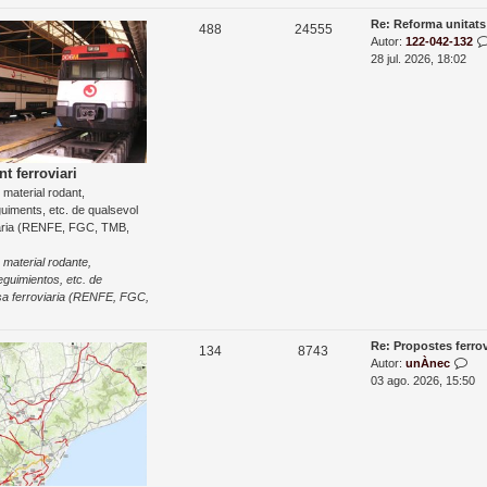
s
D
Re: Reforma unitat
T
E
488
24555
r
a
Autor:
122-042-132
e
e
n
r
28 jul. 2026, 18:02
c
r
e
m
t
e
n
r
e
r
t
a
s
a
e
n
d
nt ferroviari
t
e material rodant,
e
r
uiments, etc. de qualsevol
a
s
ària (RENFE, FGC, TMB,
d
a
 material rodante,
eguimientos, etc. de
sa ferroviaria (RENFE, FGC,
D
Re: Propostes ferro
T
E
134
8743
a
M
Autor:
unÀnec
e
n
r
o
03 ago. 2026, 15:50
r
s
m
t
e
t
r
r
e
r
a
a
s
a
e
l
n
’