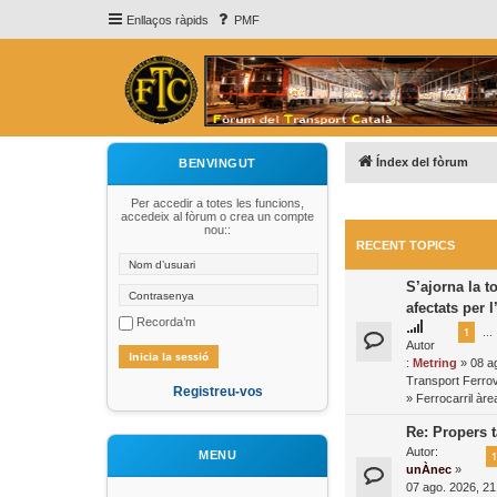
Enllaços ràpids
PMF
Índex del fòrum
BENVINGUT
Per accedir a totes les funcions,
accedeix al fòrum o crea un compte
nou::
RECENT TOPICS
S’ajorna la t
afectats per 
Recorda’m
1
…
Autor
:
Metring
» 08 ag
Transport Ferrovi
Registreu-vos
»
Ferrocarril àr
Re: Propers t
Autor:
MENU
1
unÀnec
»
07 ago. 2026, 21