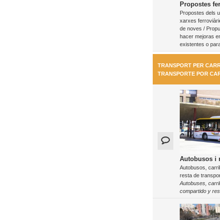
Propostes fer
Propostes dels us
xarxes ferroviàri
de noves / Propu
hacer mejoras en
existentes o par
TRANSPORT PER CARR
TRANSPORTE POR CA
Autobusos i r
Autobusos, carril
resta de transpor
Autobuses, carri
compartido y res