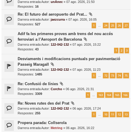
Darrera entrada Autor:
unÀnec
«
07 ago. 2026, 21:50
Respostes:
16
Re: El futuro del aeropuerto del Prat...
Darrera entrada Autor:
jaezcurra
«
07 ago. 2026, 16:05
Respostes:
527
1
24
25
26
27
…
Adif fa les primeres proves amb trens del nou accés
ferroviari a l’Aeroport de Barcelona
Darrera entrada Autor:
122-042-132
«
07 ago. 2026, 15:22
Respostes:
43
1
2
3
Desviaments i modificacions puntuals per pavimentació
Passeig Maragall
Darrera entrada Autor:
122-042-132
«
07 ago. 2026, 11:23
Respostes:
1485
1
72
73
74
75
…
Re: Confusió de línies
Darrera entrada Autor:
Corcho
«
06 ago. 2026, 21:31
Respostes:
3309
1
163
164
165
166
…
Re: Noves rutes des del Prat
Darrera entrada Autor:
122-042-132
«
06 ago. 2026, 17:24
Respostes:
255
1
10
11
12
13
…
Propera parada: Collserola
Darrera entrada Autor:
Metring
«
06 ago. 2026, 16:22