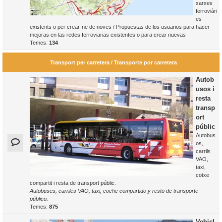
xarxes
ferroviàri
es
existents o per crear-ne de noves / Propuestas de los usuarios para hacer
mejoras en las redes ferroviarias existentes o para crear nuevas
Temes:
134
Transport per carretera / Transporte por carretera
Autob
usos i
resta
transp
ort
públic
Autobus
os,
carrils
VAO,
taxi,
cotxe
compartit i resta de transport públic.
Autobuses, carriles VAO, taxi, coche compartido y resto de transporte
público.
Temes:
875
Vehicl