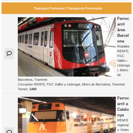
Transport Ferroviari / Transporte Ferroviario
Ferroc
arril
àrea
Barcel
ona
Rodalies
RENFE,
FGC
Vallès i
Llobrega
t, Metro
de
Barcelona, Trammet.
Cercanías RENFE, FGC Vallés y Llobregat, Metro de Barcelona, Trammet.
Temes:
1400
Ferroc
arril a
Catalu
nya
RENFE
regional
s i línies