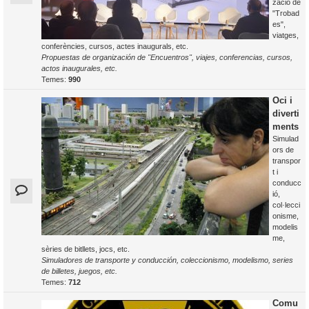
zació de
"Trobad
es",
viatges,
conferències, cursos, actes inaugurals, etc.
Propuestas de organización de "Encuentros", viajes, conferencias, cursos,
actos inaugurales, etc.
Temes:
990
Oci i
diverti
ments
Simulad
ors de
transpor
t i
conducc
ió,
col·lecci
onisme,
modelis
me,
sèries de bitllets, jocs, etc.
Simuladores de transporte y conducción, coleccionismo, modelismo, series
de billetes, juegos, etc.
Temes:
712
Comu