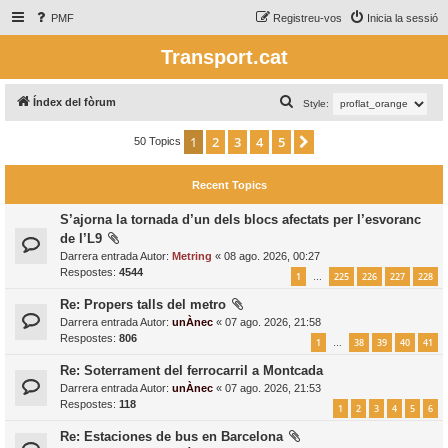
PMF
Registreu-vos
Inicia la sessió
Transport.cat
C
Índex del fòrum
Style:
e
1
2
3
4
5
Següent
50 Topics
r
c
Recent Topics
a
S’ajorna la tornada d’un dels blocs afectats per l’esvoranc
de l’L9
Darrera entrada Autor:
Metring
«
08 ago. 2026, 00:27
Respostes:
4544
1
225
226
227
228
…
Re: Propers talls del metro
Darrera entrada Autor:
unÀnec
«
07 ago. 2026, 21:58
Respostes:
806
1
38
39
40
41
…
Re: Soterrament del ferrocarril a Montcada
Darrera entrada Autor:
unÀnec
«
07 ago. 2026, 21:53
Respostes:
118
1
2
3
4
5
6
Re: Estaciones de bus en Barcelona