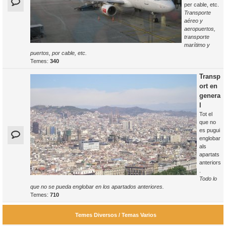
per cable, etc.
Transporte
aéreo y
aeropuertos,
transporte
marítimo y
puertos, por cable, etc.
Temes:
340
Transp
ort en
genera
l
Tot el
que no
es pugui
englobar
als
apartats
anteriors
.
Todo lo
que no se pueda englobar en los apartados anteriores.
Temes:
710
Temes Diversos / Temas Varios