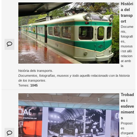
Històri
a del
transp
ort
Docume
nts,
fotografi
es,
museus
i tot allò
relacion
at amb
la
història dels transports.
Documentos, fotografías, museos y todo aquello relacionado con la historia
de los transportes
.
Temes:
1045
Trobad
es i
esdeve
niment
s
Propost
es
d'organit