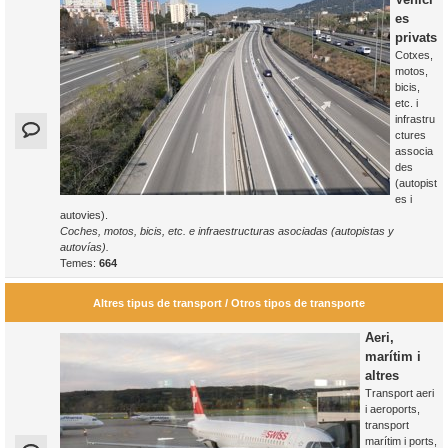
es
privats
Cotxes,
motos,
bicis,
etc. i
infrastru
ctures
associa
des
(autopist
es i
autovies).
Coches, motos, bicis, etc. e infraestructuras asociadas (autopistas y
autovías).
Temes:
664
Altres tipus de transport / Otros tipos de transporte
Aeri,
marítim i
altres
Transport aeri
i aeroports,
transport
marítim i ports,