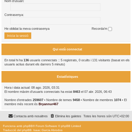
Nom d’usuari:
Contrasenya:
He oblidat la meva contrasenya
Recorda’m
Qui està connectat
En total hi ha
136
usuaris connectats :: 5 registrats, 0 ocults i 131 visitants (basat en els
usuaris actius durant els darrers 5 minuts)
Estadístiques
Hora i data actual: 08 ago. 2026, 03:31
El nombre màxim d’usuaris connectats ha estat
8463
el 07 abr. 2026, 06:43
Nombre d’entrades
259607
• Nombre de temes
9458
• Nombre de membres
1074
• El
membre més recent és
Bryannur467
Contacta amb nosaltres
Elimina les galetes
Totes les hores són
UTC+02:00
Funciona amb
phpBB
® Forum Software © phpBB Limited
Traducció del phpBB: Isaac Garcia Abrodos