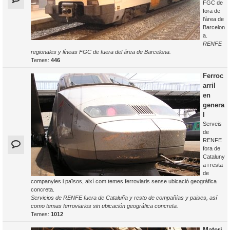
FGC de
fora de
l'àrea de
Barcelon
a.
RENFE
regionales y líneas FGC de fuera del área de Barcelona.
Temes:
446
Ferroc
arril
en
genera
l
Serveis
de
RENFE
fora de
Cataluny
a i resta
de
companyies i països, així com temes ferroviaris sense ubicació geogràfica
concreta.
Servicios de RENFE fuera de Cataluña y resto de compañías y paises, así
como temas ferroviarios sin ubicación geográfica concreta.
Temes:
1012
Materi