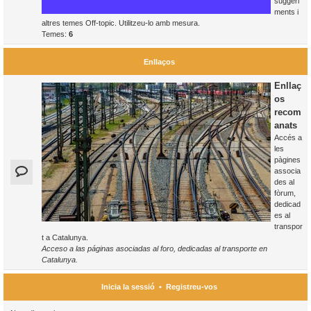
suggeri
ments i
altres temes Off-topic. Utilitzeu-lo amb mesura.
Temes:
6
Enllaços
Enllaç
os
recom
anats
Accés a
les
pàgines
associa
des al
fòrum,
dedicad
es al
transpor
t a Catalunya.
Acceso a las páginas asociadas al foro, dedicadas al transporte en
Catalunya.
Inicia la sessió
•
Registreu-vos