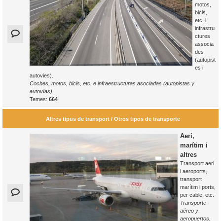
motos,
bicis,
etc. i
infrastru
ctures
associa
des
(autopist
es i
autovies).
Coches, motos, bicis, etc. e infraestructuras asociadas (autopistas y
autovías).
Temes:
664
Altres tipus de transport / Otros tipos de transporte
Aeri,
marítim i
altres
Transport aeri
i aeroports,
transport
marítim i ports,
per cable, etc.
Transporte
aéreo y
aeropuertos,