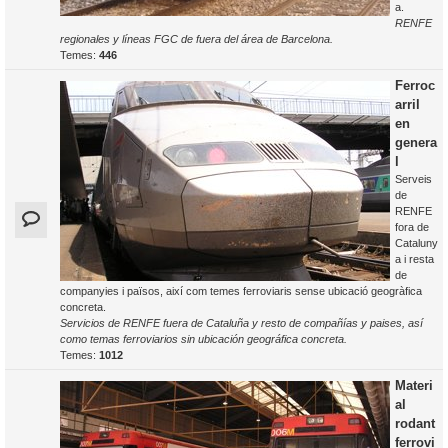
a.
RENFE
regionales y líneas FGC de fuera del área de Barcelona.
Temes:
446
Ferroc
arril
en
genera
l
Serveis
de
RENFE
fora de
Cataluny
a i resta
de
companyies i països, així com temes ferroviaris sense ubicació geogràfica
concreta.
Servicios de RENFE fuera de Cataluña y resto de compañías y paises, así
como temas ferroviarios sin ubicación geográfica concreta.
Temes:
1012
Materi
al
rodant
ferrovi