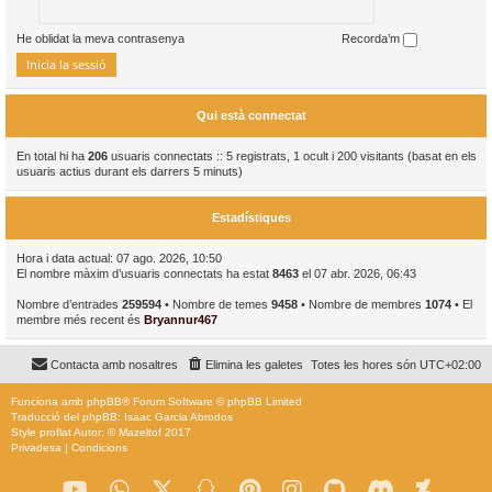
He oblidat la meva contrasenya
Recorda’m
Qui està connectat
En total hi ha
206
usuaris connectats :: 5 registrats, 1 ocult i 200 visitants (basat en els
usuaris actius durant els darrers 5 minuts)
Estadístiques
Hora i data actual: 07 ago. 2026, 10:50
El nombre màxim d’usuaris connectats ha estat
8463
el 07 abr. 2026, 06:43
Nombre d’entrades
259594
• Nombre de temes
9458
• Nombre de membres
1074
• El
membre més recent és
Bryannur467
Contacta amb nosaltres
Elimina les galetes
Totes les hores són
UTC+02:00
Funciona amb
phpBB
® Forum Software © phpBB Limited
Traducció del phpBB: Isaac Garcia Abrodos
Style
proflat
Autor: ©
Mazeltof
2017
Privadesa
|
Condicions