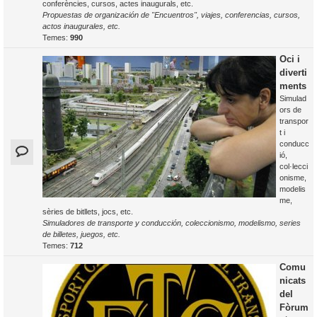
conferències, cursos, actes inaugurals, etc.
Propuestas de organización de "Encuentros", viajes, conferencias, cursos,
actos inaugurales, etc.
Temes:
990
Oci i
diverti
ments
Simulad
ors de
transpor
t i
conducc
ió,
col·lecci
onisme,
modelis
me,
sèries de bitllets, jocs, etc.
Simuladores de transporte y conducción, coleccionismo, modelismo, series
de billetes, juegos, etc.
Temes:
712
Comu
nicats
del
Fòrum