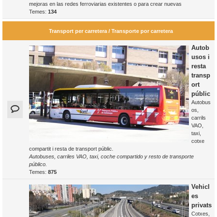
mejoras en las redes ferroviarias existentes o para crear nuevas
Temes:
134
Transport per carretera / Transporte por carretera
Autob
usos i
resta
transp
ort
públic
Autobus
os,
carrils
VAO,
taxi,
cotxe
compartit i resta de transport públic.
Autobuses, carriles VAO, taxi, coche compartido y resto de transporte
público.
Temes:
875
Vehicl
es
privats
Cotxes,