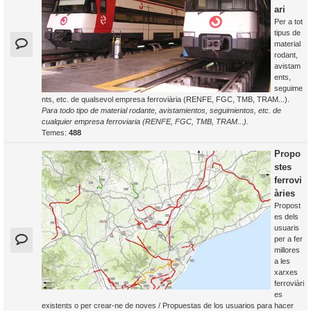
ari
Per a tot
tipus de
material
rodant,
avistam
ents,
seguime
nts, etc. de qualsevol empresa ferroviària (RENFE, FGC, TMB, TRAM...).
Para todo tipo de material rodante, avistamientos, seguimientos, etc. de
cualquier empresa ferroviaria (RENFE, FGC, TMB, TRAM...).
Temes:
488
Propo
stes
ferrovi
àries
Propost
es dels
usuaris
per a fer
millores
a les
xarxes
ferroviàri
es
existents o per crear-ne de noves / Propuestas de los usuarios para hacer