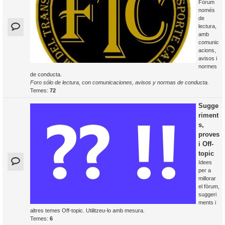
Fòrum
només
de
lectura,
amb
comunic
acions,
avisos i
normes
de conducta.
Foro sólo de lectura, con comunicaciones, avisos y normas de conducta.
Temes:
72
Sugge
riment
s,
proves
i Off-
topic
Idees
per a
millorar
el fòrum,
suggeri
ments i
altres temes Off-topic. Utilitzeu-lo amb mesura.
Temes:
6