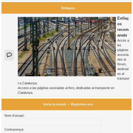
Enllaços
Enllaç
os
recom
anats
Accés a
les
pàgines
associa
des al
fòrum,
dedicad
es al
transpor
t a Catalunya.
Acceso a las páginas asociadas al foro, dedicadas al transporte en
Catalunya.
Inicia la sessió
•
Registreu-vos
Nom d’usuari:
Contrasenya: