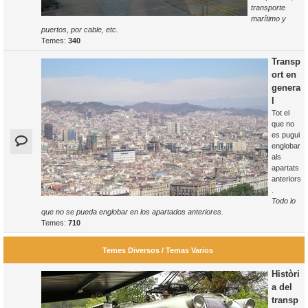
transporte
marítimo y
puertos, por cable, etc.
Temes:
340
Transp
ort en
genera
l
Tot el
que no
es pugui
englobar
als
apartats
anteriors
.
Todo lo
que no se pueda englobar en los apartados anteriores.
Temes:
710
Temes Diversos / Temas Varios
Històri
a del
transp