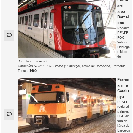
Ferroc
arril
àrea
Barcel
ona
Rodalies
RENFE,
FGC
Vallès i
Llobrega
t, Metro
de
Barcelona, Trammet.
Cercanías RENFE, FGC Vallés y Llobregat, Metro de Barcelona, Trammet.
Temes:
1400
Ferroc
arril a
Catalu
nya
RENFE
regional
s i línies
FGC de
fora de
l'àrea de
Barcelon