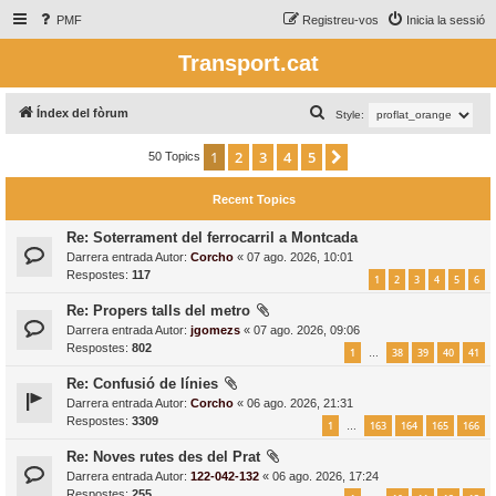
PMF
Registreu-vos
Inicia la sessió
Transport.cat
C
Índex del fòrum
Style:
e
1
2
3
4
5
Següent
50 Topics
r
c
Recent Topics
a
Re: Soterrament del ferrocarril a Montcada
Darrera entrada Autor:
Corcho
«
07 ago. 2026, 10:01
Respostes:
117
1
2
3
4
5
6
Re: Propers talls del metro
Darrera entrada Autor:
jgomezs
«
07 ago. 2026, 09:06
Respostes:
802
1
38
39
40
41
…
Re: Confusió de línies
Darrera entrada Autor:
Corcho
«
06 ago. 2026, 21:31
Respostes:
3309
1
163
164
165
166
…
Re: Noves rutes des del Prat
Darrera entrada Autor:
122-042-132
«
06 ago. 2026, 17:24
Respostes:
255