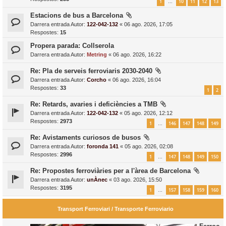
1
10
11
12
13
…
Estacions de bus a Barcelona
Darrera entrada Autor:
122-042-132
«
06 ago. 2026, 17:05
Respostes:
15
Propera parada: Collserola
Darrera entrada Autor:
Metring
«
06 ago. 2026, 16:22
Re: Pla de serveis ferroviaris 2030-2040
Darrera entrada Autor:
Corcho
«
06 ago. 2026, 16:04
Respostes:
33
1
2
Re: Retards, avaries i deficiències a TMB
Darrera entrada Autor:
122-042-132
«
05 ago. 2026, 12:12
Respostes:
2973
1
146
147
148
149
…
Re: Avistaments curiosos de busos
Darrera entrada Autor:
foronda 141
«
05 ago. 2026, 02:08
Respostes:
2996
1
147
148
149
150
…
Re: Propostes ferroviàries per a l'àrea de Barcelona
Darrera entrada Autor:
unÀnec
«
03 ago. 2026, 15:50
Respostes:
3195
1
157
158
159
160
…
Transport Ferroviari / Transporte Ferroviario