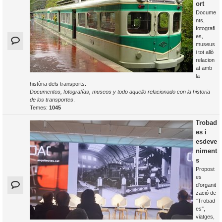
ort
Docume
nts,
fotografi
es,
museus
i tot allò
relacion
at amb
la
història dels transports.
Documentos, fotografías, museos y todo aquello relacionado con la historia
de los transportes
.
Temes:
1045
Trobad
es i
esdeve
niment
s
Propost
es
d'organit
zació de
"Trobad
es",
viatges,