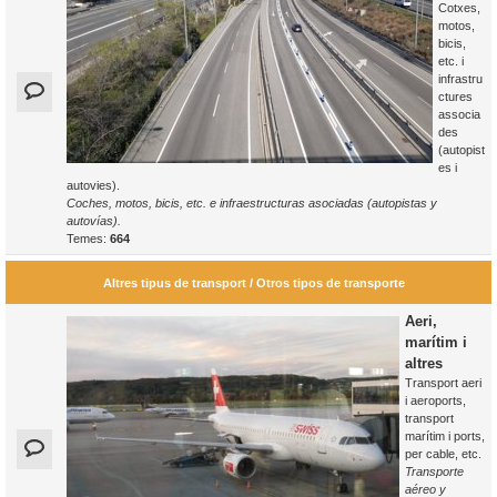
Cotxes,
motos,
bicis,
etc. i
infrastru
ctures
associa
des
(autopist
es i
autovies).
Coches, motos, bicis, etc. e infraestructuras asociadas (autopistas y
autovías).
Temes:
664
Altres tipus de transport / Otros tipos de transporte
Aeri,
marítim i
altres
Transport aeri
i aeroports,
transport
marítim i ports,
per cable, etc.
Transporte
aéreo y