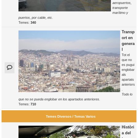
aeropuertos,
transporte
marítimo y
puertos, por cable, etc.
Temes:
340
Transp
ort en
genera
l
Tot el
que no
es pugui
englobar
als
apartats
anteriors
.
Todo lo
que no se pueda englobar en los apartados anteriores.
Temes:
710
Temes Diversos / Temas Varios
Històri
a del