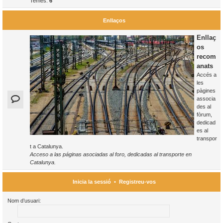
Temes:
6
Enllaços
Enllaç
os
recom
anats
Accés a
les
pàgines
associa
des al
fòrum,
dedicad
es al
transpor
t a Catalunya.
Acceso a las páginas asociadas al foro, dedicadas al transporte en
Catalunya.
Inicia la sessió
•
Registreu-vos
Nom d’usuari: