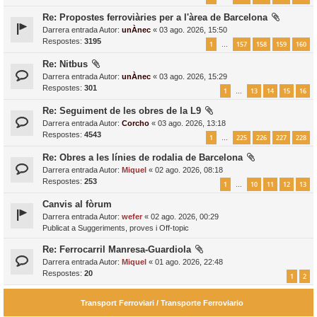
Re: Propostes ferroviàries per a l'àrea de Barcelona
Darrera entrada Autor:
unÀnec
«
03 ago. 2026, 15:50
Respostes:
3195
1
157
158
159
160
…
Re: Nitbus
Darrera entrada Autor:
unÀnec
«
03 ago. 2026, 15:29
Respostes:
301
1
13
14
15
16
…
Re: Seguiment de les obres de la L9
Darrera entrada Autor:
Corcho
«
03 ago. 2026, 13:18
Respostes:
4543
1
225
226
227
228
…
Re: Obres a les línies de rodalia de Barcelona
Darrera entrada Autor:
Miquel
«
02 ago. 2026, 08:18
Respostes:
253
1
10
11
12
13
…
Canvis al fòrum
Darrera entrada Autor:
wefer
«
02 ago. 2026, 00:29
Publicat a
Suggeriments, proves i Off-topic
Re: Ferrocarril Manresa-Guardiola
Darrera entrada Autor:
Miquel
«
01 ago. 2026, 22:48
Respostes:
20
1
2
Transport Ferroviari / Transporte Ferroviario