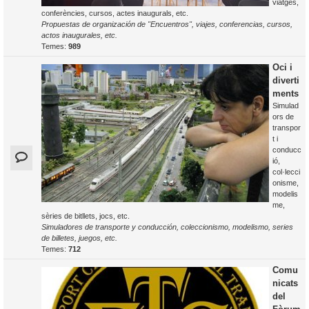
viatges,
conferències, cursos, actes inaugurals, etc.
Propuestas de organización de "Encuentros", viajes, conferencias, cursos,
actos inaugurales, etc.
Temes:
989
Oci i
diverti
ments
Simulad
ors de
transpor
t i
conducc
ió,
col·lecci
onisme,
modelis
me,
sèries de bitllets, jocs, etc.
Simuladores de transporte y conducción, coleccionismo, modelismo, series
de billetes, juegos, etc.
Temes:
712
Comu
nicats
del