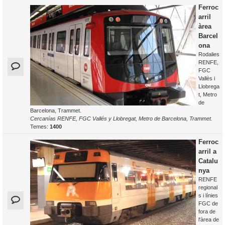
Ferroc
arril
àrea
Barcel
ona
Rodalies
RENFE,
FGC
Vallès i
Llobrega
t, Metro
de
Barcelona, Trammet.
Cercanías RENFE, FGC Vallés y Llobregat, Metro de Barcelona, Trammet.
Temes:
1400
Ferroc
arril a
Catalu
nya
RENFE
regional
s i línies
FGC de
fora de
l'àrea de