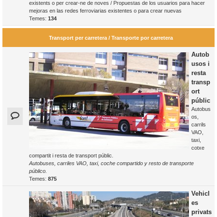
existents o per crear-ne de noves / Propuestas de los usuarios para hacer
mejoras en las redes ferroviarias existentes o para crear nuevas
Temes:
134
Transport per carretera / Transporte por carretera
Autob
usos i
resta
transp
ort
públic
Autobus
os,
carrils
VAO,
taxi,
cotxe
compartit i resta de transport públic.
Autobuses, carriles VAO, taxi, coche compartido y resto de transporte
público.
Temes:
875
Vehicl
es
privats