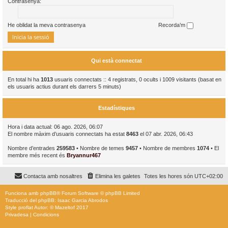
Contrasenya:
He oblidat la meva contrasenya
Recorda’m
Qui està connectat
En total hi ha
1013
usuaris connectats :: 4 registrats, 0 ocults i 1009 visitants (basat en
els usuaris actius durant els darrers 5 minuts)
Estadístiques
Hora i data actual: 06 ago. 2026, 06:07
El nombre màxim d’usuaris connectats ha estat
8463
el 07 abr. 2026, 06:43
Nombre d’entrades
259583
• Nombre de temes
9457
• Nombre de membres
1074
• El
membre més recent és
Bryannur467
Contacta amb nosaltres
Elimina les galetes
Totes les hores són
UTC+02:00
Funciona amb
phpBB
® Forum Software © phpBB Limited
Traducció del phpBB: Isaac Garcia Abrodos
Style
proflat
Autor: ©
Mazeltof
2017
Privadesa
|
Condicions