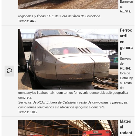
Barcelon
a.
RENFE
regionales y líneas FGC de fuera del área de Barcelona.
Temes:
446
Ferroc
arril
en
genera
l
Serveis
de
RENFE
fora de
Cataluny
a i resta
de
companyies i països, així com temes ferroviaris sense ubicació geogràfica
concreta.
Servicios de RENFE fuera de Cataluña y resto de compañías y paises, así
como temas ferroviarios sin ubicación geográfica concreta.
Temes:
1012
Materi
al
rodant