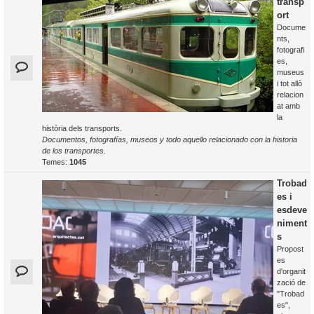
transp
ort
Docume
nts,
fotografi
es,
museus
i tot allò
relacion
at amb
la
història dels transports.
Documentos, fotografías, museos y todo aquello relacionado con la historia
de los transportes
.
Temes:
1045
Trobad
es i
esdeve
niment
s
Propost
es
d'organit
zació de
"Trobad
es",