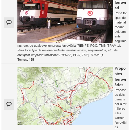
ferrovi
ari
Per a tot
tipus de
material
rodant,
avistam
ents,
seguime
nts, etc. de qualsevol empresa ferroviària (RENFE, FGC, TMB, TRAM...).
Para todo tipo de material rodante, avistamientos, seguimientos, etc. de
cualquier empresa ferroviaria (RENFE, FGC, TMB, TRAM...).
Temes:
488
Propo
stes
ferrovi
àries
Propost
es dels
usuaris
per a fer
millores
a les
xarxes
ferroviàri
es