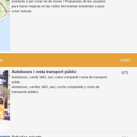
existents o per crear-ne de noves / Propuestas de los usuarios
para hacer mejoras en las redes ferroviarias existentes o para
m
crear nuevas
e
s
RA
TEMES
Autobusos i resta transport públic
T
875
Autobusos, carrils VAO, taxi, cotxe compartit i resta de transport
e
públic.
Autobuses, carriles VAO, taxi, coche compartido y resto de
m
transporte público.
e
s