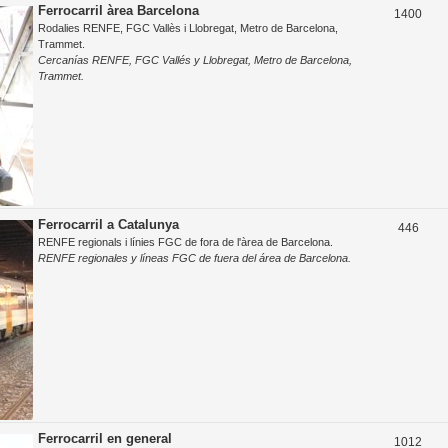
o
Ferrocarril àrea Barcelona
T
1400
e
Rodalies RENFE, FGC Vallès i Llobregat, Metro de Barcelona,
s
e
s
Trammet.
t
Cercanías RENFE, FGC Vallés y Llobregat, Metro de Barcelona,
m
Trammet.
e
e
s
s
Ferrocarril a Catalunya
T
446
RENFE regionals i línies FGC de fora de l'àrea de Barcelona.
e
RENFE regionales y líneas FGC de fuera del área de Barcelona.
m
e
s
Ferrocarril en general
T
1012