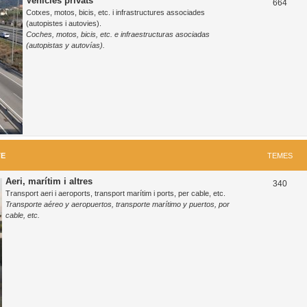
Vehicles privats
T
664
Cotxes, motos, bicis, etc. i infrastructures associades
e
(autopistes i autovies).
Coches, motos, bicis, etc. e infraestructuras asociadas
m
(autopistas y autovías).
e
s
TE
TEMES
Aeri, marítim i altres
T
340
Transport aeri i aeroports, transport marítim i ports, per cable, etc.
e
Transporte aéreo y aeropuertos, transporte marítimo y puertos, por
cable, etc.
m
e
s