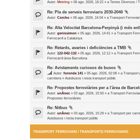
Autor:
Metring
» 06 ago. 2026, 16:22 » a
Temes Diversos / 
Re: Pla de serveis ferroviaris 2030-2040
Autor:
Corcho
» 06 ago. 2026, 16:04 » a
Transport Ferroviari
Re: Alta Velocitat Barcelona-Perpinyà (i més enl
Autor:
genissimon
» 05 ago. 2026, 14:41 » a
Transport Ferro
Ferrocarril a Catalunya
Re: Retards, avaries i deficiències a TMB
Autor:
122-042-132
» 05 ago. 2026, 12:12 » a
Transport Ferro
Ferrocarril àrea Barcelona
Re: Avistaments curiosos de busos
Autor:
foronda 141
» 05 ago. 2026, 02:08 » a
Transport 
carretera
»
Autobusos i resta transport públic
Re: Propostes ferroviàries per a l'àrea de Barce
Autor:
unÀnec
» 03 ago. 2026, 15:50 » a
Transport Ferroviar
Propostes ferroviàries
Re: Nitbus
Autor:
unÀnec
» 03 ago. 2026, 15:29 » a
Transport per carre
Autobusos i resta transport públic
TRANSPORT FERROVIARI / TRANSPORTE FERROVIARIO