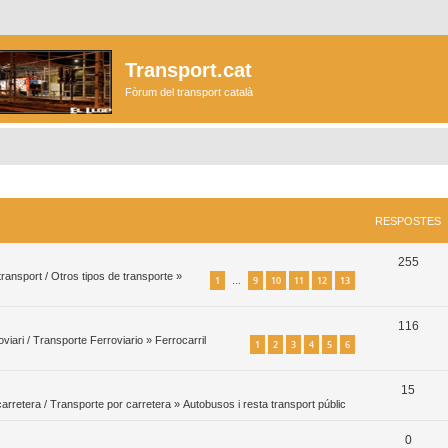
Transport.cat
Fòrum del transport català
RESPOSTES
R
255
 transport / Otros tipos de transporte
»
1
9
10
11
12
13
…
e
s
R
116
p
viari / Transporte Ferroviario
»
Ferrocarril
1
2
3
4
5
6
e
o
s
R
15
s
p
arretera / Transporte por carretera
»
Autobusos i resta transport públic
e
t
o
R
0
s
e