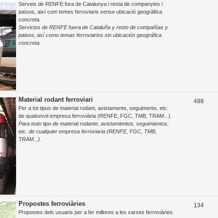
Serveis de RENFE fora de Catalunya i resta de companyies i
e
països, així com temes ferroviaris sense ubicació geogràfica
concreta.
m
Servicios de RENFE fuera de Cataluña y resto de compañías y
e
paises, así como temas ferroviarios sin ubicación geográfica
concreta.
s
Material rodant ferroviari
T
488
Per a tot tipus de material rodant, avistaments, seguiments, etc.
e
de qualsevol empresa ferroviària (RENFE, FGC, TMB, TRAM...).
Para todo tipo de material rodante, avistamientos, seguimientos,
m
etc. de cualquier empresa ferroviaria (RENFE, FGC, TMB,
e
TRAM...).
s
Propostes ferroviàries
T
134
Propostes dels usuaris per a fer millores a les xarxes ferroviàries
e