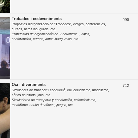
Trobades i esdeveniments
T
990
Propostes d'organització de "Trobades", viatges, conferències,
e
cursos, actes inaugurals, etc.
Propuestas de organización de "Encuentros", viajes,
m
conferencias, cursos, actos inaugurales, etc.
e
s
Oci i divertiments
T
712
Simuladors de transport i conducció, col·leccionisme, modelisme,
e
sèries de bitllets, jocs, etc.
Simuladores de transporte y conducción, coleccionismo,
m
modelismo, series de billetes, juegos, etc.
e
s