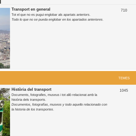
Transport en general
T
710
Tot el que no es pugui englobar als apartats anteriors.
e
Todo lo que no se pueda englobar en los apartados anteriores.
m
e
s
TEMES
Història del transport
T
1045
Documents, fotografies, museus i tot allò relacionat amb la
e
història dels transports.
Documentos, fotografías, museos y todo aquello relacionado con
m
la historia de los transportes
.
e
s