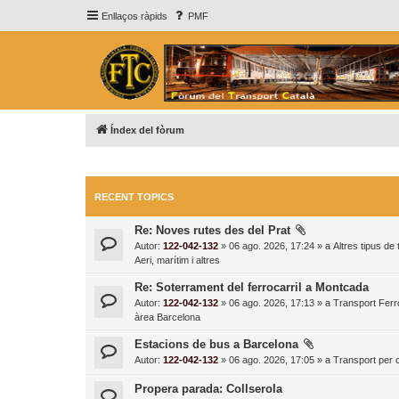
Enllaços ràpids
PMF
Índex del fòrum
RECENT TOPICS
Re: Noves rutes des del Prat
Autor:
122-042-132
» 06 ago. 2026, 17:24 » a
Altres tipus de
Aeri, marítim i altres
Re: Soterrament del ferrocarril a Montcada
Autor:
122-042-132
» 06 ago. 2026, 17:13 » a
Transport Ferro
àrea Barcelona
Estacions de bus a Barcelona
Autor:
122-042-132
» 06 ago. 2026, 17:05 » a
Transport per c
Propera parada: Collserola