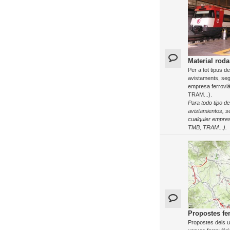
Material roda
Per a tot tipus d
avistaments, seg
empresa ferrovi
TRAM...).
Para todo tipo de
avistamientos, s
cualquier empre
TMB, TRAM...).
Propostes fer
Propostes dels us