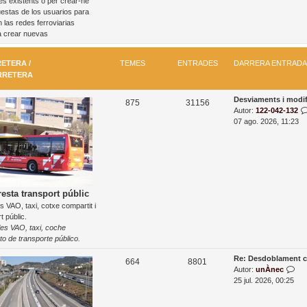
es existents o per crear-ne
a
t
s
estas de los usuarios para
d
r
 las redes ferroviarias
a
a
a crear nuevas
d
a
m
ETERA /
TEMES
ENTRADES
DARRERA ENTRADA
é
RRETERA
s
r
D
Desviaments i modi
T
E
e
875
31156
a
Autor:
122-042-132
c
e
n
r
07 ago. 2026, 11:23
e
r
n
m
t
e
t
r
e
r
a
s
a
e
n
d
esta transport públic
t
s VAO, taxi, cotxe compartit i
e
r
t públic.
a
s
les VAO, taxi, coche
d
to de transporte público.
a
D
Re: Desdoblament c
T
E
664
8801
a
M
Autor:
unÀnec
e
n
r
o
25 jul. 2026, 00:25
r
s
m
t
e
t