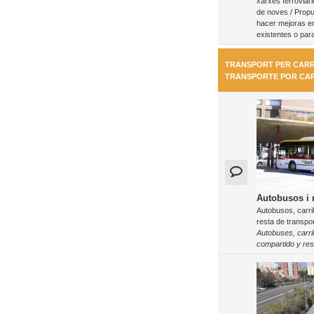
xarxes ferroviàri
de noves / Propu
hacer mejoras en
existentes o par
TRANSPORT PER CARR
TRANSPORTE POR CA
Autobusos i r
Autobusos, carril
resta de transpor
Autobuses, carri
compartido y res