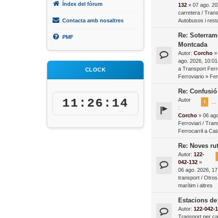
Índex del fòrum
132
» 07 ago. 20
carretera / Tran
Contacta amb nosaltres
Autobusos i resta
Re: Soterrame
PMF
Montcada
Autor:
Corcho
»
ago. 2026, 10:01
a
Transport Ferr
CLOCK
Ferroviario
»
Fer
Re: Confusió 
11:26:15
Autor
1
…
:
Corcho
» 06 ago
Ferroviari / Tran
Ferrocarril a Ca
Re: Noves rut
Autor:
122-
042-132
»
06 ago. 2026, 17
transport / Otros
marítim i altres
Estacions de
Autor:
122-042-
Transport per ca