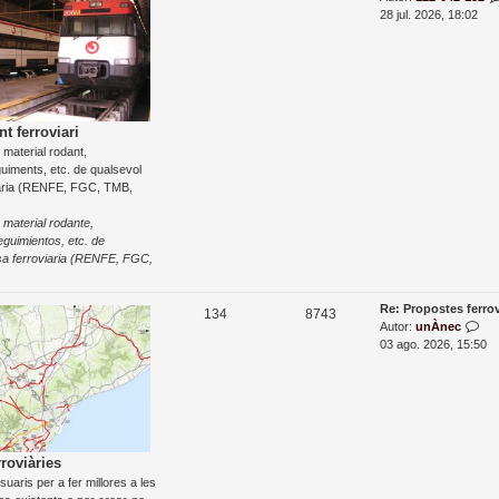
e
e
n
r
28 jul. 2026, 18:02
c
r
e
m
t
e
n
r
e
r
t
a
s
a
e
n
d
nt ferroviari
t
e material rodant,
e
r
uiments, etc. de qualsevol
a
s
ària (RENFE, FGC, TMB,
d
a
 material rodante,
eguimientos, etc. de
sa ferroviaria (RENFE, FGC,
D
Re: Propostes ferro
T
E
134
8743
a
M
Autor:
unÀnec
e
n
r
o
03 ago. 2026, 15:50
r
s
m
t
e
t
r
r
e
r
a
a
s
a
e
l
n
’
d
roviàries
t
e
uaris per a fer millores a les
e
r
n