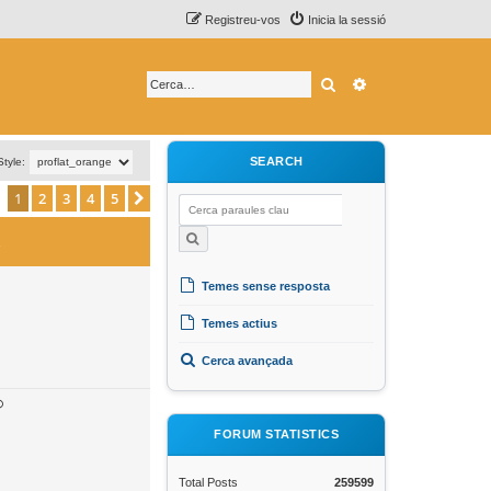
Registreu-vos
Inicia la sessió
Cerca
Cerca avançada
SEARCH
Style:
1
2
3
4
5
Següent
s
Temes sense resposta
Temes actius
Cerca avançada
FORUM STATISTICS
Total Posts
259599