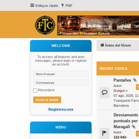
Enllaços ràpids
PMF
Índex del fòrum
WELCOME
To access all features and post
messages, please login or register
an account:
RECENT TOPICS
Pantalles
Autor:
1
Recorda’m
Guigui
»
07 ago. 2026, 11
Transporte Ferro
Barcelona
Registreu-vos
Desviaments 
puntuals per
Maragall
MENU
Autor:
1
122-042-