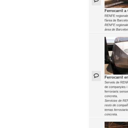
Ferrocarril a
RENFE regionals 
l'àrea de Barcelo
RENFE regionale
área de Barcelon
Ferrocarril e
Serveis de RENFE
de companyies i
ferroviaris sens
concreta.
Servicios de RE
resto de compañ
temas ferroviari
concreta.