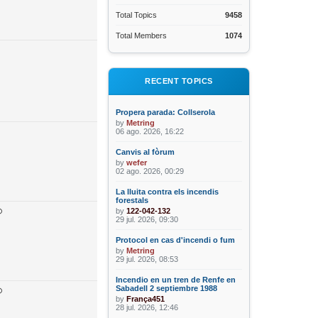
Total Topics
9458
Total Members
1074
RECENT TOPICS
Propera parada: Collserola
by
Metring
06 ago. 2026, 16:22
Canvis al fòrum
by
wefer
02 ago. 2026, 00:29
La lluita contra els incendis
forestals
by
122-042-132
29 jul. 2026, 09:30
Protocol en cas d'incendi o fum
by
Metring
29 jul. 2026, 08:53
Incendio en un tren de Renfe en
Sabadell 2 septiembre 1988
by
França451
28 jul. 2026, 12:46