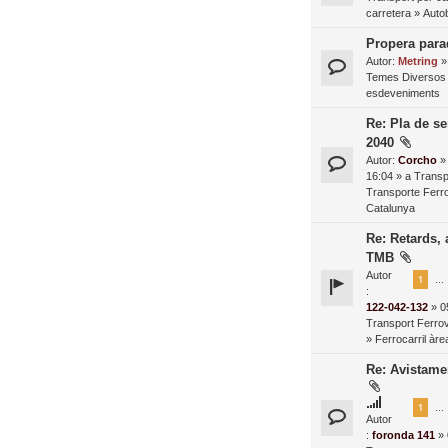
carretera
»
Autob
Propera para
Autor:
Metring
»
Temes Diversos 
esdeveniments
Re: Pla de se
2040
Autor:
Corcho
» 
16:04 » a
Transpo
Transporte Ferro
Catalunya
Re: Retards, 
TMB
Autor
1
…
:
122-042-132
» 0
Transport Ferrovi
»
Ferrocarril àr
Re: Avistame
1
…
Autor
:
foronda 141
» 