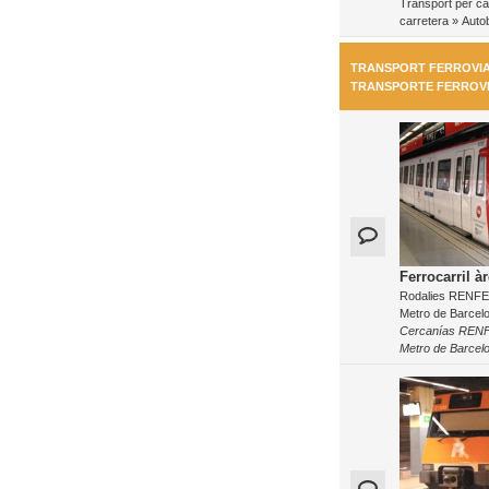
Transport per ca
carretera
»
Autob
TRANSPORT FERROVIAR
TRANSPORTE FERROV
Ferrocarril à
Rodalies RENFE, 
Metro de Barcel
Cercanías RENFE
Metro de Barcel