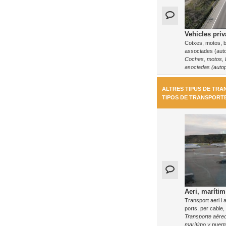
Vehicles priv
Cotxes, motos, bi
associades (auto
Coches, motos, bi
asociadas (autop
ALTRES TIPUS DE TRA
TIPOS DE TRANSPORT
Aeri, marítim 
Transport aeri i 
ports, per cable, 
Transporte aéreo
marítimo y puerto