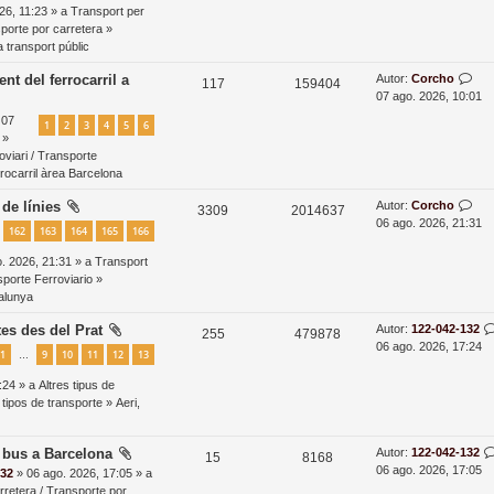
d
r
p
u
26, 11:23 » a
Transport per
a
a
s
z
sporte por carretera
»
o
a
e
 transport públic
a
n
s
l
t
D
nt del ferrocarril a
Autor:
Corcho
c
R
V
117
159404
t
i
r
a
07 ago. 2026, 10:01
a
i
e
i
r
e
t
 07
d
1
2
3
4
5
6
r
ó
 »
s
s
a
s
z
e
oviari / Transporte
r
p
u
rocarril àrea Barcelona
a
a
o
a
e
c
D
de línies
Autor:
Corcho
R
V
3309
2014637
n
a
06 ago. 2026, 21:31
s
l
162
163
164
165
166
i
t
e
i
r
t
i
r
r
ó
. 2026, 21:31 » a
Transport
s
s
a
e
sporte Ferroviario
»
e
t
d
r
p
u
talunya
a
a
s
z
o
a
e
D
es des del Prat
Autor:
122-042-132
R
V
255
479878
a
n
a
06 ago. 2026, 17:24
s
l
1
9
10
11
12
13
…
e
i
t
r
c
t
i
r
r
:24 » a
Altres tipus de
s
s
i
a
e
 tipos de transporte
»
Aeri,
e
t
d
r
p
u
ó
a
a
s
z
o
a
e
D
 bus a Barcelona
Autor:
122-042-132
R
V
15
8168
a
n
a
06 ago. 2026, 17:05
132
» 06 ago. 2026, 17:05 » a
s
l
e
i
t
r
rretera / Transporte por