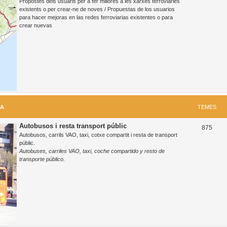
Propostes dels usuaris per a fer millores a les xarxes ferroviàries
e
existents o per crear-ne de noves / Propuestas de los usuarios
para hacer mejoras en las redes ferroviarias existentes o para
m
crear nuevas
e
s
RA
TEMES
Autobusos i resta transport públic
T
875
Autobusos, carrils VAO, taxi, cotxe compartit i resta de transport
e
públic.
Autobuses, carriles VAO, taxi, coche compartido y resto de
m
transporte público.
e
s