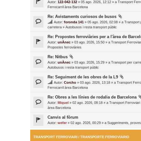
Autor:
122-042-132
» 05 ago. 2026, 12:12 » a
Transport Ferro
Ferrocarril àrea Barcelona
Re: Avistaments curiosos de busos
Autor:
foronda 141
» 05 ago. 2026, 02:08 » a
Transport 
carretera
»
Autobusos i resta transport públic
Re: Propostes ferroviàries per a l'àrea de Barce
Autor:
unÀnec
» 03 ago. 2026, 15:50 » a
Transport Ferroviar
Propostes ferroviàries
Re: Nitbus
Autor:
unÀnec
» 03 ago. 2026, 15:29 » a
Transport per carre
Autobusos i resta transport públic
Re: Seguiment de les obres de la L9
Autor:
Corcho
» 03 ago. 2026, 13:18 » a
Transport Ferro
Ferrocarril àrea Barcelona
Re: Obres a les línies de rodalia de Barcelona
Autor:
Miquel
» 02 ago. 2026, 08:18 » a
Transport Ferroviari
àrea Barcelona
Canvis al fòrum
Autor:
wefer
» 02 ago. 2026, 00:29 » a
Suggeriments, proves 
TRANSPORT FERROVIARI / TRANSPORTE FERROVIARIO