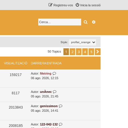
Registreu-vos
Inicia la sessió
Cerca
Cerca avançada
Style:
1
2
3
4
5
Següent
50 Topics
VISUALITZACIÓ
DARRERA ENTRADA
D
Autor:
Metring
V
159217
a
06 ago. 2026, 12:15
i
r
r
s
e
D
Autor:
unÀnec
V
8117
r
a
05 ago. 2026, 21:45
u
i
a
r
a
e
r
D
Autor:
genissimon
V
2013843
s
n
e
a
05 ago. 2026, 14:41
l
i
t
r
u
r
i
r
a
r
s
a
a
e
e
D
Autor:
122-042-132
V
2008185
t