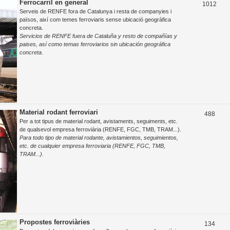
Ferrocarril en general
T
1012
Serveis de RENFE fora de Catalunya i resta de companyies i
e
països, així com temes ferroviaris sense ubicació geogràfica
concreta.
m
Servicios de RENFE fuera de Cataluña y resto de compañías y
e
paises, así como temas ferroviarios sin ubicación geográfica
concreta.
s
Material rodant ferroviari
T
488
Per a tot tipus de material rodant, avistaments, seguiments, etc.
e
de qualsevol empresa ferroviària (RENFE, FGC, TMB, TRAM...).
Para todo tipo de material rodante, avistamientos, seguimientos,
m
etc. de cualquier empresa ferroviaria (RENFE, FGC, TMB,
e
TRAM...).
s
Propostes ferroviàries
T
134