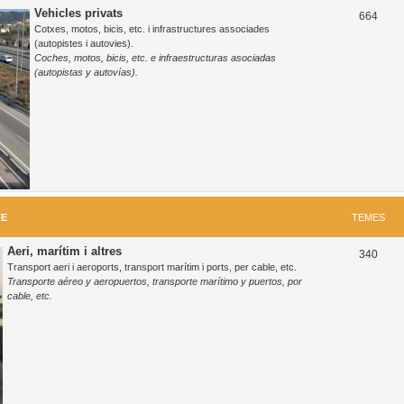
Vehicles privats
T
664
Cotxes, motos, bicis, etc. i infrastructures associades
e
(autopistes i autovies).
Coches, motos, bicis, etc. e infraestructuras asociadas
m
(autopistas y autovías).
e
s
TE
TEMES
Aeri, marítim i altres
T
340
Transport aeri i aeroports, transport marítim i ports, per cable, etc.
e
Transporte aéreo y aeropuertos, transporte marítimo y puertos, por
cable, etc.
m
e
s