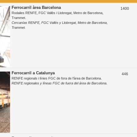
p
s
t
Ferrocarril àrea Barcelona
T
1400
o
Rodalies RENFE, FGC Vallès i Llobregat, Metro de Barcelona,
e
e
s
Trammet.
s
Cercanías RENFE, FGC Vallés y Llobregat, Metro de Barcelona,
m
t
Trammet.
e
e
s
s
Ferrocarril a Catalunya
T
446
RENFE regionals i línies FGC de fora de l'àrea de Barcelona.
e
RENFE regionales y líneas FGC de fuera del área de Barcelona.
m
e
s