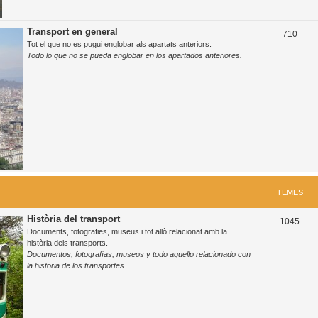
Transport en general
T
710
Tot el que no es pugui englobar als apartats anteriors.
e
Todo lo que no se pueda englobar en los apartados anteriores.
m
e
s
TEMES
Història del transport
T
1045
Documents, fotografies, museus i tot allò relacionat amb la
e
història dels transports.
Documentos, fotografías, museos y todo aquello relacionado con
m
la historia de los transportes
.
e
s