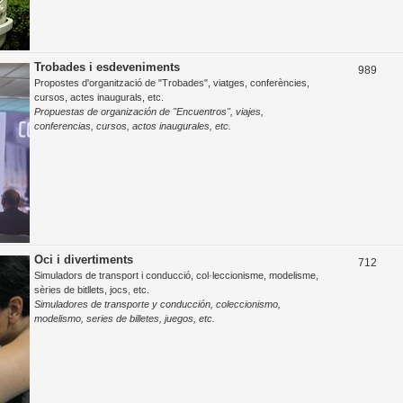
Trobades i esdeveniments
T
989
Propostes d'organització de "Trobades", viatges, conferències,
e
cursos, actes inaugurals, etc.
Propuestas de organización de "Encuentros", viajes,
m
conferencias, cursos, actos inaugurales, etc.
e
s
Oci i divertiments
T
712
Simuladors de transport i conducció, col·leccionisme, modelisme,
e
sèries de bitllets, jocs, etc.
Simuladores de transporte y conducción, coleccionismo,
m
modelismo, series de billetes, juegos, etc.
e
s