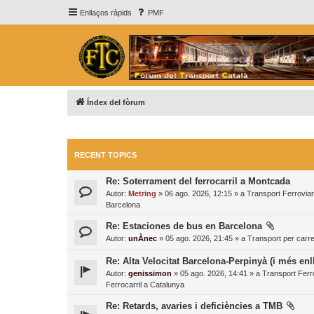
Enllaços ràpids
PMF
Índex del fòrum
RECENT TOPICS
Re: Soterrament del ferrocarril a Montcada
Autor:
Metring
» 06 ago. 2026, 12:15 » a
Transport Ferroviar
Barcelona
Re: Estaciones de bus en Barcelona
Autor:
unÀnec
» 05 ago. 2026, 21:45 » a
Transport per carre
Re: Alta Velocitat Barcelona-Perpinyà (i més enl
Autor:
genissimon
» 05 ago. 2026, 14:41 » a
Transport Ferro
Ferrocarril a Catalunya
Re: Retards, avaries i deficiències a TMB