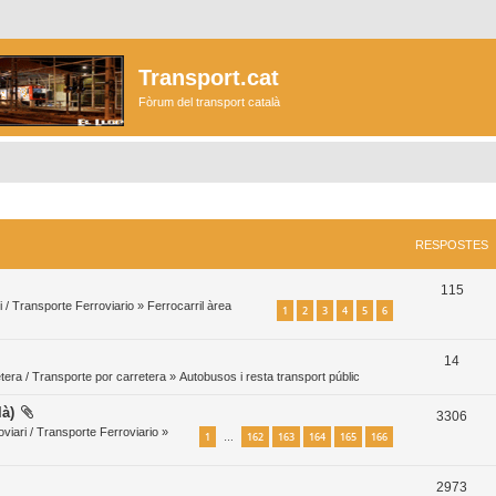
Transport.cat
Fòrum del transport català
RESPOSTES
R
115
i / Transporte Ferroviario
»
Ferrocarril àrea
1
2
3
4
5
6
e
s
R
14
p
tera / Transporte por carretera
»
Autobusos i resta transport públic
e
o
là)
R
3306
s
viari / Transporte Ferroviario
»
s
1
162
163
164
165
166
…
e
p
t
s
o
R
2973
e