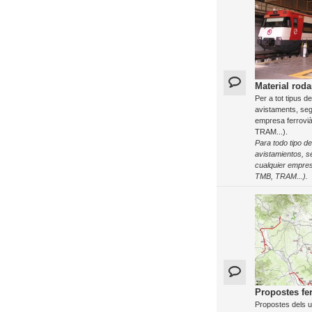
Material roda
Per a tot tipus d
avistaments, seg
empresa ferrovi
TRAM...).
Para todo tipo de
avistamientos, s
cualquier empre
TMB, TRAM...).
Propostes fer
Propostes dels us