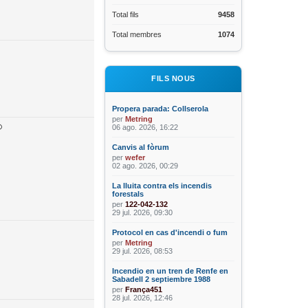
Total fils
9458
Total membres
1074
FILS NOUS
Propera parada: Collserola
per
Metring
06 ago. 2026, 16:22
Canvis al fòrum
per
wefer
02 ago. 2026, 00:29
La lluita contra els incendis
forestals
per
122-042-132
29 jul. 2026, 09:30
Protocol en cas d'incendi o fum
per
Metring
29 jul. 2026, 08:53
Incendio en un tren de Renfe en
Sabadell 2 septiembre 1988
per
França451
28 jul. 2026, 12:46