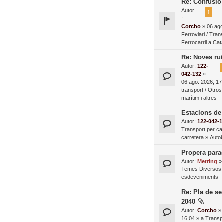
Re: Confusió 
Autor
1
…
:
Corcho
» 06 ago
Ferroviari / Tran
Ferrocarril a Ca
Re: Noves rut
Autor:
122-
042-132
»
06 ago. 2026, 17
transport / Otros
marítim i altres
Estacions de
Autor:
122-042-
Transport per ca
carretera
»
Autob
Propera para
Autor:
Metring
»
Temes Diversos 
esdeveniments
Re: Pla de se
2040
Autor:
Corcho
» 
16:04 » a
Transpo