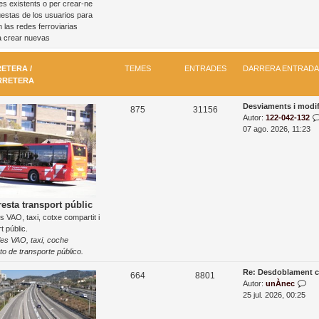
es existents o per crear-ne
a
t
s
estas de los usuarios para
d
r
 las redes ferroviarias
a
a
a crear nuevas
d
a
m
ETERA /
TEMES
ENTRADES
DARRERA ENTRADA
é
RRETERA
s
r
D
Desviaments i modi
T
E
e
875
31156
a
Autor:
122-042-132
c
e
n
r
07 ago. 2026, 11:23
e
r
n
m
t
e
t
r
e
r
a
s
a
e
n
d
esta transport públic
t
s VAO, taxi, cotxe compartit i
e
r
t públic.
a
s
les VAO, taxi, coche
d
to de transporte público.
a
D
Re: Desdoblament c
T
E
664
8801
a
M
Autor:
unÀnec
e
n
r
o
25 jul. 2026, 00:25
r
s
m
t
e
t