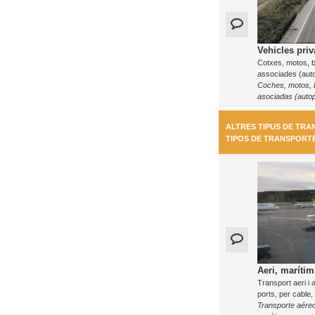
Vehicles priv
Cotxes, motos, bi
associades (auto
Coches, motos, bi
asociadas (autop
ALTRES TIPUS DE TRA
TIPOS DE TRANSPORT
Aeri, marítim 
Transport aeri i 
ports, per cable, 
Transporte aéreo