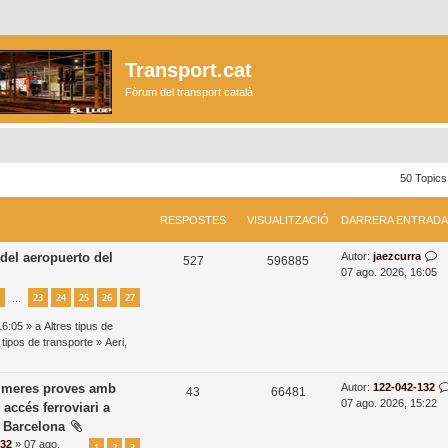
Transport.cat
Fòrum del transport català
50 Topic
RESPOSTES
VISUALITZACIÓ
DARRERA ENTRADA
D
 del aeropuerto del
Autor:
jaezcurra
R
V
527
596885
a
07 ago. 2026, 16:05
e
i
r
23
24
25
26
27
…
r
s
s
e
16:05 » a
Altres tipus de
r
p
u
 tipos de transporte
»
Aeri,
a
o
a
e
n
D
primeres proves amb
Autor:
122-042-132
s
l
R
V
43
66481
t
a
07 ago. 2026, 15:22
 accés ferroviari a
t
i
r
e
i
r
e Barcelona
a
r
e
t
s
s
132
» 07 ago.
d
1
2
3