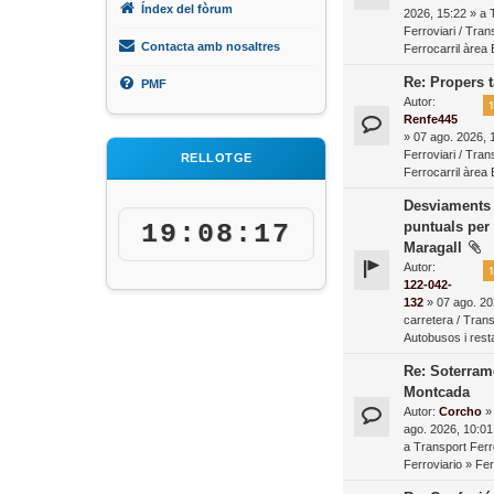
Índex del fòrum
2026, 15:22 » a
Ferroviari / Tran
Contacta amb nosaltres
Ferrocarril àrea
Re: Propers t
PMF
Autor:
1
Renfe445
» 07 ago. 2026, 
Ferroviari / Tran
RELLOTGE
Ferrocarril àrea
Desviaments 
puntuals per
19:08:18
Maragall
Autor:
1
122-042-
132
» 07 ago. 20
carretera / Tran
Autobusos i resta
Re: Soterrame
Montcada
Autor:
Corcho
»
ago. 2026, 10:01
a
Transport Ferr
Ferroviario
»
Fer