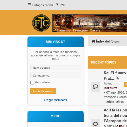
Enllaços ràpids
PMF
Índex del fòrum
BENVINGUT
Per accedir a totes les funcions,
accedeix al fòrum o crea un compte
nou::
RECENT TOPICS
Re: El futuro
Prat...
Recorda’m
Autor:
1
jaezcurra
» 07 ago. 2026, 
transport / Otros
Registreu-vos
marítim i altres
Adif fa les 
trens del nou
MENU
l’Aeroport d
Autor:
122-042-