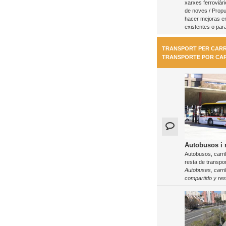
xarxes ferroviàri
de noves / Propu
hacer mejoras en
existentes o par
TRANSPORT PER CARR
TRANSPORTE POR CA
Autobusos i r
Autobusos, carril
resta de transpor
Autobuses, carri
compartido y res