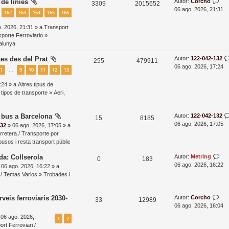
c
D
de línies
Autor:
Corcho
R
V
3309
2015652
n
a
06 ago. 2026, 21:31
s
l
162
163
164
165
166
i
t
e
i
r
t
i
r
r
ó
. 2026, 21:31 » a
Transport
s
s
a
e
sporte Ferroviario
»
e
t
d
r
p
u
talunya
a
a
s
z
o
a
e
D
es des del Prat
Autor:
122-042-132
R
V
255
479911
a
n
a
06 ago. 2026, 17:24
s
l
1
9
10
11
12
13
…
e
i
t
r
c
t
i
r
r
:24 » a
Altres tipus de
s
s
i
a
e
 tipos de transporte
»
Aeri,
e
t
d
r
p
u
ó
a
a
s
z
o
a
e
D
 bus a Barcelona
Autor:
122-042-132
R
V
15
8185
a
n
a
06 ago. 2026, 17:05
132
» 06 ago. 2026, 17:05 » a
s
l
e
i
t
r
rretera / Transporte por
c
t
i
r
r
usos i resta transport públic
s
s
a
e
i
e
t
d
r
D
da: Collserola
Autor:
Metring
p
u
R
V
0
183
ó
a
a
a
06 ago. 2026, 16:22
 06 ago. 2026, 16:22 » a
s
z
o
a
e
i
e
r
/ Temas Varios
»
Trobades i
a
n
r
s
l
s
s
t
e
c
t
i
r
r
D
rveis ferroviaris 2030-
Autor:
Corcho
p
u
R
V
33
12989
a
a
a
06 ago. 2026, 16:04
i
e
t
o
a
e
i
d
e
r
06 ago. 2026,
1
2
ó
a
n
r
s
z
s
l
rt Ferroviari /
s
s