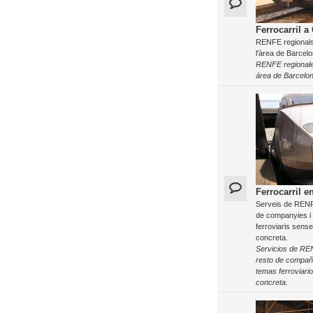
Ferrocarril a
RENFE regionals 
l'àrea de Barcelo
RENFE regionale
área de Barcelon
Ferrocarril e
Serveis de RENFE
de companyies i
ferroviaris sens
concreta.
Servicios de RE
resto de compañ
temas ferroviari
concreta.