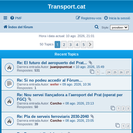
Transport.cat
PMF
Registreu-vos
Inicia la sessió
C
Índex del fòrum
Style:
e
Hora i data actual: 10 ago. 2026, 21:01
r
1
2
3
4
5
Següent
50 Topics
c
Recent Topics
a
Re: El futuro del aeropuerto del Prat...
Darrera entrada Autor:
juanjopuntcat
«
10 ago. 2026, 15:49
Respostes:
531
1
24
25
26
27
…
Re: Si no podeu accedir al Fòrum...
Darrera entrada Autor:
wefer
«
09 ago. 2026, 10:36
Respostes:
1
Re: Nou servei llançadora a l'aeroport del Prat (operat per
FGC)
Darrera entrada Autor:
Corcho
«
08 ago. 2026, 23:13
Respostes:
50
1
2
3
Re: Pla de serveis ferroviaris 2030-2040
Darrera entrada Autor:
Corcho
«
08 ago. 2026, 23:05
Respostes:
39
1
2