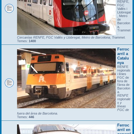
RENFE,
FGC
Vallès i
Llobregat
, Metro
de
Barcelon
a,
Trammet
.
Cercanías RENFE, FGC Vallés y Llobregat, Metro de Barcelona, Trammet.
Temes:
1400
Ferroc
arril a
Catalu
nya
RENFE
regionals
i línies
FGC de
fora de
l'àrea de
Barcelon
a.
RENFE
regionale
s y
líneas
FGC de
fuera del área de Barcelona.
Temes:
446
Ferroc
arril en