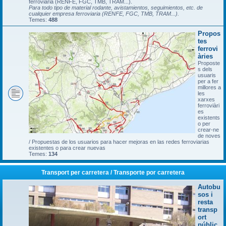
ferroviària (RENFE, FGC, TMB, TRAM...).
Para todo tipo de material rodante, avistamientos, seguimientos, etc. de
cualquier empresa ferroviaria (RENFE, FGC, TMB, TRAM...).
Temes:
488
Propos
tes
ferrovi
àries
Proposte
s dels
usuaris
per a fer
millores a
les
xarxes
ferroviàri
es
existents
o per
crear-ne
de noves
/ Propuestas de los usuarios para hacer mejoras en las redes ferroviarias
existentes o para crear nuevas
Temes:
134
Transport per carretera / Transporte por carretera
Autobu
sos i
resta
transp
ort
públic