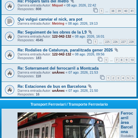
Re: Propers talls del metro
Darrera entrada Autor:
Miquel
«
08 ago. 2026, 22:42
Respostes:
808
1
38
39
40
41
…
Qui vulgui canviar el nick, ara pot
Darrera entrada Autor:
Metring
«
08 ago. 2026, 19:13
Re: Seguiment de les obres de la L9
Darrera entrada Autor:
122-042-132
«
08 ago. 2026, 16:01
Respostes:
4545
1
225
226
227
228
…
Re: Rodalies de Catalunya, paralitzada gener 2026
Darrera entrada Autor:
122-042-132
«
08 ago. 2026, 09:56
Respostes:
183
1
7
8
9
10
…
Re: Soterrament del ferrocarril a Montcada
Darrera entrada Autor:
unÀnec
«
07 ago. 2026, 21:53
Respostes:
118
1
2
3
4
5
6
Re: Estaciones de bus en Barcelona
Darrera entrada Autor:
unÀnec
«
07 ago. 2026, 21:50
Respostes:
16
Transport Ferroviari / Transporte Ferroviario
Ferroc
arril
àrea
Barcel
ona
Rodalies