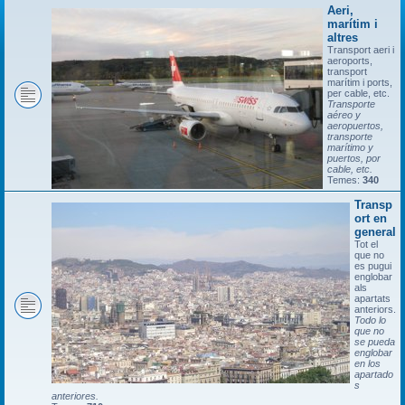
Aeri,
marítim i
altres
Transport aeri i
aeroports,
transport
marítim i ports,
per cable, etc.
Transporte
aéreo y
aeropuertos,
transporte
marítimo y
puertos, por
cable, etc.
Temes:
340
Transp
ort en
general
Tot el
que no
es pugui
englobar
als
apartats
anteriors.
Todo lo
que no
se pueda
englobar
en los
apartado
s
anteriores.