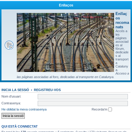
Enllaços
Enllaç
os
recoma
nats
Accés a
les
pàgines
associad
es al
fòrum,
dedicade
s al
transport
a
Cataluny
a.
Acceso a
las páginas asociadas al foro, dedicadas al transporte en Catalunya.
INICIA LA SESSIÓ
•
REGISTREU-VOS
Nom d’usuari:
Contrasenya:
He oblidat la meva contrasenya
Recorda’m
QUI ESTÀ CONNECTAT