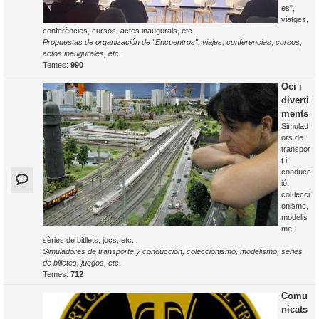
es",
viatges,
conferències, cursos, actes inaugurals, etc.
Propuestas de organización de "Encuentros", viajes, conferencias, cursos,
actos inaugurales, etc.
Temes:
990
Oci i
diverti
ments
Simulad
ors de
transpor
t i
conducc
ió,
col·lecci
onisme,
modelis
me,
sèries de bitllets, jocs, etc.
Simuladores de transporte y conducción, coleccionismo, modelismo, series
de billetes, juegos, etc.
Temes:
712
Comu
nicats