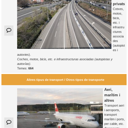
privats
Cotxes,
motos,
bicis,
etc. i
infrastru
ctures
associa
des
(autopist
es i
autovies).
Coches, motos, bicis, etc. e infraestructuras asociadas (autopistas y
autovías).
Temes:
664
Altres tipus de transport / Otros tipos de transporte
Aeri,
marítim i
altres
Transport aeri
i aeroports,
transport
marítim i ports,
per cable, etc.