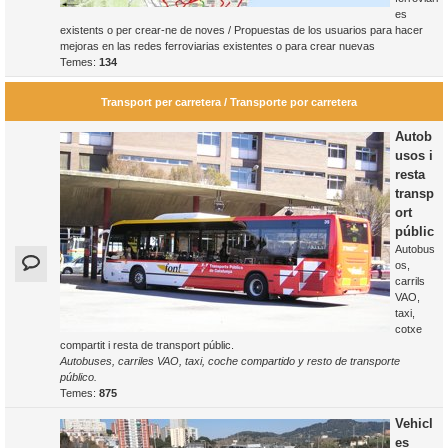
es
existents o per crear-ne de noves / Propuestas de los usuarios para hacer
mejoras en las redes ferroviarias existentes o para crear nuevas
Temes:
134
Transport per carretera / Transporte por carretera
Autob
usos i
resta
transp
ort
públic
Autobus
os,
carrils
VAO,
taxi,
cotxe
compartit i resta de transport públic.
Autobuses, carriles VAO, taxi, coche compartido y resto de transporte
público.
Temes:
875
Vehicl
es