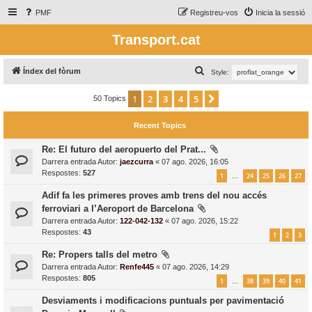
PMF
Registreu-vos
Inicia la sessió
Transport.cat
C
Índex del fòrum
Style:
e
1
2
3
4
5
Següent
50 Topics
r
c
Recent Topics
a
Re: El futuro del aeropuerto del Prat...
Darrera entrada Autor:
jaezcurra
«
07 ago. 2026, 16:05
Respostes:
527
1
24
25
26
27
…
Adif fa les primeres proves amb trens del nou accés
ferroviari a l’Aeroport de Barcelona
Darrera entrada Autor:
122-042-132
«
07 ago. 2026, 15:22
Respostes:
43
1
2
3
Re: Propers talls del metro
Darrera entrada Autor:
Renfe445
«
07 ago. 2026, 14:29
Respostes:
805
1
38
39
40
41
…
Desviaments i modificacions puntuals per pavimentació