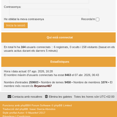
Contrasenya:
He oblidat la meva contrasenya
Recorda’m
Qui està connectat
En total hi ha
164
usuaris connectats :: 6 registrats, 0 ocults i 158 visitants (basat en els
usuaris actius durant els darrers 5 minuts)
Estadístiques
Hora i data actual: 07 ago. 2026, 16:28
El nombre màxim d’usuaris connectats ha estat
8463
el 07 abr. 2026, 06:43
Nombre d’entrades
259603
• Nombre de temes
9458
• Nombre de membres
1074
• El
membre més recent és
Bryannur467
Contacta amb nosaltres
Elimina les galetes
Totes les hores són
UTC+02:00
Funciona amb
phpBB
® Forum Software © phpBB Limited
Traducció del phpBB: Isaac Garcia Abrodos
Style
proflat
Autor: ©
Mazeltof
2017
Privadesa
|
Condicions