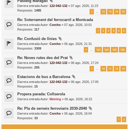
Passeig Maragall
Darrera entrada Autor:
122-042-132
«
07 ago. 2026, 11:23
Respostes:
1485
1
72
73
74
75
…
Re: Soterrament del ferrocarril a Montcada
Darrera entrada Autor:
Corcho
«
07 ago. 2026, 10:01
Respostes:
117
1
2
3
4
5
6
Re: Confusió de línies
Darrera entrada Autor:
Corcho
«
06 ago. 2026, 21:31
Respostes:
3309
1
163
164
165
166
…
Re: Noves rutes des del Prat
Darrera entrada Autor:
122-042-132
«
06 ago. 2026, 17:24
Respostes:
255
1
10
11
12
13
…
Estacions de bus a Barcelona
Darrera entrada Autor:
122-042-132
«
06 ago. 2026, 17:05
Respostes:
15
Propera parada: Collserola
Darrera entrada Autor:
Metring
«
06 ago. 2026, 16:22
Re: Pla de serveis ferroviaris 2030-2040
Darrera entrada Autor:
Corcho
«
06 ago. 2026, 16:04
Respostes:
33
1
2