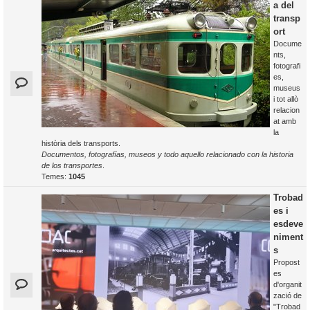
a del
transp
ort
Docume
nts,
fotografi
es,
museus
i tot allò
relacion
at amb
la
història dels transports.
Documentos, fotografías, museos y todo aquello relacionado con la historia
de los transportes
.
Temes:
1045
Trobad
es i
esdeve
niment
s
Propost
es
d'organit
zació de
"Trobad