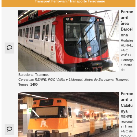
Transport Ferroviari / Transporte Ferroviario
Ferroc
arril
àrea
Barcel
ona
Rodalies
RENFE,
FGC
Vallès i
Llobrega
t, Metro
de
Barcelona, Trammet.
Cercanías RENFE, FGC Vallés y Llobregat, Metro de Barcelona, Trammet.
Temes:
1400
Ferroc
arril a
Catalu
nya
RENFE
regional
s i línies
FGC de
fora de