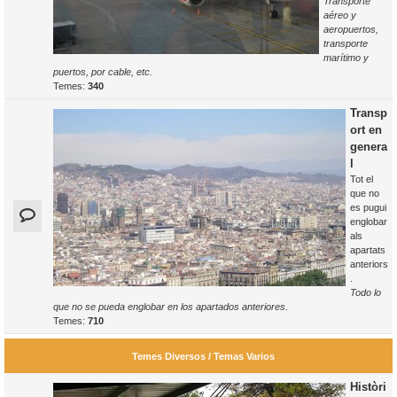
Transporte
aéreo y
aeropuertos,
transporte
marítimo y
puertos, por cable, etc.
Temes:
340
Transp
ort en
genera
l
Tot el
que no
es pugui
englobar
als
apartats
anteriors
.
Todo lo
que no se pueda englobar en los apartados anteriores.
Temes:
710
Temes Diversos / Temas Varios
Històri