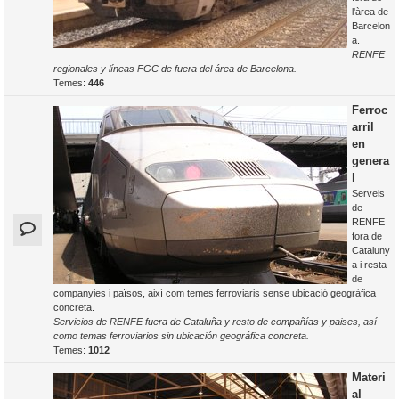
l'àrea de
Barcelon
a.
RENFE
regionales y líneas FGC de fuera del área de Barcelona.
Temes:
446
Ferroc
arril
en
genera
l
Serveis
de
RENFE
fora de
Cataluny
a i resta
de
companyies i països, així com temes ferroviaris sense ubicació geogràfica
concreta.
Servicios de RENFE fuera de Cataluña y resto de compañías y paises, así
como temas ferroviarios sin ubicación geográfica concreta.
Temes:
1012
Materi
al