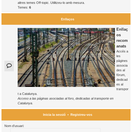
altres temes Off-topic. Utilitzeu-lo amb mesura.
Temes:
6
Enllaços
Enllaç
os
recom
anats
Accés a
les
pàgines
associa
des al
fòrum,
dedicad
es al
transpor
t a Catalunya.
Acceso a las páginas asociadas al foro, dedicadas al transporte en
Catalunya.
Inicia la sessió
•
Registreu-vos
Nom d’usuari: