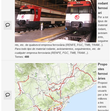
rodant
ferrovi
ari
Per a tot
tipus de
material
rodant,
avistam
ents,
seguime
nts, etc. de qualsevol empresa ferroviària (RENFE, FGC, TMB, TRAM...).
Para todo tipo de material rodante, avistamientos, seguimientos, etc. de
cualquier empresa ferroviaria (RENFE, FGC, TMB, TRAM...).
Temes:
488
Propo
stes
ferrovi
àries
Propost
es dels
usuaris
per a fer
millores
a les
xarxes
ferroviàri