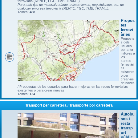
ferroviària (RENFE, FGC, TMB, TRAM...).
Para todo tipo de material rodante, avistamientos, seguimientos, etc. de
cualquier empresa ferroviaria (RENFE, FGC, TMB, TRAM...).
Temes:
488
Propos
tes
ferrovi
àries
Proposte
s dels
usuaris
per a fer
millores a
les
xarxes
ferroviàri
es
existents
o per
crear-ne
de noves
/ Propuestas de los usuarios para hacer mejoras en las redes ferroviarias
existentes o para crear nuevas
Temes:
134
Transport per carretera / Transporte por carretera
Autobu
sos i
resta
transp
ort
públic