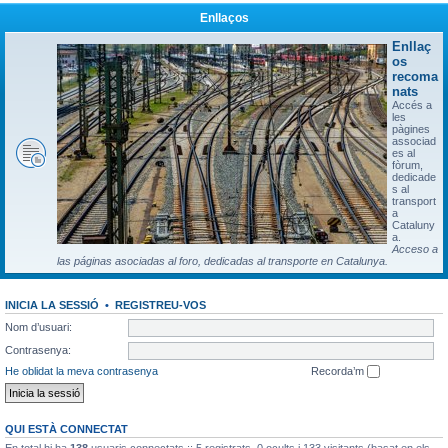
Enllaços
Enllaç
os
recoma
nats
Accés a
les
pàgines
associad
es al
fòrum,
dedicade
s al
transport
a
Cataluny
a.
Acceso a
las páginas asociadas al foro, dedicadas al transporte en Catalunya.
INICIA LA SESSIÓ
•
REGISTREU-VOS
Nom d’usuari:
Contrasenya:
He oblidat la meva contrasenya
Recorda’m
QUI ESTÀ CONNECTAT