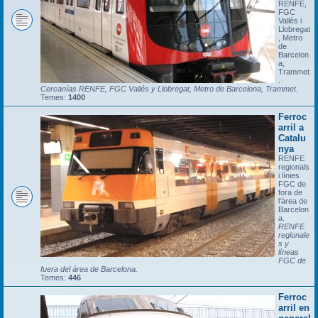
RENFE,
FGC
Vallès i
Llobregat
, Metro
de
Barcelon
a,
Trammet
.
Cercanías RENFE, FGC Vallés y Llobregat, Metro de Barcelona, Trammet.
Temes:
1400
Ferroc
arril a
Catalu
nya
RENFE
regionals
i línies
FGC de
fora de
l'àrea de
Barcelon
a.
RENFE
regionale
s y
líneas
FGC de
fuera del área de Barcelona.
Temes:
446
Ferroc
arril en