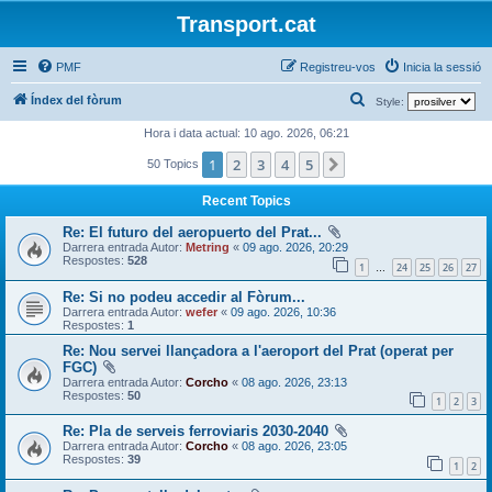
Transport.cat
PMF
Registreu-vos
Inicia la sessió
C
Índex del fòrum
Style:
e
Hora i data actual: 10 ago. 2026, 06:21
r
1
2
3
4
5
Següent
50 Topics
c
Recent Topics
a
Re: El futuro del aeropuerto del Prat...
Darrera entrada Autor:
Metring
«
09 ago. 2026, 20:29
Respostes:
528
1
24
25
26
27
…
Re: Si no podeu accedir al Fòrum...
Darrera entrada Autor:
wefer
«
09 ago. 2026, 10:36
Respostes:
1
Re: Nou servei llançadora a l'aeroport del Prat (operat per
FGC)
Darrera entrada Autor:
Corcho
«
08 ago. 2026, 23:13
Respostes:
50
1
2
3
Re: Pla de serveis ferroviaris 2030-2040
Darrera entrada Autor:
Corcho
«
08 ago. 2026, 23:05
Respostes:
39
1
2