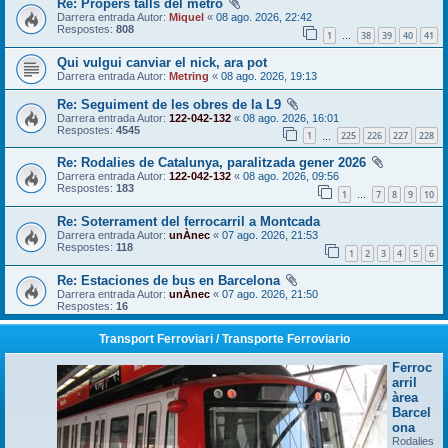
Re: Propers talls del metro
Darrera entrada Autor:
Miquel
«
08 ago. 2026, 22:42
Respostes:
808
1
38
39
40
41
…
Qui vulgui canviar el nick, ara pot
Darrera entrada Autor:
Metring
«
08 ago. 2026, 19:13
Re: Seguiment de les obres de la L9
Darrera entrada Autor:
122-042-132
«
08 ago. 2026, 16:01
Respostes:
4545
1
225
226
227
228
…
Re: Rodalies de Catalunya, paralitzada gener 2026
Darrera entrada Autor:
122-042-132
«
08 ago. 2026, 09:56
Respostes:
183
1
7
8
9
10
…
Re: Soterrament del ferrocarril a Montcada
Darrera entrada Autor:
unÀnec
«
07 ago. 2026, 21:53
Respostes:
118
1
2
3
4
5
6
Re: Estaciones de bus en Barcelona
Darrera entrada Autor:
unÀnec
«
07 ago. 2026, 21:50
Respostes:
16
Transport Ferroviari / Transporte Ferroviario
Ferroc
arril
àrea
Barcel
ona
Rodalies