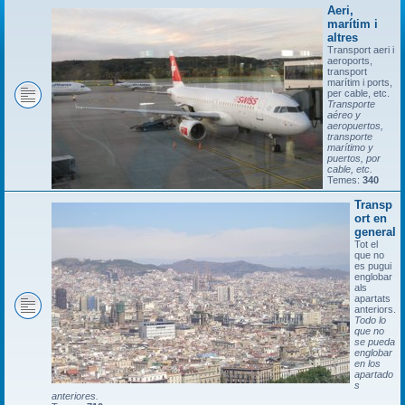
Aeri,
marítim i
altres
Transport aeri i
aeroports,
transport
marítim i ports,
per cable, etc.
Transporte
aéreo y
aeropuertos,
transporte
marítimo y
puertos, por
cable, etc.
Temes:
340
Transp
ort en
general
Tot el
que no
es pugui
englobar
als
apartats
anteriors.
Todo lo
que no
se pueda
englobar
en los
apartado
s
anteriores.