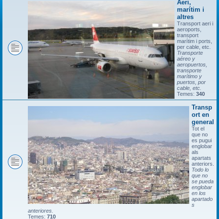
Aeri,
marítim i
altres
Transport aeri i
aeroports,
transport
marítim i ports,
per cable, etc.
Transporte
aéreo y
aeropuertos,
transporte
marítimo y
puertos, por
cable, etc.
Temes:
340
Transp
ort en
general
Tot el
que no
es pugui
englobar
als
apartats
anteriors.
Todo lo
que no
se pueda
englobar
en los
apartado
s
anteriores.
Temes:
710