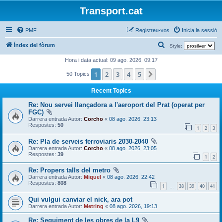
Transport.cat
PMF
Registreu-vos
Inicia la sessió
C
Índex del fòrum
Style:
e
Hora i data actual: 09 ago. 2026, 09:17
r
1
2
3
4
5
Següent
50 Topics
c
Recent Topics
a
Re: Nou servei llançadora a l'aeroport del Prat (operat per
FGC)
Darrera entrada Autor:
Corcho
«
08 ago. 2026, 23:13
Respostes:
50
1
2
3
Re: Pla de serveis ferroviaris 2030-2040
Darrera entrada Autor:
Corcho
«
08 ago. 2026, 23:05
Respostes:
39
1
2
Re: Propers talls del metro
Darrera entrada Autor:
Miquel
«
08 ago. 2026, 22:42
Respostes:
808
1
38
39
40
41
…
Qui vulgui canviar el nick, ara pot
Darrera entrada Autor:
Metring
«
08 ago. 2026, 19:13
Re: Seguiment de les obres de la L9