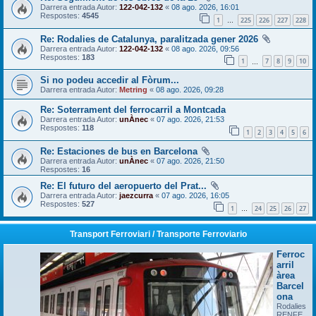
Darrera entrada Autor:
122-042-132
«
08 ago. 2026, 16:01
Respostes:
4545
1
225
226
227
228
…
Re: Rodalies de Catalunya, paralitzada gener 2026
Darrera entrada Autor:
122-042-132
«
08 ago. 2026, 09:56
Respostes:
183
1
7
8
9
10
…
Si no podeu accedir al Fòrum...
Darrera entrada Autor:
Metring
«
08 ago. 2026, 09:28
Re: Soterrament del ferrocarril a Montcada
Darrera entrada Autor:
unÀnec
«
07 ago. 2026, 21:53
Respostes:
118
1
2
3
4
5
6
Re: Estaciones de bus en Barcelona
Darrera entrada Autor:
unÀnec
«
07 ago. 2026, 21:50
Respostes:
16
Re: El futuro del aeropuerto del Prat...
Darrera entrada Autor:
jaezcurra
«
07 ago. 2026, 16:05
Respostes:
527
1
24
25
26
27
…
Transport Ferroviari / Transporte Ferroviario
Ferroc
arril
àrea
Barcel
ona
Rodalies
RENFE,