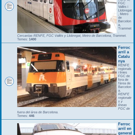
FGC
Vallès i
Llobregat
, Metro
de
Barcelon
a,
Trammet
.
Cercanías RENFE, FGC Vallés y Llobregat, Metro de Barcelona, Trammet.
Temes:
1400
Ferroc
arril a
Catalu
nya
RENFE
regionals
i línies
FGC de
fora de
l'àrea de
Barcelon
a.
RENFE
regionale
s y
líneas
FGC de
fuera del área de Barcelona.
Temes:
446
Ferroc
arril en
general