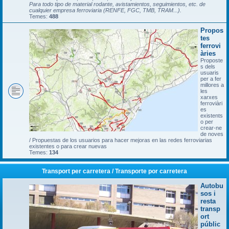
Para todo tipo de material rodante, avistamientos, seguimientos, etc. de
cualquier empresa ferroviaria (RENFE, FGC, TMB, TRAM...).
Temes:
488
Propos
tes
ferrovi
àries
Proposte
s dels
usuaris
per a fer
millores a
les
xarxes
ferroviàri
es
existents
o per
crear-ne
de noves
/ Propuestas de los usuarios para hacer mejoras en las redes ferroviarias
existentes o para crear nuevas
Temes:
134
Transport per carretera / Transporte por carretera
Autobu
sos i
resta
transp
ort
públic