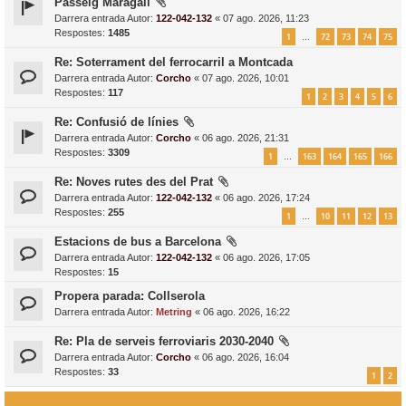
Passeig Maragall
Darrera entrada Autor:
122-042-132
«
07 ago. 2026, 11:23
Respostes:
1485
1
72
73
74
75
…
Re: Soterrament del ferrocarril a Montcada
Darrera entrada Autor:
Corcho
«
07 ago. 2026, 10:01
Respostes:
117
1
2
3
4
5
6
Re: Confusió de línies
Darrera entrada Autor:
Corcho
«
06 ago. 2026, 21:31
Respostes:
3309
1
163
164
165
166
…
Re: Noves rutes des del Prat
Darrera entrada Autor:
122-042-132
«
06 ago. 2026, 17:24
Respostes:
255
1
10
11
12
13
…
Estacions de bus a Barcelona
Darrera entrada Autor:
122-042-132
«
06 ago. 2026, 17:05
Respostes:
15
Propera parada: Collserola
Darrera entrada Autor:
Metring
«
06 ago. 2026, 16:22
Re: Pla de serveis ferroviaris 2030-2040
Darrera entrada Autor:
Corcho
«
06 ago. 2026, 16:04
Respostes:
33
1
2