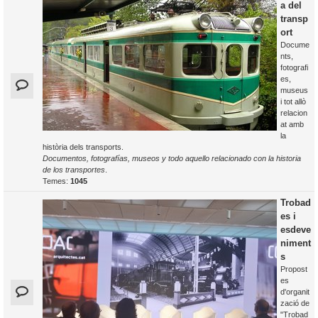
a del
transp
ort
Docume
nts,
fotografi
es,
museus
i tot allò
relacion
at amb
la
història dels transports.
Documentos, fotografías, museos y todo aquello relacionado con la historia
de los transportes
.
Temes:
1045
Trobad
es i
esdeve
niment
s
Propost
es
d'organit
zació de
"Trobad