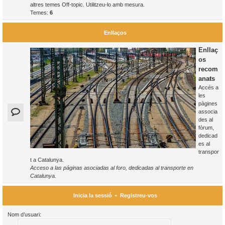
altres temes Off-topic. Utilitzeu-lo amb mesura.
Temes:
6
Enllaços
Enllaç
os
recom
anats
Accés a
les
pàgines
associa
des al
fòrum,
dedicad
es al
transpor
t a Catalunya.
Acceso a las páginas asociadas al foro, dedicadas al transporte en
Catalunya.
Inicia la sessió
•
Registreu-vos
Nom d’usuari: