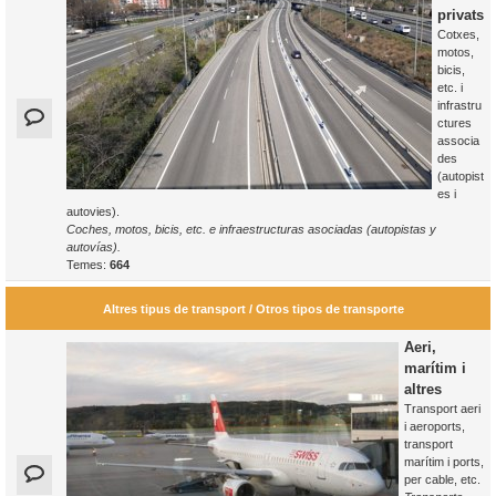
privats
Cotxes,
motos,
bicis,
etc. i
infrastru
ctures
associa
des
(autopist
es i
autovies).
Coches, motos, bicis, etc. e infraestructuras asociadas (autopistas y
autovías).
Temes:
664
Altres tipus de transport / Otros tipos de transporte
Aeri,
marítim i
altres
Transport aeri
i aeroports,
transport
marítim i ports,
per cable, etc.