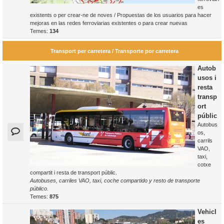
es
existents o per crear-ne de noves / Propuestas de los usuarios para hacer
mejoras en las redes ferroviarias existentes o para crear nuevas
Temes:
134
Transport per carretera / Transporte por carretera
Autob
usos i
resta
transp
ort
públic
Autobus
os,
carrils
VAO,
taxi,
cotxe
compartit i resta de transport públic.
Autobuses, carriles VAO, taxi, coche compartido y resto de transporte
público.
Temes:
875
Vehicl
es