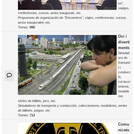
es",
viatges,
conferències, cursos, actes inaugurals, etc.
Propuestas de organización de "Encuentros", viajes, conferencias, cursos,
actos inaugurales, etc.
Temes:
990
Oci i
diverti
ments
Simulad
ors de
transpor
t i
conducc
ió,
col·lecci
onisme,
modelis
me,
sèries de bitllets, jocs, etc.
Simuladores de transporte y conducción, coleccionismo, modelismo, series
de billetes, juegos, etc.
Temes:
712
Comu
nicats