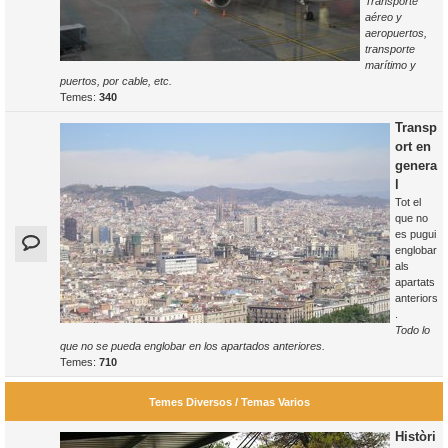
Transporte
aéreo y
aeropuertos,
transporte
marítimo y
puertos, por cable, etc.
Temes:
340
Transp
ort en
genera
l
Tot el
que no
es pugui
englobar
als
apartats
anteriors
.
Todo lo
que no se pueda englobar en los apartados anteriores.
Temes:
710
Temes Diversos / Temas Varios
Històri