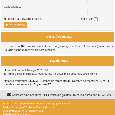
Contrasenya:
He oblidat la meva contrasenya
Recorda’m
Qui està connectat
En total hi ha
165
usuaris connectats :: 6 registrats, 0 ocults i 159 visitants (basat en els
usuaris actius durant els darrers 5 minuts)
Estadístiques
Hora i data actual: 07 ago. 2026, 16:51
El nombre màxim d’usuaris connectats ha estat
8463
el 07 abr. 2026, 06:43
Nombre d’entrades
259603
• Nombre de temes
9458
• Nombre de membres
1074
• El
membre més recent és
Bryannur467
Contacta amb nosaltres
Elimina les galetes
Totes les hores són
UTC+02:00
Funciona amb
phpBB
® Forum Software © phpBB Limited
Traducció del phpBB: Isaac Garcia Abrodos
Style
proflat
Autor: ©
Mazeltof
2017
Privadesa
|
Condicions