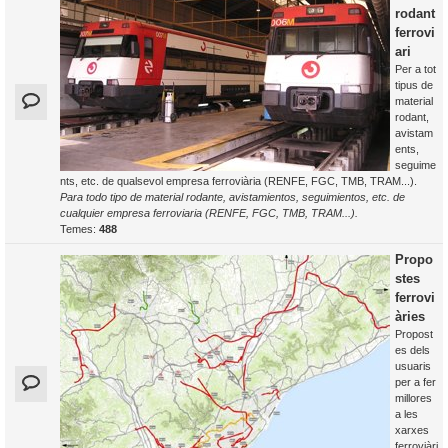
rodant
ferrovi
ari
Per a tot
tipus de
material
rodant,
avistam
ents,
seguime
nts, etc. de qualsevol empresa ferroviària (RENFE, FGC, TMB, TRAM...).
Para todo tipo de material rodante, avistamientos, seguimientos, etc. de
cualquier empresa ferroviaria (RENFE, FGC, TMB, TRAM...).
Temes:
488
Propo
stes
ferrovi
àries
Propost
es dels
usuaris
per a fer
millores
a les
xarxes
ferroviàri