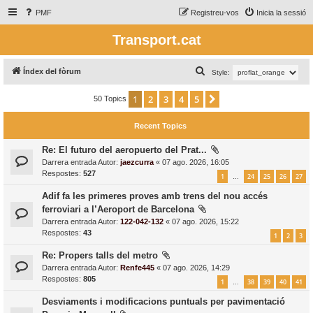
PMF
Registreu-vos
Inicia la sessió
Transport.cat
C
Índex del fòrum
Style:
e
1
2
3
4
5
Següent
50 Topics
r
c
Recent Topics
a
Re: El futuro del aeropuerto del Prat...
Darrera entrada Autor:
jaezcurra
«
07 ago. 2026, 16:05
Respostes:
527
1
24
25
26
27
…
Adif fa les primeres proves amb trens del nou accés
ferroviari a l’Aeroport de Barcelona
Darrera entrada Autor:
122-042-132
«
07 ago. 2026, 15:22
Respostes:
43
1
2
3
Re: Propers talls del metro
Darrera entrada Autor:
Renfe445
«
07 ago. 2026, 14:29
Respostes:
805
1
38
39
40
41
…
Desviaments i modificacions puntuals per pavimentació