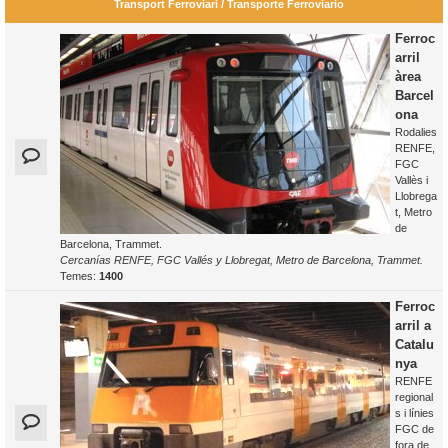
Transport Ferroviari / Transporte Ferroviario
Ferroc
arril
àrea
Barcel
ona
Rodalies
RENFE,
FGC
Vallès i
Llobrega
t, Metro
de
Barcelona, Trammet.
Cercanías RENFE, FGC Vallés y Llobregat, Metro de Barcelona, Trammet.
Temes:
1400
Ferroc
arril a
Catalu
nya
RENFE
regional
s i línies
FGC de
fora de