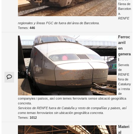
l'àrea de
Barcelon
a.
RENFE
regionales y líneas FGC de fuera del área de Barcelona.
Temes:
446
Ferroc
arril
en
genera
l
Serveis
de
RENFE
fora de
Cataluny
a i resta
de
companyies i països, així com temes ferroviaris sense ubicació geogràfica
concreta.
Servicios de RENFE fuera de Cataluña y resto de compañías y paises, así
como temas ferroviarios sin ubicación geográfica concreta.
Temes:
1012
Materi
al