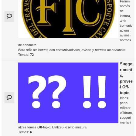
Fòrum
només
de
lectura,
amb
comunic
acions,
avisos i
normes
de conducta.
Foro sólo de lectura, con comunicaciones, avisos y normas de conducta.
Temes:
72
Sugge
riment
s,
proves
i Off-
topic
Idees
per a
millorar
el fòrum,
suggeri
ments i
altres temes Off-topic. Utilitzeu-lo amb mesura.
Temes:
6