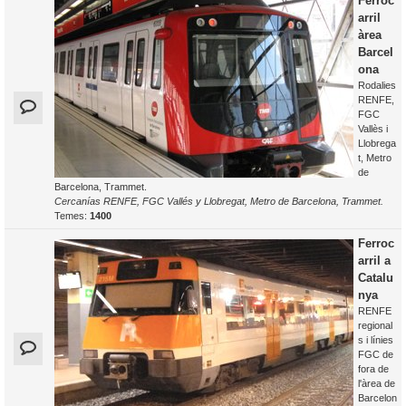
Ferroc
arril
àrea
Barcel
ona
Rodalies
RENFE,
FGC
Vallès i
Llobrega
t, Metro
de
Barcelona, Trammet.
Cercanías RENFE, FGC Vallés y Llobregat, Metro de Barcelona, Trammet.
Temes:
1400
Ferroc
arril a
Catalu
nya
RENFE
regional
s i línies
FGC de
fora de
l'àrea de
Barcelon