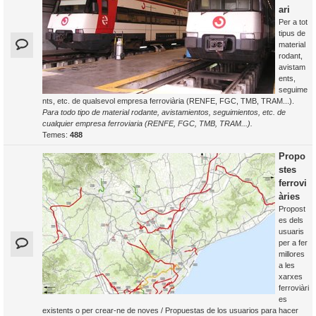
ari
Per a tot
tipus de
material
rodant,
avistam
ents,
seguime
nts, etc. de qualsevol empresa ferroviària (RENFE, FGC, TMB, TRAM...).
Para todo tipo de material rodante, avistamientos, seguimientos, etc. de
cualquier empresa ferroviaria (RENFE, FGC, TMB, TRAM...).
Temes:
488
Propo
stes
ferrovi
àries
Propost
es dels
usuaris
per a fer
millores
a les
xarxes
ferroviàri
es
existents o per crear-ne de noves / Propuestas de los usuarios para hacer