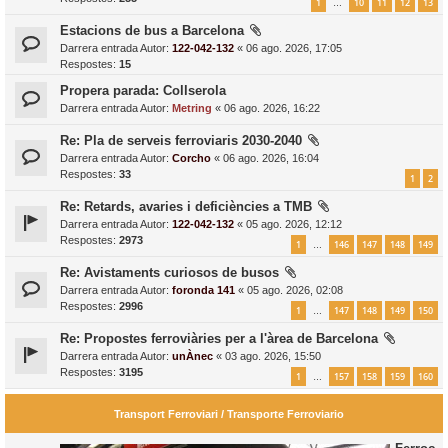
1
10
11
12
13
…
Estacions de bus a Barcelona
Darrera entrada Autor:
122-042-132
«
06 ago. 2026, 17:05
Respostes:
15
Propera parada: Collserola
Darrera entrada Autor:
Metring
«
06 ago. 2026, 16:22
Re: Pla de serveis ferroviaris 2030-2040
Darrera entrada Autor:
Corcho
«
06 ago. 2026, 16:04
Respostes:
33
1
2
Re: Retards, avaries i deficiències a TMB
Darrera entrada Autor:
122-042-132
«
05 ago. 2026, 12:12
Respostes:
2973
1
146
147
148
149
…
Re: Avistaments curiosos de busos
Darrera entrada Autor:
foronda 141
«
05 ago. 2026, 02:08
Respostes:
2996
1
147
148
149
150
…
Re: Propostes ferroviàries per a l'àrea de Barcelona
Darrera entrada Autor:
unÀnec
«
03 ago. 2026, 15:50
Respostes:
3195
1
157
158
159
160
…
Transport Ferroviari / Transporte Ferroviario