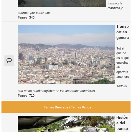
transporte
marítimo y
puertos, por cable, etc.
Temes:
340
Transp
ort en
genera
l
Tot el
que no
es pugui
englobar
als
apartats
anteriors
.
Todo lo
que no se pueda englobar en los apartados anteriores.
Temes:
710
Temes Diversos / Temas Varios
Històri
a del
transp