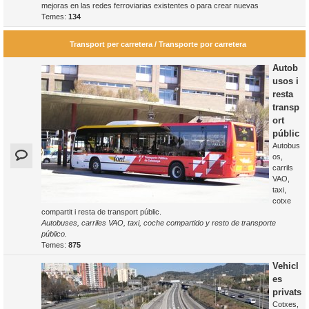
mejoras en las redes ferroviarias existentes o para crear nuevas
Temes:
134
Transport per carretera / Transporte por carretera
Autob
usos i
resta
transp
ort
públic
Autobus
os,
carrils
VAO,
taxi,
cotxe
compartit i resta de transport públic.
Autobuses, carriles VAO, taxi, coche compartido y resto de transporte
público.
Temes:
875
Vehicl
es
privats
Cotxes,