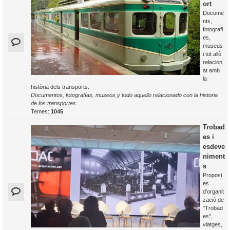
ort
Docume
nts,
fotografi
es,
museus
i tot allò
relacion
at amb
la
història dels transports.
Documentos, fotografías, museos y todo aquello relacionado con la historia
de los transportes
.
Temes:
1045
Trobad
es i
esdeve
niment
s
Propost
es
d'organit
zació de
"Trobad
es",
viatges,