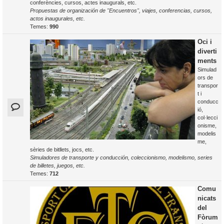
conferències, cursos, actes inaugurals, etc.
Propuestas de organización de "Encuentros", viajes, conferencias, cursos,
actos inaugurales, etc.
Temes:
990
Oci i
diverti
ments
Simulad
ors de
transpor
t i
conducc
ió,
col·lecci
onisme,
modelis
me,
sèries de bitllets, jocs, etc.
Simuladores de transporte y conducción, coleccionismo, modelismo, series
de billetes, juegos, etc.
Temes:
712
Comu
nicats
del
Fòrum