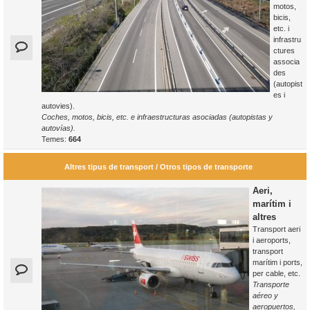
motos,
bicis,
etc. i
infrastru
ctures
associa
des
(autopist
es i
autovies).
Coches, motos, bicis, etc. e infraestructuras asociadas (autopistas y
autovías).
Temes:
664
Altres tipus de transport / Otros tipos de transporte
Aeri,
marítim i
altres
Transport aeri
i aeroports,
transport
marítim i ports,
per cable, etc.
Transporte
aéreo y
aeropuertos,