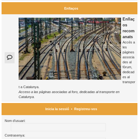
Enllaços
Enllaç
os
recom
anats
Accés a
les
pàgines
associa
des al
fòrum,
dedicad
es al
transpor
t a Catalunya.
Acceso a las páginas asociadas al foro, dedicadas al transporte en
Catalunya.
Inicia la sessió
•
Registreu-vos
Nom d’usuari:
Contrasenya: