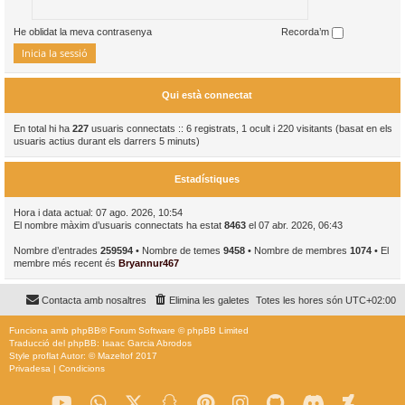
He oblidat la meva contrasenya
Recorda’m
Qui està connectat
En total hi ha
227
usuaris connectats :: 6 registrats, 1 ocult i 220 visitants (basat en els
usuaris actius durant els darrers 5 minuts)
Estadístiques
Hora i data actual: 07 ago. 2026, 10:54
El nombre màxim d’usuaris connectats ha estat
8463
el 07 abr. 2026, 06:43
Nombre d’entrades
259594
• Nombre de temes
9458
• Nombre de membres
1074
• El
membre més recent és
Bryannur467
Contacta amb nosaltres
Elimina les galetes
Totes les hores són
UTC+02:00
Funciona amb
phpBB
® Forum Software © phpBB Limited
Traducció del phpBB: Isaac Garcia Abrodos
Style
proflat
Autor: ©
Mazeltof
2017
Privadesa
|
Condicions