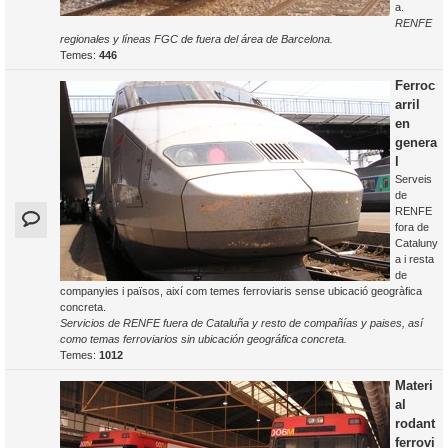
a.
RENFE
regionales y líneas FGC de fuera del área de Barcelona.
Temes:
446
Ferroc
arril
en
genera
l
Serveis
de
RENFE
fora de
Cataluny
a i resta
de
companyies i països, així com temes ferroviaris sense ubicació geogràfica
concreta.
Servicios de RENFE fuera de Cataluña y resto de compañías y paises, así
como temas ferroviarios sin ubicación geográfica concreta.
Temes:
1012
Materi
al
rodant
ferrovi