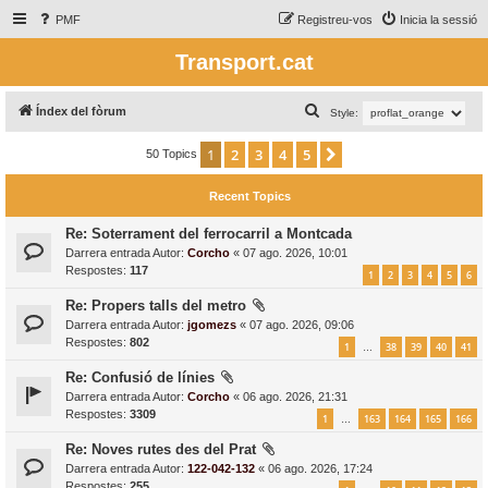
PMF
Registreu-vos
Inicia la sessió
Transport.cat
C
Índex del fòrum
Style:
e
1
2
3
4
5
Següent
50 Topics
r
c
Recent Topics
a
Re: Soterrament del ferrocarril a Montcada
Darrera entrada Autor:
Corcho
«
07 ago. 2026, 10:01
Respostes:
117
1
2
3
4
5
6
Re: Propers talls del metro
Darrera entrada Autor:
jgomezs
«
07 ago. 2026, 09:06
Respostes:
802
1
38
39
40
41
…
Re: Confusió de línies
Darrera entrada Autor:
Corcho
«
06 ago. 2026, 21:31
Respostes:
3309
1
163
164
165
166
…
Re: Noves rutes des del Prat
Darrera entrada Autor:
122-042-132
«
06 ago. 2026, 17:24
Respostes:
255