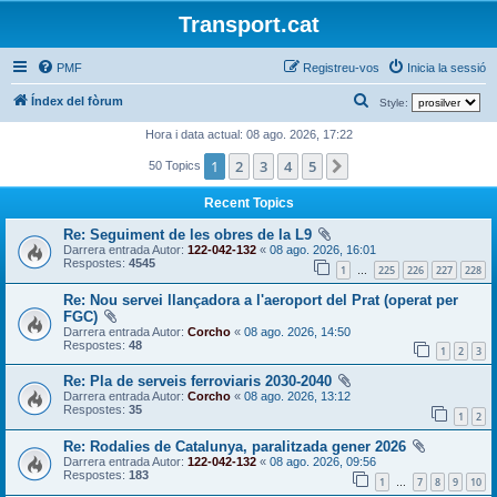
Transport.cat
PMF
Registreu-vos
Inicia la sessió
C
Índex del fòrum
Style:
e
Hora i data actual: 08 ago. 2026, 17:22
r
1
2
3
4
5
Següent
50 Topics
c
Recent Topics
a
Re: Seguiment de les obres de la L9
Darrera entrada Autor:
122-042-132
«
08 ago. 2026, 16:01
Respostes:
4545
1
225
226
227
228
…
Re: Nou servei llançadora a l'aeroport del Prat (operat per
FGC)
Darrera entrada Autor:
Corcho
«
08 ago. 2026, 14:50
Respostes:
48
1
2
3
Re: Pla de serveis ferroviaris 2030-2040
Darrera entrada Autor:
Corcho
«
08 ago. 2026, 13:12
Respostes:
35
1
2
Re: Rodalies de Catalunya, paralitzada gener 2026
Darrera entrada Autor:
122-042-132
«
08 ago. 2026, 09:56
Respostes:
183
1
7
8
9
10
…