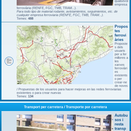
qualsevol
empresa
ferroviària (RENFE, FGC, TMB, TRAM...).
Para todo tipo de material rodante, avistamientos, seguimientos, etc. de
cualquier empresa ferroviaria (RENFE, FGC, TMB, TRAM...).
Temes:
488
Propos
tes
ferrovi
àries
Proposte
s dels
usuaris
per a fer
millores a
les
xarxes
ferroviàri
es
existents
o per
crear-ne
de noves
/ Propuestas de los usuarios para hacer mejoras en las redes ferroviarias
existentes o para crear nuevas
Temes:
134
Transport per carretera / Transporte por carretera
Autobu
sos i
resta
transp