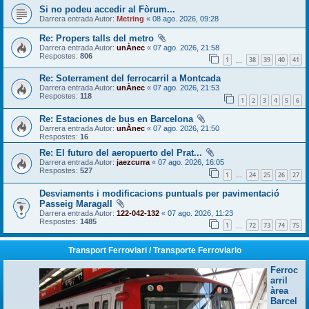
Si no podeu accedir al Fòrum...
Darrera entrada Autor:
Metring
«
08 ago. 2026, 09:28
Re: Propers talls del metro
Darrera entrada Autor:
unÀnec
«
07 ago. 2026, 21:58
Respostes:
806
1
38
39
40
41
…
Re: Soterrament del ferrocarril a Montcada
Darrera entrada Autor:
unÀnec
«
07 ago. 2026, 21:53
Respostes:
118
1
2
3
4
5
6
Re: Estaciones de bus en Barcelona
Darrera entrada Autor:
unÀnec
«
07 ago. 2026, 21:50
Respostes:
16
Re: El futuro del aeropuerto del Prat...
Darrera entrada Autor:
jaezcurra
«
07 ago. 2026, 16:05
Respostes:
527
1
24
25
26
27
…
Desviaments i modificacions puntuals per pavimentació
Passeig Maragall
Darrera entrada Autor:
122-042-132
«
07 ago. 2026, 11:23
Respostes:
1485
1
72
73
74
75
…
Transport Ferroviari / Transporte Ferroviario
Ferroc
arril
àrea
Barcel