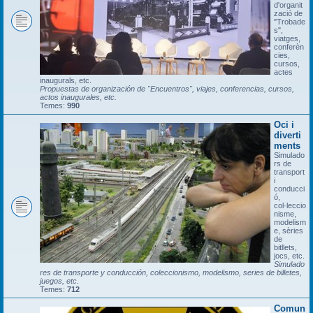
d'organit
zació de
"Trobade
s",
viatges,
conferèn
cies,
cursos,
actes
inaugurals, etc.
Propuestas de organización de "Encuentros", viajes, conferencias, cursos,
actos inaugurales, etc.
Temes:
990
Oci i
diverti
ments
Simulado
rs de
transport
i
conducci
ó,
col·leccio
nisme,
modelism
e, sèries
de
bitllets,
jocs, etc.
Simulado
res de transporte y conducción, coleccionismo, modelismo, series de billetes,
juegos, etc.
Temes:
712
Comun