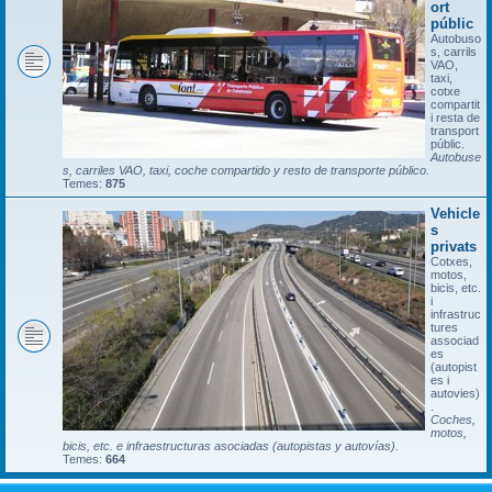
ort
públic
Autobuso
s, carrils
VAO,
taxi,
cotxe
compartit
i resta de
transport
públic.
Autobuse
s, carriles VAO, taxi, coche compartido y resto de transporte público.
Temes:
875
Vehicle
s
privats
Cotxes,
motos,
bicis, etc.
i
infrastruc
tures
associad
es
(autopist
es i
autovies)
.
Coches,
motos,
bicis, etc. e infraestructuras asociadas (autopistas y autovías).
Temes:
664