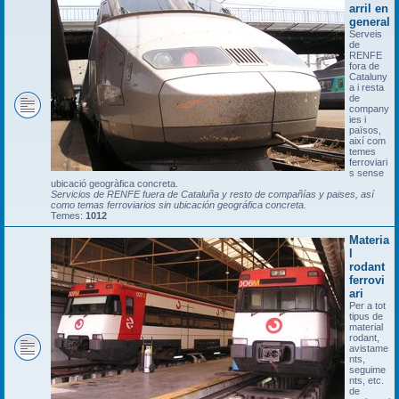
arril en
general
Serveis
de
RENFE
fora de
Cataluny
a i resta
de
company
ies i
països,
així com
temes
ferroviari
s sense
ubicació geogràfica concreta.
Servicios de RENFE fuera de Cataluña y resto de compañías y paises, así
como temas ferroviarios sin ubicación geográfica concreta.
Temes:
1012
Materia
l
rodant
ferrovi
ari
Per a tot
tipus de
material
rodant,
avistame
nts,
seguime
nts, etc.
de