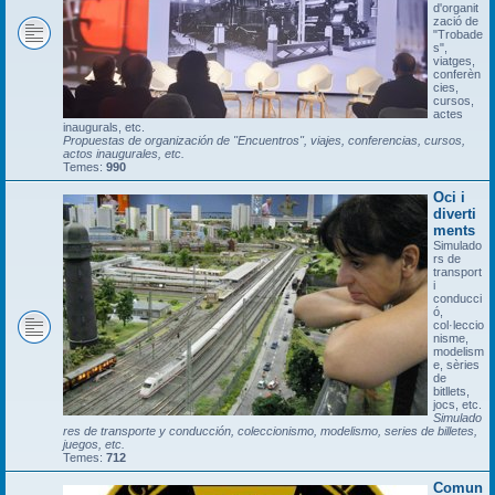
d'organit
zació de
"Trobade
s",
viatges,
conferèn
cies,
cursos,
actes
inaugurals, etc.
Propuestas de organización de "Encuentros", viajes, conferencias, cursos,
actos inaugurales, etc.
Temes:
990
Oci i
diverti
ments
Simulado
rs de
transport
i
conducci
ó,
col·leccio
nisme,
modelism
e, sèries
de
bitllets,
jocs, etc.
Simulado
res de transporte y conducción, coleccionismo, modelismo, series de billetes,
juegos, etc.
Temes:
712
Comun