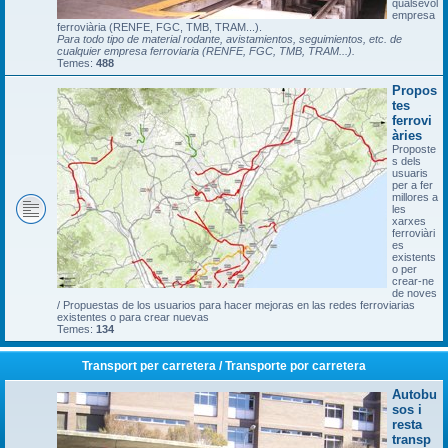
qualsevol
empresa
ferroviària (RENFE, FGC, TMB, TRAM...).
Para todo tipo de material rodante, avistamientos, seguimientos, etc. de
cualquier empresa ferroviaria (RENFE, FGC, TMB, TRAM...).
Temes:
488
Propos
tes
ferrovi
àries
Proposte
s dels
usuaris
per a fer
millores a
les
xarxes
ferroviàri
es
existents
o per
crear-ne
de noves
/ Propuestas de los usuarios para hacer mejoras en las redes ferroviarias
existentes o para crear nuevas
Temes:
134
Transport per carretera / Transporte por carretera
Autobu
sos i
resta
transp