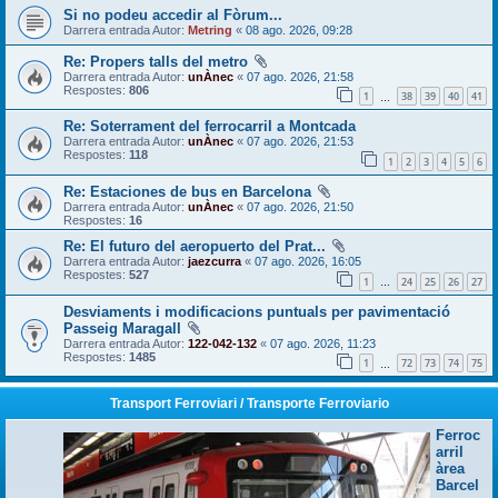
Si no podeu accedir al Fòrum...
Darrera entrada Autor:
Metring
«
08 ago. 2026, 09:28
Re: Propers talls del metro
Darrera entrada Autor:
unÀnec
«
07 ago. 2026, 21:58
Respostes:
806
1
38
39
40
41
…
Re: Soterrament del ferrocarril a Montcada
Darrera entrada Autor:
unÀnec
«
07 ago. 2026, 21:53
Respostes:
118
1
2
3
4
5
6
Re: Estaciones de bus en Barcelona
Darrera entrada Autor:
unÀnec
«
07 ago. 2026, 21:50
Respostes:
16
Re: El futuro del aeropuerto del Prat...
Darrera entrada Autor:
jaezcurra
«
07 ago. 2026, 16:05
Respostes:
527
1
24
25
26
27
…
Desviaments i modificacions puntuals per pavimentació
Passeig Maragall
Darrera entrada Autor:
122-042-132
«
07 ago. 2026, 11:23
Respostes:
1485
1
72
73
74
75
…
Transport Ferroviari / Transporte Ferroviario
Ferroc
arril
àrea
Barcel