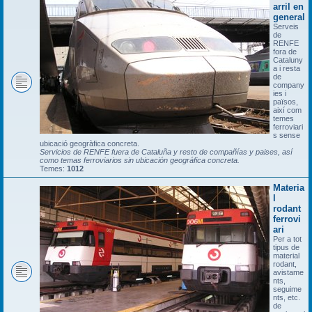
arril en
general
Serveis
de
RENFE
fora de
Cataluny
a i resta
de
company
ies i
països,
així com
temes
ferroviari
s sense
ubicació geogràfica concreta.
Servicios de RENFE fuera de Cataluña y resto de compañías y paises, así
como temas ferroviarios sin ubicación geográfica concreta.
Temes:
1012
Materia
l
rodant
ferrovi
ari
Per a tot
tipus de
material
rodant,
avistame
nts,
seguime
nts, etc.
de