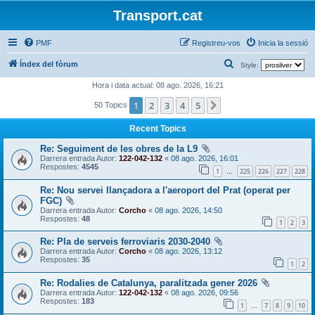
Transport.cat
PMF
Registreu-vos
Inicia la sessió
C
Índex del fòrum
Style:
e
Hora i data actual: 08 ago. 2026, 16:21
r
1
2
3
4
5
Següent
50 Topics
c
Recent Topics
a
Re: Seguiment de les obres de la L9
Darrera entrada Autor:
122-042-132
«
08 ago. 2026, 16:01
Respostes:
4545
1
225
226
227
228
…
Re: Nou servei llançadora a l'aeroport del Prat (operat per
FGC)
Darrera entrada Autor:
Corcho
«
08 ago. 2026, 14:50
Respostes:
48
1
2
3
Re: Pla de serveis ferroviaris 2030-2040
Darrera entrada Autor:
Corcho
«
08 ago. 2026, 13:12
Respostes:
35
1
2
Re: Rodalies de Catalunya, paralitzada gener 2026
Darrera entrada Autor:
122-042-132
«
08 ago. 2026, 09:56
Respostes:
183
1
7
8
9
10
…