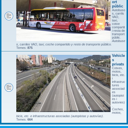
ort
públic
Autobuso
s, carrils
VAO,
taxi,
cotxe
compartit
i resta de
transport
públic.
Autobuse
s, carriles VAO, taxi, coche compartido y resto de transporte público.
Temes:
875
Vehicle
s
privats
Cotxes,
motos,
bicis, etc.
i
infrastruc
tures
associad
es
(autopist
es i
autovies)
.
Coches,
motos,
bicis, etc. e infraestructuras asociadas (autopistas y autovías).
Temes:
664