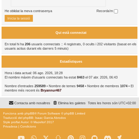
He oblidat la meva contrasenya
Recorda’m
Qui està connectat
En total hi ha
206
usuaris connectats :: 4 registrats, 0 ocults i 202 visitants (basat en els
usuaris actius durant els darrers 5 minuts)
Estadístiques
Hora i data actual: 06 ago. 2026, 18:28
El nombre màxim d’usuaris connectats ha estat
8463
el 07 abr. 2026, 06:43
Nombre d’entrades
259589
• Nombre de temes
9458
• Nombre de membres
1074
• El
membre més recent és
Bryannur467
Contacta amb nosaltres
Elimina les galetes
Totes les hores són
UTC+02:00
Funciona amb
phpBB
® Forum Software © phpBB Limited
Traducció del phpBB: Isaac Garcia Abrodos
Style
proflat
Autor: ©
Mazeltof
2017
Privadesa
|
Condicions