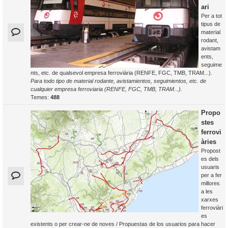
ari
Per a tot
tipus de
material
rodant,
avistam
ents,
seguime
nts, etc. de qualsevol empresa ferroviària (RENFE, FGC, TMB, TRAM...).
Para todo tipo de material rodante, avistamientos, seguimientos, etc. de
cualquier empresa ferroviaria (RENFE, FGC, TMB, TRAM...).
Temes:
488
Propo
stes
ferrovi
àries
Propost
es dels
usuaris
per a fer
millores
a les
xarxes
ferroviàri
es
existents o per crear-ne de noves / Propuestas de los usuarios para hacer