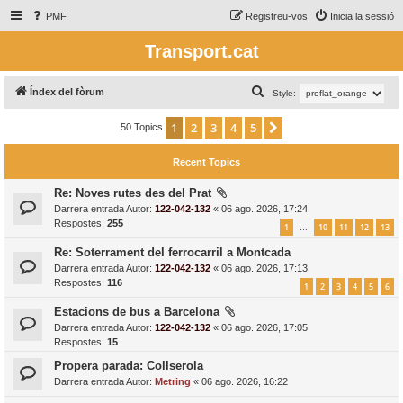
PMF
Registreu-vos
Inicia la sessió
Transport.cat
C
Índex del fòrum
Style:
e
1
2
3
4
5
Següent
50 Topics
r
c
Recent Topics
a
Re: Noves rutes des del Prat
Darrera entrada Autor:
122-042-132
«
06 ago. 2026, 17:24
Respostes:
255
1
10
11
12
13
…
Re: Soterrament del ferrocarril a Montcada
Darrera entrada Autor:
122-042-132
«
06 ago. 2026, 17:13
Respostes:
116
1
2
3
4
5
6
Estacions de bus a Barcelona
Darrera entrada Autor:
122-042-132
«
06 ago. 2026, 17:05
Respostes:
15
Propera parada: Collserola
Darrera entrada Autor:
Metring
«
06 ago. 2026, 16:22