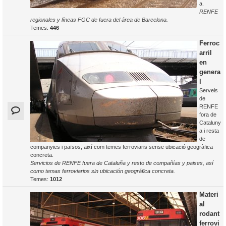
a.
RENFE
regionales y líneas FGC de fuera del área de Barcelona.
Temes:
446
Ferroc
arril
en
genera
l
Serveis
de
RENFE
fora de
Cataluny
a i resta
de
companyies i països, així com temes ferroviaris sense ubicació geogràfica
concreta.
Servicios de RENFE fuera de Cataluña y resto de compañías y paises, así
como temas ferroviarios sin ubicación geográfica concreta.
Temes:
1012
Materi
al
rodant
ferrovi