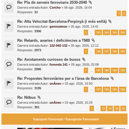
Re: Pla de serveis ferroviaris 2030-2040
Darrera entrada Autor:
Corcho
«
06 ago. 2026, 16:04
Respostes:
33
1
2
Re: Alta Velocitat Barcelona-Perpinyà (i més enllà)
Darrera entrada Autor:
genissimon
«
05 ago. 2026, 14:41
Respostes:
3306
1
163
164
165
166
…
Re: Retards, avaries i deficiències a TMB
Darrera entrada Autor:
122-042-132
«
05 ago. 2026, 12:12
Respostes:
2973
1
146
147
148
149
…
Re: Avistaments curiosos de busos
Darrera entrada Autor:
foronda 141
«
05 ago. 2026, 02:08
Respostes:
2996
1
147
148
149
150
…
Re: Propostes ferroviàries per a l'àrea de Barcelona
Darrera entrada Autor:
unÀnec
«
03 ago. 2026, 15:50
Respostes:
3195
1
157
158
159
160
…
Re: Nitbus
Darrera entrada Autor:
unÀnec
«
03 ago. 2026, 15:29
Respostes:
301
1
13
14
15
16
…
Transport Ferroviari / Transporte Ferroviario