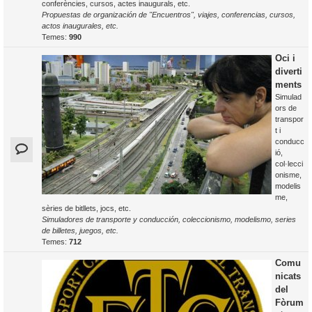
conferències, cursos, actes inaugurals, etc.
Propuestas de organización de "Encuentros", viajes, conferencias, cursos,
actos inaugurales, etc.
Temes:
990
Oci i
diverti
ments
Simulad
ors de
transpor
t i
conducc
ió,
col·lecci
onisme,
modelis
me,
sèries de bitllets, jocs, etc.
Simuladores de transporte y conducción, coleccionismo, modelismo, series
de billetes, juegos, etc.
Temes:
712
Comu
nicats
del
Fòrum