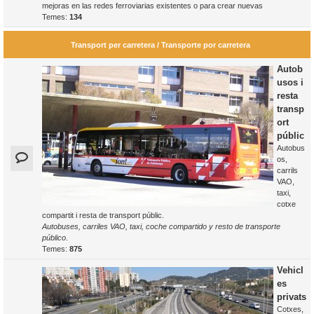
mejoras en las redes ferroviarias existentes o para crear nuevas
Temes:
134
Transport per carretera / Transporte por carretera
Autob
usos i
resta
transp
ort
públic
Autobus
os,
carrils
VAO,
taxi,
cotxe
compartit i resta de transport públic.
Autobuses, carriles VAO, taxi, coche compartido y resto de transporte
público.
Temes:
875
Vehicl
es
privats
Cotxes,