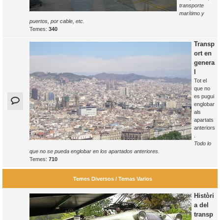
transporte
marítimo y
puertos, por cable, etc.
Temes:
340
Transp
ort en
genera
l
Tot el
que no
es pugui
englobar
als
apartats
anteriors
.
Todo lo
que no se pueda englobar en los apartados anteriores.
Temes:
710
Temes Diversos / Temas Varios
Històri
a del
transp