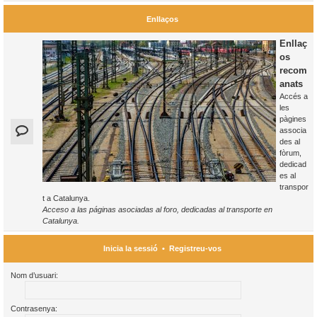
Enllaços
Enllaç
os
recom
anats
Accés a
les
pàgines
associa
des al
fòrum,
dedicad
es al
transpor
t a Catalunya.
Acceso a las páginas asociadas al foro, dedicadas al transporte en
Catalunya.
Inicia la sessió
•
Registreu-vos
Nom d’usuari:
Contrasenya: