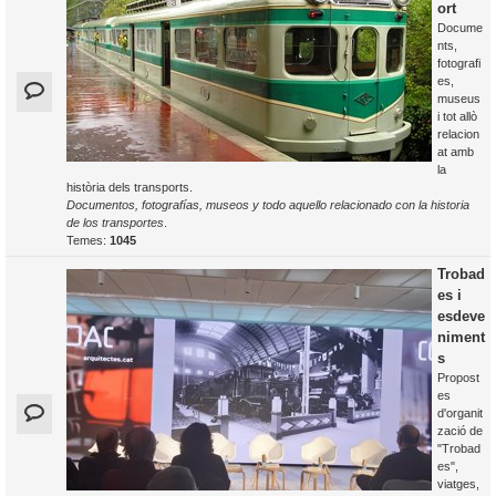
ort
Docume
nts,
fotografi
es,
museus
i tot allò
relacion
at amb
la
història dels transports.
Documentos, fotografías, museos y todo aquello relacionado con la historia
de los transportes
.
Temes:
1045
Trobad
es i
esdeve
niment
s
Propost
es
d'organit
zació de
"Trobad
es",
viatges,