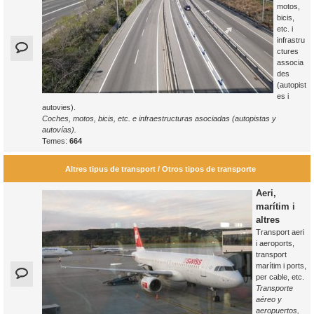
motos,
bicis,
etc. i
infrastru
ctures
associa
des
(autopist
es i
autovies).
Coches, motos, bicis, etc. e infraestructuras asociadas (autopistas y
autovías).
Temes:
664
Altres tipus de transport / Otros tipos de transporte
Aeri,
marítim i
altres
Transport aeri
i aeroports,
transport
marítim i ports,
per cable, etc.
Transporte
aéreo y
aeropuertos,