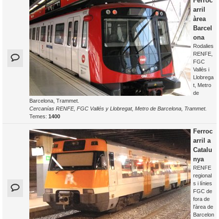
Ferroc
arril
àrea
Barcel
ona
Rodalies
RENFE,
FGC
Vallès i
Llobrega
t, Metro
de
Barcelona, Trammet.
Cercanías RENFE, FGC Vallés y Llobregat, Metro de Barcelona, Trammet.
Temes:
1400
Ferroc
arril a
Catalu
nya
RENFE
regional
s i línies
FGC de
fora de
l'àrea de
Barcelon