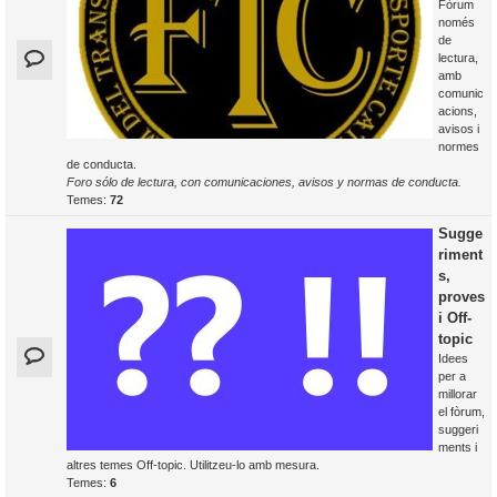
Fòrum
només
de
lectura,
amb
comunic
acions,
avisos i
normes
de conducta.
Foro sólo de lectura, con comunicaciones, avisos y normas de conducta.
Temes:
72
Sugge
riment
s,
proves
i Off-
topic
Idees
per a
millorar
el fòrum,
suggeri
ments i
altres temes Off-topic. Utilitzeu-lo amb mesura.
Temes:
6