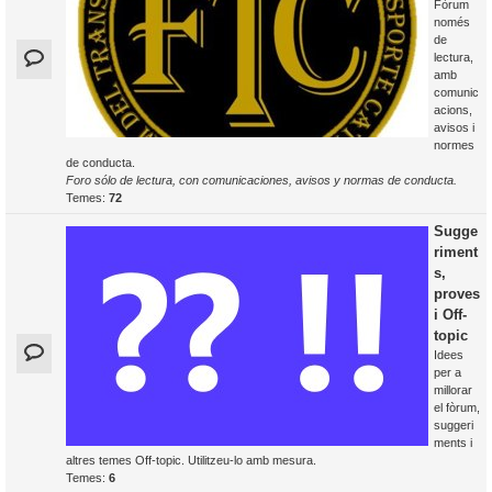
Fòrum
només
de
lectura,
amb
comunic
acions,
avisos i
normes
de conducta.
Foro sólo de lectura, con comunicaciones, avisos y normas de conducta.
Temes:
72
Sugge
riment
s,
proves
i Off-
topic
Idees
per a
millorar
el fòrum,
suggeri
ments i
altres temes Off-topic. Utilitzeu-lo amb mesura.
Temes:
6