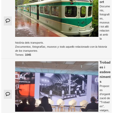
ort
Docume
nts,
fotografi
es,
museus
i tot allò
relacion
at amb
la
història dels transports.
Documentos, fotografías, museos y todo aquello relacionado con la historia
de los transportes
.
Temes:
1045
Trobad
es i
esdeve
niment
s
Propost
es
d'organit
zació de
"Trobad
es",
viatges,