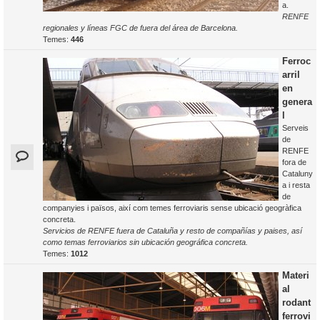
a.
RENFE
regionales y líneas FGC de fuera del área de Barcelona.
Temes:
446
Ferroc
arril
en
genera
l
Serveis
de
RENFE
fora de
Cataluny
a i resta
de
companyies i països, així com temes ferroviaris sense ubicació geogràfica
concreta.
Servicios de RENFE fuera de Cataluña y resto de compañías y paises, así
como temas ferroviarios sin ubicación geográfica concreta.
Temes:
1012
Materi
al
rodant
ferrovi