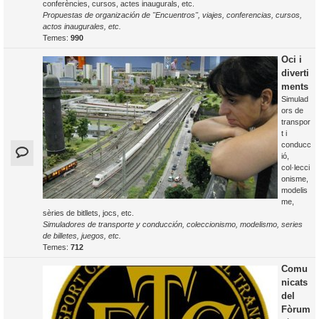
conferències, cursos, actes inaugurals, etc.
Propuestas de organización de "Encuentros", viajes, conferencias, cursos,
actos inaugurales, etc.
Temes:
990
Oci i
diverti
ments
Simulad
ors de
transpor
t i
conducc
ió,
col·lecci
onisme,
modelis
me,
sèries de bitllets, jocs, etc.
Simuladores de transporte y conducción, coleccionismo, modelismo, series
de billetes, juegos, etc.
Temes:
712
Comu
nicats
del
Fòrum