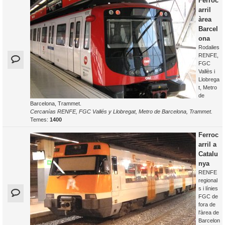
Ferroc
arril
àrea
Barcel
ona
Rodalies
RENFE,
FGC
Vallès i
Llobrega
t, Metro
de
Barcelona, Trammet.
Cercanías RENFE, FGC Vallés y Llobregat, Metro de Barcelona, Trammet.
Temes:
1400
Ferroc
arril a
Catalu
nya
RENFE
regional
s i línies
FGC de
fora de
l'àrea de
Barcelon