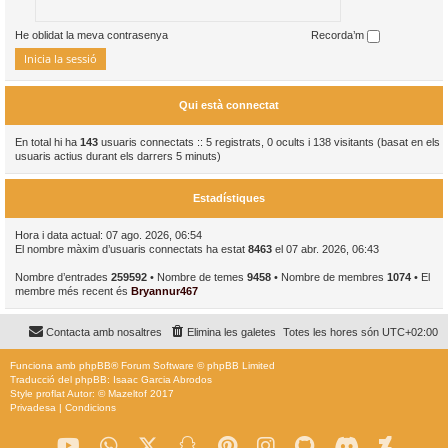
He oblidat la meva contrasenya
Recorda’m
Qui està connectat
En total hi ha
143
usuaris connectats :: 5 registrats, 0 ocults i 138 visitants (basat en els
usuaris actius durant els darrers 5 minuts)
Estadístiques
Hora i data actual: 07 ago. 2026, 06:54
El nombre màxim d’usuaris connectats ha estat
8463
el 07 abr. 2026, 06:43
Nombre d’entrades
259592
• Nombre de temes
9458
• Nombre de membres
1074
• El
membre més recent és
Bryannur467
Contacta amb nosaltres
Elimina les galetes
Totes les hores són
UTC+02:00
Funciona amb
phpBB
® Forum Software © phpBB Limited
Traducció del phpBB: Isaac Garcia Abrodos
Style
proflat
Autor: ©
Mazeltof
2017
Privadesa
|
Condicions