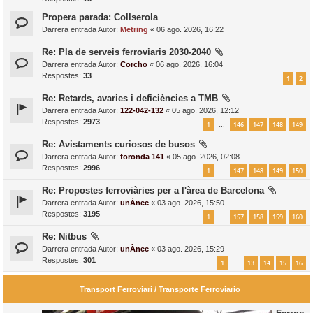
Propera parada: Collserola
Darrera entrada Autor:
Metring
«
06 ago. 2026, 16:22
Re: Pla de serveis ferroviaris 2030-2040
Darrera entrada Autor:
Corcho
«
06 ago. 2026, 16:04
Respostes:
33
1
2
Re: Retards, avaries i deficiències a TMB
Darrera entrada Autor:
122-042-132
«
05 ago. 2026, 12:12
Respostes:
2973
1
146
147
148
149
…
Re: Avistaments curiosos de busos
Darrera entrada Autor:
foronda 141
«
05 ago. 2026, 02:08
Respostes:
2996
1
147
148
149
150
…
Re: Propostes ferroviàries per a l'àrea de Barcelona
Darrera entrada Autor:
unÀnec
«
03 ago. 2026, 15:50
Respostes:
3195
1
157
158
159
160
…
Re: Nitbus
Darrera entrada Autor:
unÀnec
«
03 ago. 2026, 15:29
Respostes:
301
1
13
14
15
16
…
Transport Ferroviari / Transporte Ferroviario