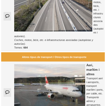
motos,
bicis,
etc. i
infrastru
ctures
associa
des
(autopist
es i
autovies).
Coches, motos, bicis, etc. e infraestructuras asociadas (autopistas y
autovías).
Temes:
664
Altres tipus de transport / Otros tipos de transporte
Aeri,
marítim i
altres
Transport aeri
i aeroports,
transport
marítim i ports,
per cable, etc.
Transporte
aéreo y
aeropuertos,