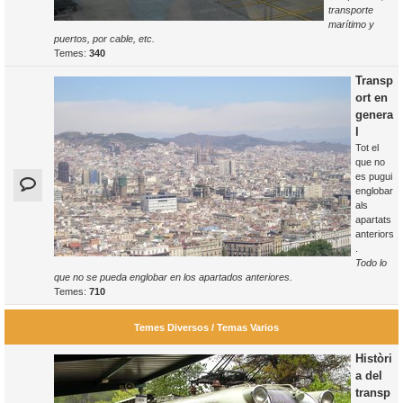
transporte
marítimo y
puertos, por cable, etc.
Temes:
340
Transp
ort en
genera
l
Tot el
que no
es pugui
englobar
als
apartats
anteriors
.
Todo lo
que no se pueda englobar en los apartados anteriores.
Temes:
710
Temes Diversos / Temas Varios
Històri
a del
transp