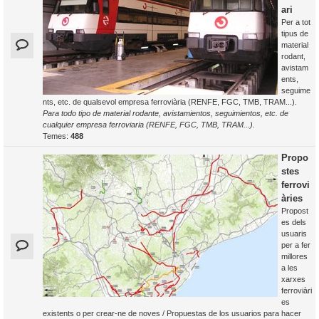
ari
Per a tot
tipus de
material
rodant,
avistam
ents,
seguime
nts, etc. de qualsevol empresa ferroviària (RENFE, FGC, TMB, TRAM...).
Para todo tipo de material rodante, avistamientos, seguimientos, etc. de
cualquier empresa ferroviaria (RENFE, FGC, TMB, TRAM...).
Temes:
488
Propo
stes
ferrovi
àries
Propost
es dels
usuaris
per a fer
millores
a les
xarxes
ferroviàri
es
existents o per crear-ne de noves / Propuestas de los usuarios para hacer