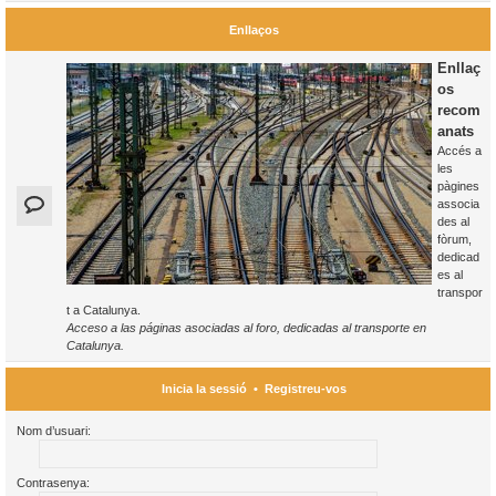
Enllaços
Enllaç
os
recom
anats
Accés a
les
pàgines
associa
des al
fòrum,
dedicad
es al
transpor
t a Catalunya.
Acceso a las páginas asociadas al foro, dedicadas al transporte en
Catalunya.
Inicia la sessió
•
Registreu-vos
Nom d’usuari:
Contrasenya: