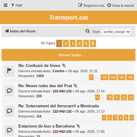
PMF
Registreu-vos
Inicia la sessió
Transport.cat
C
Índex del fòrum
Style:
e
1
2
3
4
5
Següent
50 Topics
r
c
Recent Topics
a
Re: Confusió de línies
Darrera entrada Autor:
Corcho
«
06 ago. 2026, 21:31
Respostes:
3309
1
163
164
165
166
…
Re: Noves rutes des del Prat
Darrera entrada Autor:
122-042-132
«
06 ago. 2026, 17:24
Respostes:
255
1
10
11
12
13
…
Re: Soterrament del ferrocarril a Montcada
Darrera entrada Autor:
122-042-132
«
06 ago. 2026, 17:13
Respostes:
116
1
2
3
4
5
6
Estacions de bus a Barcelona
Darrera entrada Autor:
122-042-132
«
06 ago. 2026, 17:05
Respostes:
15