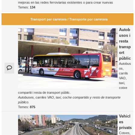
mejoras en las redes ferroviarias existentes o para crear nuevas
Temes:
134
Transport per carretera / Transporte por carretera
Autob
usos i
resta
transp
ort
públic
Autobus
os,
carrils
VAO,
taxi,
cotxe
compartit i resta de transport públic.
Autobuses, carriles VAO, taxi, coche compartido y resto de transporte
público.
Temes:
875
Vehicl
es
privats
Cotxes,