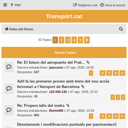
PMF
Registreu-vos
Inicia la sessió
Transport.cat
C
Índex del fòrum
e
1
2
3
4
5
Següent
50 Topics
r
c
Recent Topics
a
Re: El futuro del aeropuerto del Prat...
Darrera entrada Autor:
jaezcurra
«
07 ago. 2026, 16:05
Respostes:
527
1
24
25
26
27
…
Adif fa les primeres proves amb trens del nou accés
ferroviari a l’Aeroport de Barcelona
Darrera entrada Autor:
122-042-132
«
07 ago. 2026, 15:22
Respostes:
43
1
2
3
Re: Propers talls del metro
Darrera entrada Autor:
Renfe445
«
07 ago. 2026, 14:29
Respostes:
805
1
38
39
40
41
…
Desviaments i modificacions puntuals per pavimentació