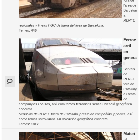
fora de
l'àrea de
Barcelon
a.
RENFE
regionales y líneas FGC de fuera del área de Barcelona.
Temes:
446
Ferroc
arril
en
genera
l
Serveis
de
RENFE
fora de
Cataluny
a i resta
de
companyies i països, així com temes ferroviaris sense ubicació geogràfica
concreta.
Servicios de RENFE fuera de Cataluña y resto de compañías y paises, así
como temas ferroviarios sin ubicación geográfica concreta.
Temes:
1012
Materi
al