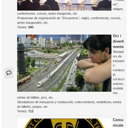
es",
viatges,
conferències, cursos, actes inaugurals, etc.
Propuestas de organización de "Encuentros", viajes, conferencias, cursos,
actos inaugurales, etc.
Temes:
990
Oci i
diverti
ments
Simulad
ors de
transpor
t i
conducc
ió,
col·lecci
onisme,
modelis
me,
sèries de bitllets, jocs, etc.
Simuladores de transporte y conducción, coleccionismo, modelismo, series
de billetes, juegos, etc.
Temes:
712
Comu
nicats