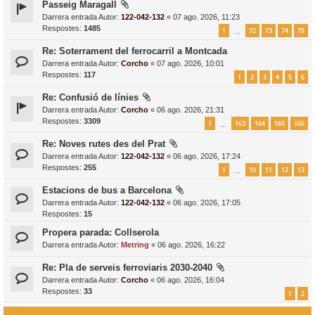
Passeig Maragall
Darrera entrada Autor:
122-042-132
«
07 ago. 2026, 11:23
Respostes:
1485
1
72
73
74
75
…
Re: Soterrament del ferrocarril a Montcada
Darrera entrada Autor:
Corcho
«
07 ago. 2026, 10:01
Respostes:
117
1
2
3
4
5
6
Re: Confusió de línies
Darrera entrada Autor:
Corcho
«
06 ago. 2026, 21:31
Respostes:
3309
1
163
164
165
166
…
Re: Noves rutes des del Prat
Darrera entrada Autor:
122-042-132
«
06 ago. 2026, 17:24
Respostes:
255
1
10
11
12
13
…
Estacions de bus a Barcelona
Darrera entrada Autor:
122-042-132
«
06 ago. 2026, 17:05
Respostes:
15
Propera parada: Collserola
Darrera entrada Autor:
Metring
«
06 ago. 2026, 16:22
Re: Pla de serveis ferroviaris 2030-2040
Darrera entrada Autor:
Corcho
«
06 ago. 2026, 16:04
Respostes:
33
1
2