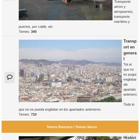
Transporte
aéreo y
aeropuertos,
transporte
marítimo y
puertos, por cable, etc.
Temes:
340
Transp
ort en
genera
l
Tot el
que no
es pugui
englobar
als
apartats
anteriors
.
Todo lo
que no se pueda englobar en los apartados anteriores.
Temes:
710
Temes Diversos / Temas Varios
Històri