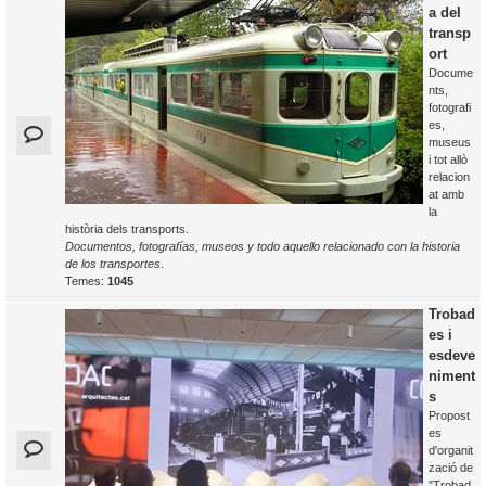
a del
transp
ort
Docume
nts,
fotografi
es,
museus
i tot allò
relacion
at amb
la
història dels transports.
Documentos, fotografías, museos y todo aquello relacionado con la historia
de los transportes
.
Temes:
1045
Trobad
es i
esdeve
niment
s
Propost
es
d'organit
zació de
"Trobad