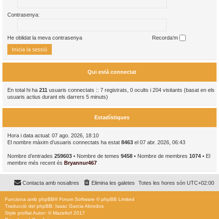
Contrasenya:
He oblidat la meva contrasenya
Recorda’m
Qui està connectat
En total hi ha
211
usuaris connectats :: 7 registrats, 0 ocults i 204 visitants (basat en els
usuaris actius durant els darrers 5 minuts)
Estadístiques
Hora i data actual: 07 ago. 2026, 18:10
El nombre màxim d’usuaris connectats ha estat
8463
el 07 abr. 2026, 06:43
Nombre d’entrades
259603
• Nombre de temes
9458
• Nombre de membres
1074
• El
membre més recent és
Bryannur467
Contacta amb nosaltres
Elimina les galetes
Totes les hores són
UTC+02:00
Funciona amb
phpBB
® Forum Software © phpBB Limited
Traducció del phpBB: Isaac Garcia Abrodos
Style
proflat
Autor: ©
Mazeltof
2017