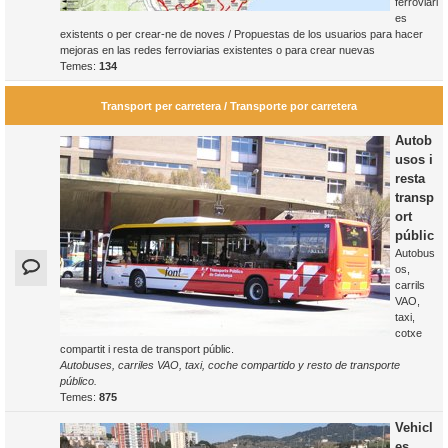
ferroviàri
es
existents o per crear-ne de noves / Propuestas de los usuarios para hacer
mejoras en las redes ferroviarias existentes o para crear nuevas
Temes:
134
Transport per carretera / Transporte por carretera
Autob
usos i
resta
transp
ort
públic
Autobus
os,
carrils
VAO,
taxi,
cotxe
compartit i resta de transport públic.
Autobuses, carriles VAO, taxi, coche compartido y resto de transporte
público.
Temes:
875
Vehicl
es