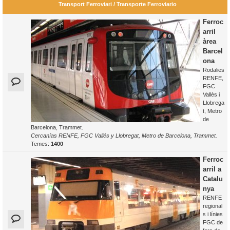
Transport Ferroviari / Transporte Ferroviario
Ferroc
arril
àrea
Barcel
ona
Rodalies
RENFE,
FGC
Vallès i
Llobrega
t, Metro
de
Barcelona, Trammet.
Cercanías RENFE, FGC Vallés y Llobregat, Metro de Barcelona, Trammet.
Temes:
1400
Ferroc
arril a
Catalu
nya
RENFE
regional
s i línies
FGC de