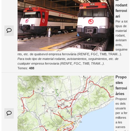
rodant
ferrovi
ari
Per a tot
tipus de
material
rodant,
avistam
ents,
seguime
nts, etc. de qualsevol empresa ferroviària (RENFE, FGC, TMB, TRAM...).
Para todo tipo de material rodante, avistamientos, seguimientos, etc. de
cualquier empresa ferroviaria (RENFE, FGC, TMB, TRAM...).
Temes:
488
Propo
stes
ferrovi
àries
Propost
es dels
usuaris
per a fer
millores
a les
xarxes