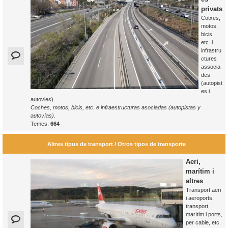
privats
Cotxes,
motos,
bicis,
etc. i
infrastru
ctures
associa
des
(autopist
es i
autovies).
Coches, motos, bicis, etc. e infraestructuras asociadas (autopistas y
autovías).
Temes:
664
Altres tipus de transport / Otros tipos de transporte
Aeri,
marítim i
altres
Transport aeri
i aeroports,
transport
marítim i ports,
per cable, etc.