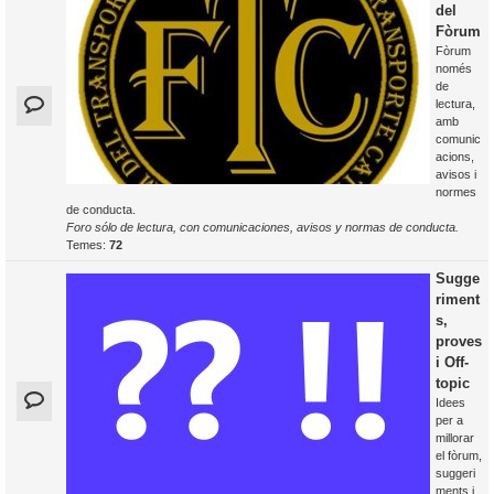
del
Fòrum
Fòrum
només
de
lectura,
amb
comunic
acions,
avisos i
normes
de conducta.
Foro sólo de lectura, con comunicaciones, avisos y normas de conducta.
Temes:
72
Sugge
riment
s,
proves
i Off-
topic
Idees
per a
millorar
el fòrum,
suggeri
ments i