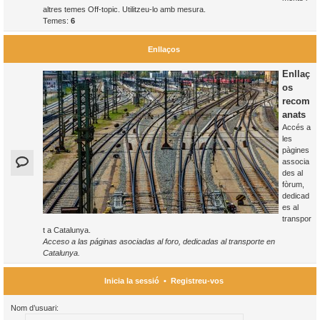
altres temes Off-topic. Utilitzeu-lo amb mesura.
Temes:
6
Enllaços
Enllaç
os
recom
anats
Accés a
les
pàgines
associa
des al
fòrum,
dedicad
es al
transpor
t a Catalunya.
Acceso a las páginas asociadas al foro, dedicadas al transporte en
Catalunya.
Inicia la sessió
•
Registreu-vos
Nom d’usuari: