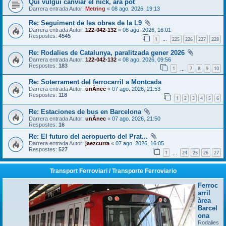
Qui vulgui canviar el nick, ara pot
Darrera entrada Autor:
Metring
«
08 ago. 2026, 19:13
Re: Seguiment de les obres de la L9
Darrera entrada Autor:
122-042-132
«
08 ago. 2026, 16:01
Respostes:
4545
1
225
226
227
228
…
Re: Rodalies de Catalunya, paralitzada gener 2026
Darrera entrada Autor:
122-042-132
«
08 ago. 2026, 09:56
Respostes:
183
1
7
8
9
10
…
Re: Soterrament del ferrocarril a Montcada
Darrera entrada Autor:
unÀnec
«
07 ago. 2026, 21:53
Respostes:
118
1
2
3
4
5
6
Re: Estaciones de bus en Barcelona
Darrera entrada Autor:
unÀnec
«
07 ago. 2026, 21:50
Respostes:
16
Re: El futuro del aeropuerto del Prat...
Darrera entrada Autor:
jaezcurra
«
07 ago. 2026, 16:05
Respostes:
527
1
24
25
26
27
…
Transport Ferroviari / Transporte Ferroviario
Ferroc
arril
àrea
Barcel
ona
Rodalies