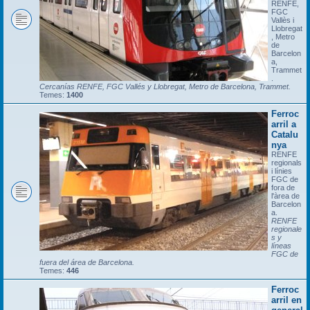
RENFE,
FGC
Vallès i
Llobregat
, Metro
de
Barcelon
a,
Trammet
.
Cercanías RENFE, FGC Vallés y Llobregat, Metro de Barcelona, Trammet.
Temes:
1400
Ferroc
arril a
Catalu
nya
RENFE
regionals
i línies
FGC de
fora de
l'àrea de
Barcelon
a.
RENFE
regionale
s y
líneas
FGC de
fuera del área de Barcelona.
Temes:
446
Ferroc
arril en