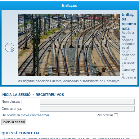
Enllaços
Enllaç
os
recoma
nats
Accés a
les
pàgines
associad
es al
fòrum,
dedicade
s al
transport
a
Cataluny
a.
Acceso a
las páginas asociadas al foro, dedicadas al transporte en Catalunya.
INICIA LA SESSIÓ
•
REGISTREU-VOS
Nom d’usuari:
Contrasenya:
He oblidat la meva contrasenya
Recorda’m
QUI ESTÀ CONNECTAT