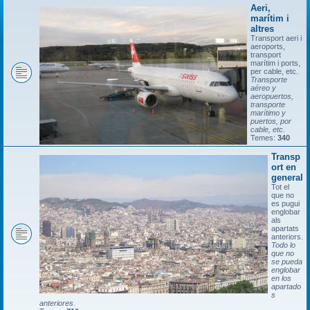
Aeri,
marítim i
altres
Transport aeri i
aeroports,
transport
marítim i ports,
per cable, etc.
Transporte
aéreo y
aeropuertos,
transporte
marítimo y
puertos, por
cable, etc.
Temes:
340
Transp
ort en
general
Tot el
que no
es pugui
englobar
als
apartats
anteriors.
Todo lo
que no
se pueda
englobar
en los
apartado
s
anteriores.