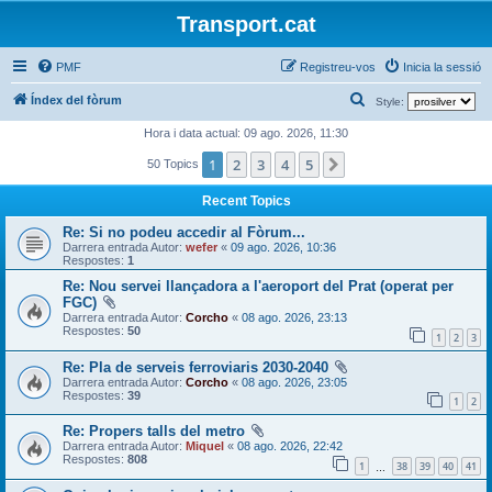
Transport.cat
PMF
Registreu-vos
Inicia la sessió
C
Índex del fòrum
Style:
e
Hora i data actual: 09 ago. 2026, 11:30
r
1
2
3
4
5
Següent
50 Topics
c
Recent Topics
a
Re: Si no podeu accedir al Fòrum...
Darrera entrada Autor:
wefer
«
09 ago. 2026, 10:36
Respostes:
1
Re: Nou servei llançadora a l'aeroport del Prat (operat per
FGC)
Darrera entrada Autor:
Corcho
«
08 ago. 2026, 23:13
Respostes:
50
1
2
3
Re: Pla de serveis ferroviaris 2030-2040
Darrera entrada Autor:
Corcho
«
08 ago. 2026, 23:05
Respostes:
39
1
2
Re: Propers talls del metro
Darrera entrada Autor:
Miquel
«
08 ago. 2026, 22:42
Respostes:
808
1
38
39
40
41
…