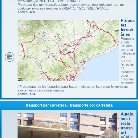
ferroviària (RENFE, FGC, TMB, TRAM...).
Para todo tipo de material rodante, avistamientos, seguimientos, etc. de
cualquier empresa ferroviaria (RENFE, FGC, TMB, TRAM...).
Temes:
488
Propos
tes
ferrovi
àries
Proposte
s dels
usuaris
per a fer
millores a
les
xarxes
ferroviàri
es
existents
o per
crear-ne
de noves
/ Propuestas de los usuarios para hacer mejoras en las redes ferroviarias
existentes o para crear nuevas
Temes:
134
Transport per carretera / Transporte por carretera
Autobu
sos i
resta
transp
ort
públic