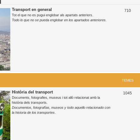
Transport en general
T
710
Tot el que no es pugui englobar als apartats anteriors.
e
Todo lo que no se pueda englobar en los apartados anteriores.
m
e
s
TEMES
Història del transport
T
1045
Documents, fotografies, museus i tot allò relacionat amb la
e
història dels transports.
Documentos, fotografías, museos y todo aquello relacionado con
m
la historia de los transportes
.
e
s