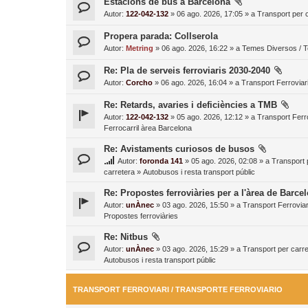
Estacions de bus a Barcelona
Autor:
122-042-132
» 06 ago. 2026, 17:05 » a
Transport per c
Propera parada: Collserola
Autor:
Metring
» 06 ago. 2026, 16:22 » a
Temes Diversos / 
Re: Pla de serveis ferroviaris 2030-2040
Autor:
Corcho
» 06 ago. 2026, 16:04 » a
Transport Ferroviari
Re: Retards, avaries i deficiències a TMB
Autor:
122-042-132
» 05 ago. 2026, 12:12 » a
Transport Ferro
Ferrocarril àrea Barcelona
Re: Avistaments curiosos de busos
Autor:
foronda 141
» 05 ago. 2026, 02:08 » a
Transport 
carretera
»
Autobusos i resta transport públic
Re: Propostes ferroviàries per a l'àrea de Barce
Autor:
unÀnec
» 03 ago. 2026, 15:50 » a
Transport Ferroviar
Propostes ferroviàries
Re: Nitbus
Autor:
unÀnec
» 03 ago. 2026, 15:29 » a
Transport per carre
Autobusos i resta transport públic
TRANSPORT FERROVIARI / TRANSPORTE FERROVIARIO