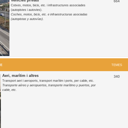
Vehicles privats
T
664
Cotxes, motos, bicis, etc. i infrastructures associades
e
(autopistes i autovies).
Coches, motos, bicis, etc. e infraestructuras asociadas
m
(autopistas y autovías).
e
s
TE
TEMES
Aeri, marítim i altres
T
340
Transport aeri i aeroports, transport marítim i ports, per cable, etc.
e
Transporte aéreo y aeropuertos, transporte marítimo y puertos, por
cable, etc.
m
e
s