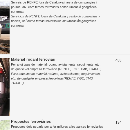
Serveis de RENFE fora de Catalunya i resta de companyies i
e
països, així com temes ferroviaris sense ubicació geogràfica
concreta.
m
Servicios de RENFE fuera de Cataluña y resto de compañías y
e
paises, así como temas ferroviarios sin ubicación geográfica
concreta.
s
Material rodant ferroviari
T
488
Per a tot tipus de material rodant, avistaments, seguiments, etc.
e
de qualsevol empresa ferroviària (RENFE, FGC, TMB, TRAM...).
Para todo tipo de material rodante, avistamientos, seguimientos,
m
etc. de cualquier empresa ferroviaria (RENFE, FGC, TMB,
e
TRAM...).
s
Propostes ferroviàries
T
134
Propostes dels usuaris per a fer millores a les xarxes ferroviàries
e