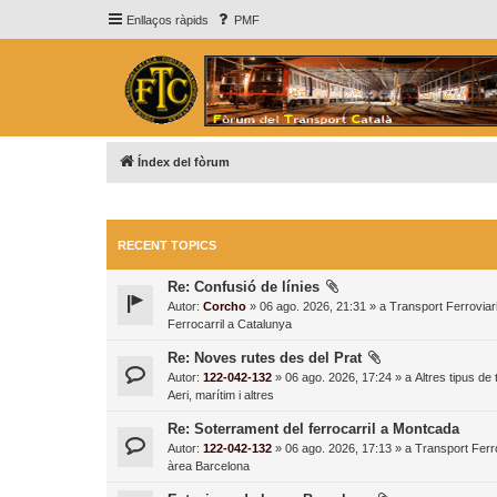
Enllaços ràpids
PMF
Índex del fòrum
RECENT TOPICS
Re: Confusió de línies
Autor:
Corcho
» 06 ago. 2026, 21:31 » a
Transport Ferroviari
Ferrocarril a Catalunya
Re: Noves rutes des del Prat
Autor:
122-042-132
» 06 ago. 2026, 17:24 » a
Altres tipus de
Aeri, marítim i altres
Re: Soterrament del ferrocarril a Montcada
Autor:
122-042-132
» 06 ago. 2026, 17:13 » a
Transport Ferro
àrea Barcelona