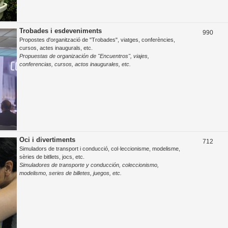
Trobades i esdeveniments
T
990
Propostes d'organització de "Trobades", viatges, conferències,
e
cursos, actes inaugurals, etc.
Propuestas de organización de "Encuentros", viajes,
m
conferencias, cursos, actos inaugurales, etc.
e
s
Oci i divertiments
T
712
Simuladors de transport i conducció, col·leccionisme, modelisme,
e
sèries de bitllets, jocs, etc.
Simuladores de transporte y conducción, coleccionismo,
m
modelismo, series de billetes, juegos, etc.
e
s