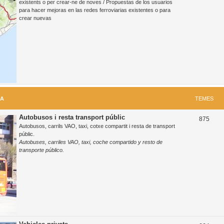
existents o per crear-ne de noves / Propuestas de los usuarios
para hacer mejoras en las redes ferroviarias existentes o para
m
crear nuevas
e
s
RA
TEMES
Autobusos i resta transport públic
T
875
Autobusos, carrils VAO, taxi, cotxe compartit i resta de transport
e
públic.
Autobuses, carriles VAO, taxi, coche compartido y resto de
m
transporte público.
e
s