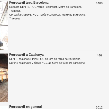
o
Ferrocarril àrea Barcelona
T
1400
e
Rodalies RENFE, FGC Vallès i Llobregat, Metro de Barcelona,
s
e
s
Trammet.
t
Cercanías RENFE, FGC Vallés y Llobregat, Metro de Barcelona,
m
Trammet.
e
e
s
s
Ferrocarril a Catalunya
T
446
RENFE regionals i línies FGC de fora de l'àrea de Barcelona.
e
RENFE regionales y líneas FGC de fuera del área de Barcelona.
m
e
s
Ferrocarril en general
T
1012