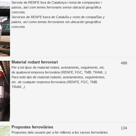
Serveis de RENFE fora de Catalunya i resta de companyies i
e
països, així com temes ferroviaris sense ubicació geogràfica
concreta.
m
Servicios de RENFE fuera de Cataluña y resto de compañías y
e
paises, así como temas ferroviarios sin ubicación geográfica
concreta.
s
Material rodant ferroviari
T
488
Per a tot tipus de material rodant, avistaments, seguiments, etc.
e
de qualsevol empresa ferroviària (RENFE, FGC, TMB, TRAM...).
Para todo tipo de material rodante, avistamientos, seguimientos,
m
etc. de cualquier empresa ferroviaria (RENFE, FGC, TMB,
e
TRAM...).
s
Propostes ferroviàries
T
134
Propostes dels usuaris per a fer millores a les xarxes ferroviàries
e