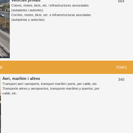
Vehicles privats
T
664
Cotxes, motos, bicis, etc. i infrastructures associades
e
(autopistes i autovies).
Coches, motos, bicis, etc. e infraestructuras asociadas
m
(autopistas y autovías).
e
s
TE
TEMES
Aeri, marítim i altres
T
340
Transport aeri i aeroports, transport marítim i ports, per cable, etc.
e
Transporte aéreo y aeropuertos, transporte marítimo y puertos, por
cable, etc.
m
e
s