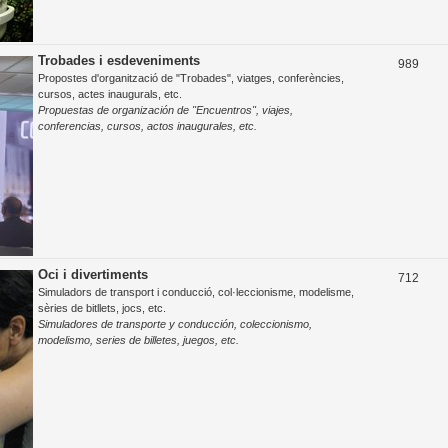
Trobades i esdeveniments
T
989
Propostes d'organització de "Trobades", viatges, conferències,
e
cursos, actes inaugurals, etc.
Propuestas de organización de "Encuentros", viajes,
m
conferencias, cursos, actos inaugurales, etc.
e
s
Oci i divertiments
T
712
Simuladors de transport i conducció, col·leccionisme, modelisme,
e
sèries de bitllets, jocs, etc.
Simuladores de transporte y conducción, coleccionismo,
m
modelismo, series de billetes, juegos, etc.
e
s