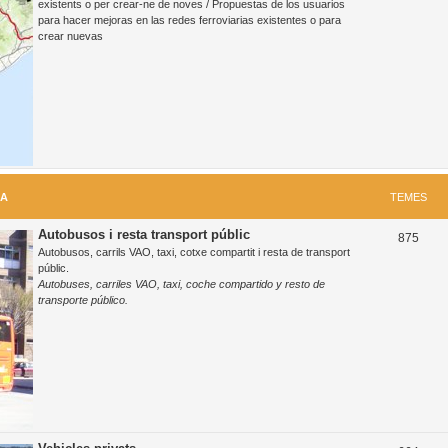
existents o per crear-ne de noves / Propuestas de los usuarios
para hacer mejoras en las redes ferroviarias existentes o para
m
crear nuevas
e
s
RA
TEMES
Autobusos i resta transport públic
T
875
Autobusos, carrils VAO, taxi, cotxe compartit i resta de transport
e
públic.
Autobuses, carriles VAO, taxi, coche compartido y resto de
m
transporte público.
e
s