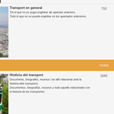
Transport en general
T
710
Tot el que no es pugui englobar als apartats anteriors.
e
Todo lo que no se pueda englobar en los apartados anteriores.
m
e
s
TEMES
Història del transport
T
1045
Documents, fotografies, museus i tot allò relacionat amb la
e
història dels transports.
Documentos, fotografías, museos y todo aquello relacionado con
m
la historia de los transportes
.
e
s