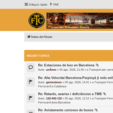
Enllaços ràpids
PMF
Índex del fòrum
RECENT TOPICS
Re: Estaciones de bus en Barcelona
Autor:
unÀnec
» 05 ago. 2026, 21:45 » a
Transport per carre
Re: Alta Velocitat Barcelona-Perpinyà (i més enl
Autor:
genissimon
» 05 ago. 2026, 14:41 » a
Transport Ferro
Ferrocarril a Catalunya
Re: Retards, avaries i deficiències a TMB
Autor:
122-042-132
» 05 ago. 2026, 12:12 » a
Transport Ferro
Ferrocarril àrea Barcelona
Re: Avistaments curiosos de busos