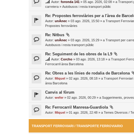
Autor:
foronda 141
» 05 ago. 2026, 02:08 » a
Transport 
carretera
»
Autobusos i resta transport públic
Re: Propostes ferroviàries per a l'àrea de Barce
Autor:
unÀnec
» 03 ago. 2026, 15:50 » a
Transport Ferroviar
Propostes ferroviàries
Re: Nitbus
Autor:
unÀnec
» 03 ago. 2026, 15:29 » a
Transport per carre
Autobusos i resta transport públic
Re: Seguiment de les obres de la L9
Autor:
Corcho
» 03 ago. 2026, 13:18 » a
Transport Ferro
Ferrocarril àrea Barcelona
Re: Obres a les línies de rodalia de Barcelona
Autor:
Miquel
» 02 ago. 2026, 08:18 » a
Transport Ferroviari
àrea Barcelona
Canvis al fòrum
Autor:
wefer
» 02 ago. 2026, 00:29 » a
Suggeriments, proves 
Re: Ferrocarril Manresa-Guardiola
Autor:
Miquel
» 01 ago. 2026, 22:48 » a
Temes Diversos / T
TRANSPORT FERROVIARI / TRANSPORTE FERROVIARIO