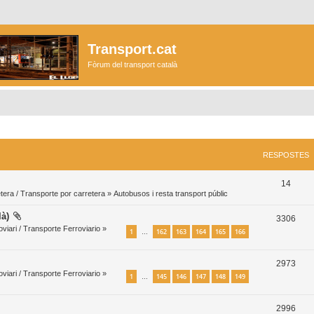
Transport.cat
Fòrum del transport català
RESPOSTES
R
14
tera / Transporte por carretera
»
Autobusos i resta transport públic
e
là)
R
3306
s
viari / Transporte Ferroviario
»
1
162
163
164
165
166
…
e
p
s
o
R
2973
p
viari / Transporte Ferroviario
»
s
1
145
146
147
148
149
…
e
o
t
s
R
2996
s
e