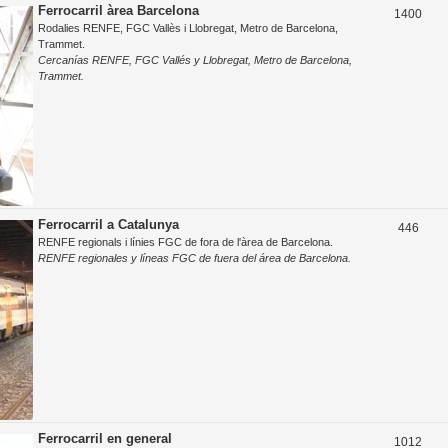
s
Ferrocarril àrea Barcelona
T
1400
o
t
Rodalies RENFE, FGC Vallès i Llobregat, Metro de Barcelona,
e
s
Trammet.
e
Cercanías RENFE, FGC Vallés y Llobregat, Metro de Barcelona,
m
t
s
Trammet.
e
e
s
s
Ferrocarril a Catalunya
T
446
RENFE regionals i línies FGC de fora de l'àrea de Barcelona.
e
RENFE regionales y líneas FGC de fuera del área de Barcelona.
m
e
s
Ferrocarril en general
T
1012