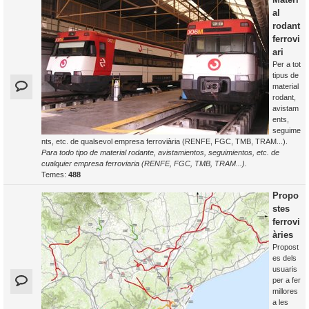
al
rodant
ferrovi
ari
Per a tot
tipus de
material
rodant,
avistam
ents,
seguime
nts, etc. de qualsevol empresa ferroviària (RENFE, FGC, TMB, TRAM...).
Para todo tipo de material rodante, avistamientos, seguimientos, etc. de
cualquier empresa ferroviaria (RENFE, FGC, TMB, TRAM...).
Temes:
488
Propo
stes
ferrovi
àries
Propost
es dels
usuaris
per a fer
millores
a les