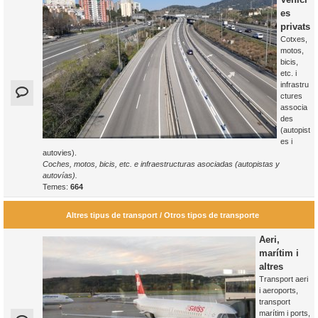
es
privats
Cotxes,
motos,
bicis,
etc. i
infrastru
ctures
associa
des
(autopist
es i
autovies).
Coches, motos, bicis, etc. e infraestructuras asociadas (autopistas y
autovías).
Temes:
664
Altres tipus de transport / Otros tipos de transporte
Aeri,
marítim i
altres
Transport aeri
i aeroports,
transport
marítim i ports,