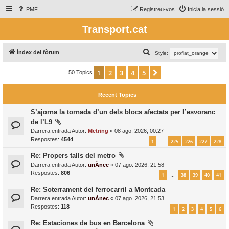
PMF
Registreu-vos
Inicia la sessió
Transport.cat
C
Índex del fòrum
Style:
e
1
2
3
4
5
Següent
50 Topics
r
c
Recent Topics
a
S’ajorna la tornada d’un dels blocs afectats per l’esvoranc
de l’L9
Darrera entrada Autor:
Metring
«
08 ago. 2026, 00:27
Respostes:
4544
1
225
226
227
228
…
Re: Propers talls del metro
Darrera entrada Autor:
unÀnec
«
07 ago. 2026, 21:58
Respostes:
806
1
38
39
40
41
…
Re: Soterrament del ferrocarril a Montcada
Darrera entrada Autor:
unÀnec
«
07 ago. 2026, 21:53
Respostes:
118
1
2
3
4
5
6
Re: Estaciones de bus en Barcelona