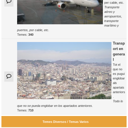
per cable, etc.
Transporte
aéreo y
aeropuertos,
transporte
marítimo y
puertos, por cable, etc.
Temes:
340
Transp
ort en
genera
l
Tot el
que no
es pugui
englobar
als
apartats
anteriors
.
Todo lo
que no se pueda englobar en los apartados anteriores.
Temes:
710
Temes Diversos / Temas Varios