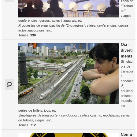
zació de
"Trobad
es",
viatges,
conferències, cursos, actes inaugurals, etc.
Propuestas de organización de "Encuentros", viajes, conferencias, cursos,
actos inaugurales, etc.
Temes:
990
Oci i
diverti
ments
Simulad
ors de
transpor
t i
conducc
ió,
col·lecci
onisme,
modelis
me,
sèries de bitllets, jocs, etc.
Simuladores de transporte y conducción, coleccionismo, modelismo, series
de billetes, juegos, etc.
Temes:
712
Comu