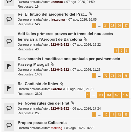
Darrera entrada Autor:
unÀnec
«
07 ago. 2026, 21:50
Respostes:
16
Re: El futuro del aeropuerto del Prat...
Darrera entrada Autor:
jaezcurra
«
07 ago. 2026, 16:05
Respostes:
527
1
24
25
26
27
…
Adif fa les primeres proves amb trens del nou accés
ferroviari a l’Aeroport de Barcelona
Darrera entrada Autor:
122-042-132
«
07 ago. 2026, 15:22
Respostes:
43
1
2
3
Desviaments i modificacions puntuals per pavimentació
Passeig Maragall
Darrera entrada Autor:
122-042-132
«
07 ago. 2026, 11:23
Respostes:
1485
1
72
73
74
75
…
Re: Confusió de línies
Darrera entrada Autor:
Corcho
«
06 ago. 2026, 21:31
Respostes:
3309
1
163
164
165
166
…
Re: Noves rutes des del Prat
Darrera entrada Autor:
122-042-132
«
06 ago. 2026, 17:24
Respostes:
255
1
10
11
12
13
…
Propera parada: Collserola
Darrera entrada Autor:
Metring
«
06 ago. 2026, 16:22