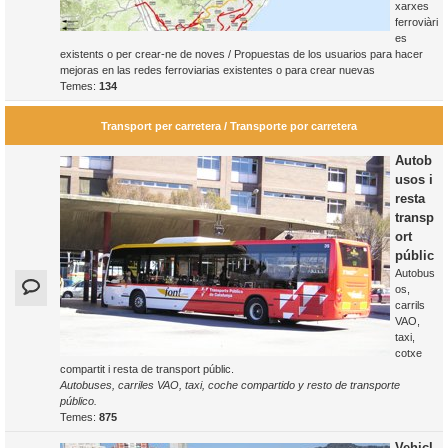
xarxes
ferroviàri
es
existents o per crear-ne de noves / Propuestas de los usuarios para hacer
mejoras en las redes ferroviarias existentes o para crear nuevas
Temes:
134
Transport per carretera / Transporte por carretera
Autob
usos i
resta
transp
ort
públic
Autobus
os,
carrils
VAO,
taxi,
cotxe
compartit i resta de transport públic.
Autobuses, carriles VAO, taxi, coche compartido y resto de transporte
público.
Temes:
875
Vehicl