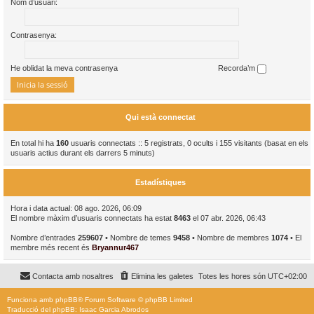
Nom d’usuari:
Contrasenya:
He oblidat la meva contrasenya
Recorda’m
Qui està connectat
En total hi ha
160
usuaris connectats :: 5 registrats, 0 ocults i 155 visitants (basat en els
usuaris actius durant els darrers 5 minuts)
Estadístiques
Hora i data actual: 08 ago. 2026, 06:09
El nombre màxim d’usuaris connectats ha estat
8463
el 07 abr. 2026, 06:43
Nombre d’entrades
259607
• Nombre de temes
9458
• Nombre de membres
1074
• El
membre més recent és
Bryannur467
Contacta amb nosaltres
Elimina les galetes
Totes les hores són
UTC+02:00
Funciona amb
phpBB
® Forum Software © phpBB Limited
Traducció del phpBB: Isaac Garcia Abrodos