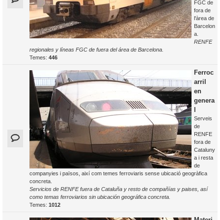
FGC de
fora de
l'àrea de
Barcelon
a.
RENFE
regionales y líneas FGC de fuera del área de Barcelona.
Temes:
446
Ferroc
arril
en
genera
l
Serveis
de
RENFE
fora de
Cataluny
a i resta
de
companyies i països, així com temes ferroviaris sense ubicació geogràfica
concreta.
Servicios de RENFE fuera de Cataluña y resto de compañías y paises, así
como temas ferroviarios sin ubicación geográfica concreta.
Temes:
1012
Materi