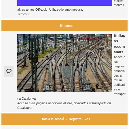
suggeri
ments i
altres temes Off-topic. Utilitzeu-lo amb mesura.
Temes:
6
Enllaços
Enllaç
os
recom
anats
Accés a
les
pàgines
associa
des al
fòrum,
dedicad
es al
transpor
t a Catalunya.
Acceso a las páginas asociadas al foro, dedicadas al transporte en
Catalunya.
Inicia la sessió
•
Registreu-vos