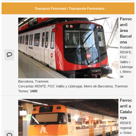
Transport Ferroviari / Transporte Ferroviario
Ferroc
arril
àrea
Barcel
ona
Rodalies
RENFE,
FGC
Vallès i
Llobrega
t, Metro
de
Barcelona, Trammet.
Cercanías RENFE, FGC Vallés y Llobregat, Metro de Barcelona, Trammet.
Temes:
1400
Ferroc
arril a
Catalu
nya
RENFE
regional
s i línies