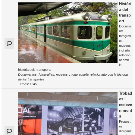
Històri
a del
transp
ort
Docume
nts,
fotografi
es,
museus
i tot allò
relacion
at amb
la
història dels transports.
Documentos, fotografías, museos y todo aquello relacionado con la historia
de los transportes
.
Temes:
1045
Trobad
es i
esdeve
niment
s
Propost
es
d'organit