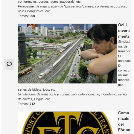
conferències, cursos, actes inaugurals, etc.
Propuestas de organización de "Encuentros", viajes, conferencias, cursos,
actos inaugurales, etc.
Temes:
990
Oci i
diverti
ments
Simulad
ors de
transpor
t i
conducc
ió,
col·lecci
onisme,
modelis
me,
sèries de bitllets, jocs, etc.
Simuladores de transporte y conducción, coleccionismo, modelismo, series
de billetes, juegos, etc.
Temes:
712
Comu
nicats
del
Fòrum