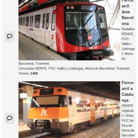
Ferroc
arril
àrea
Barcel
ona
Rodalies
RENFE,
FGC
Vallès i
Llobrega
t, Metro
de
Barcelona, Trammet.
Cercanías RENFE, FGC Vallés y Llobregat, Metro de Barcelona, Trammet.
Temes:
1400
Ferroc
arril a
Catalu
nya
RENFE
regional
s i línies
FGC de
fora de
l'àrea de
Barcelon