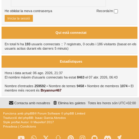
He oblidat la meva contrasenya
Recorda’m
Qui està connectat
En total hi ha
193
usuaris connectats :: 7 registrats, 0 ocults i 186 visitants (basat en els
usuaris actius durant els darrers 5 minuts)
Estadístiques
Hora i data actual: 06 ago. 2026, 21:37
El nombre màxim d’usuaris connectats ha estat
8463
el 07 abr. 2026, 06:43
Nombre d’entrades
259592
• Nombre de temes
9458
• Nombre de membres
1074
• El
membre més recent és
Bryannur467
Contacta amb nosaltres
Elimina les galetes
Totes les hores són
UTC+02:00
Funciona amb
phpBB
® Forum Software © phpBB Limited
Traducció del phpBB: Isaac Garcia Abrodos
Style
proflat
Autor: ©
Mazeltof
2017
Privadesa
|
Condicions