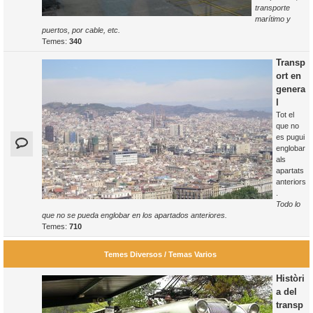
transporte
marítimo y
puertos, por cable, etc.
Temes:
340
Transp
ort en
genera
l
Tot el
que no
es pugui
englobar
als
apartats
anteriors
.
Todo lo
que no se pueda englobar en los apartados anteriores.
Temes:
710
Temes Diversos / Temas Varios
Històri
a del
transp