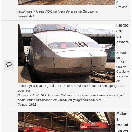
a.
RENFE
regionales y líneas FGC de fuera del área de Barcelona.
Temes:
446
Ferroc
arril
en
genera
l
Serveis
de
RENFE
fora de
Cataluny
a i resta
de
companyies i països, així com temes ferroviaris sense ubicació geogràfica
concreta.
Servicios de RENFE fuera de Cataluña y resto de compañías y paises, así
como temas ferroviarios sin ubicación geográfica concreta.
Temes:
1012
Materi
al
rodant
ferrovi