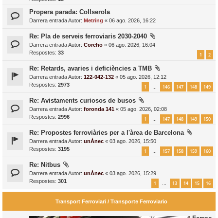
Propera parada: Collserola
Darrera entrada Autor:
Metring
«
06 ago. 2026, 16:22
Re: Pla de serveis ferroviaris 2030-2040
Darrera entrada Autor:
Corcho
«
06 ago. 2026, 16:04
Respostes:
33
1
2
Re: Retards, avaries i deficiències a TMB
Darrera entrada Autor:
122-042-132
«
05 ago. 2026, 12:12
Respostes:
2973
1
146
147
148
149
…
Re: Avistaments curiosos de busos
Darrera entrada Autor:
foronda 141
«
05 ago. 2026, 02:08
Respostes:
2996
1
147
148
149
150
…
Re: Propostes ferroviàries per a l'àrea de Barcelona
Darrera entrada Autor:
unÀnec
«
03 ago. 2026, 15:50
Respostes:
3195
1
157
158
159
160
…
Re: Nitbus
Darrera entrada Autor:
unÀnec
«
03 ago. 2026, 15:29
Respostes:
301
1
13
14
15
16
…
Transport Ferroviari / Transporte Ferroviario