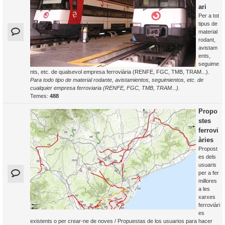
ari
Per a tot
tipus de
material
rodant,
avistam
ents,
seguime
nts, etc. de qualsevol empresa ferroviària (RENFE, FGC, TMB, TRAM...).
Para todo tipo de material rodante, avistamientos, seguimientos, etc. de
cualquier empresa ferroviaria (RENFE, FGC, TMB, TRAM...).
Temes:
488
Propo
stes
ferrovi
àries
Propost
es dels
usuaris
per a fer
millores
a les
xarxes
ferroviàri
es
existents o per crear-ne de noves / Propuestas de los usuarios para hacer