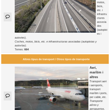
motos,
bicis,
etc. i
infrastru
ctures
associa
des
(autopist
es i
autovies).
Coches, motos, bicis, etc. e infraestructuras asociadas (autopistas y
autovías).
Temes:
664
Altres tipus de transport / Otros tipos de transporte
Aeri,
marítim i
altres
Transport aeri
i aeroports,
transport
marítim i ports,
per cable, etc.
Transporte
aéreo y
aeropuertos,