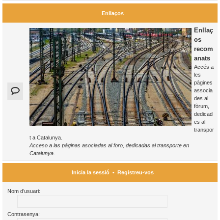
Enllaços
Enllaç
os
recom
anats
Accés a
les
pàgines
associa
des al
fòrum,
dedicad
es al
transpor
t a Catalunya.
Acceso a las páginas asociadas al foro, dedicadas al transporte en
Catalunya.
Inicia la sessió
•
Registreu-vos
Nom d’usuari:
Contrasenya: