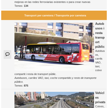
mejoras en las redes ferroviarias existentes o para crear nuevas
Temes:
134
Transport per carretera / Transporte por carretera
Autob
usos i
resta
transp
ort
públic
Autobus
os,
carrils
VAO,
taxi,
cotxe
compartit i resta de transport públic.
Autobuses, carriles VAO, taxi, coche compartido y resto de transporte
público.
Temes:
875
Vehicl
es
privats
Cotxes,