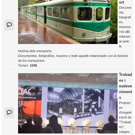
ort
Docume
nts,
fotografi
es,
museus
i tot allò
relacion
at amb
la
història dels transports.
Documentos, fotografías, museos y todo aquello relacionado con la historia
de los transportes
.
Temes:
1045
Trobad
es i
esdeve
niment
s
Propost
es
d'organit
zació de
"Trobad
es",
viatges,