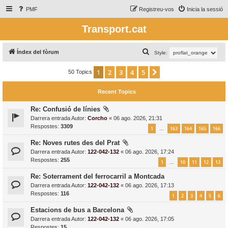
PMF
Registreu-vos
Inicia la sessió
Transport.cat
C
Índex del fòrum
Style:
e
1
2
3
4
5
Següent
50 Topics
r
c
Recent Topics
a
Re: Confusió de línies
Darrera entrada Autor:
Corcho
«
06 ago. 2026, 21:31
Respostes:
3309
1
163
164
165
166
…
Re: Noves rutes des del Prat
Darrera entrada Autor:
122-042-132
«
06 ago. 2026, 17:24
Respostes:
255
1
10
11
12
13
…
Re: Soterrament del ferrocarril a Montcada
Darrera entrada Autor:
122-042-132
«
06 ago. 2026, 17:13
Respostes:
116
1
2
3
4
5
6
Estacions de bus a Barcelona
Darrera entrada Autor:
122-042-132
«
06 ago. 2026, 17:05
Respostes:
15