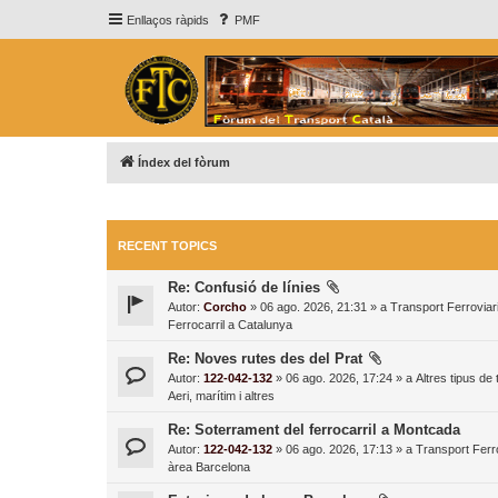
Enllaços ràpids
PMF
Índex del fòrum
RECENT TOPICS
Re: Confusió de línies
Autor:
Corcho
» 06 ago. 2026, 21:31 » a
Transport Ferroviari
Ferrocarril a Catalunya
Re: Noves rutes des del Prat
Autor:
122-042-132
» 06 ago. 2026, 17:24 » a
Altres tipus de
Aeri, marítim i altres
Re: Soterrament del ferrocarril a Montcada
Autor:
122-042-132
» 06 ago. 2026, 17:13 » a
Transport Ferro
àrea Barcelona