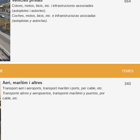
Vehicles privats
T
664
Cotxes, motos, bicis, etc. i infrastructures associades
e
(autopistes i autovies).
Coches, motos, bicis, etc. e infraestructuras asociadas
m
(autopistas y autovías).
e
s
TE
TEMES
Aeri, marítim i altres
T
340
Transport aeri i aeroports, transport marítim i ports, per cable, etc.
e
Transporte aéreo y aeropuertos, transporte marítimo y puertos, por
cable, etc.
m
e
s