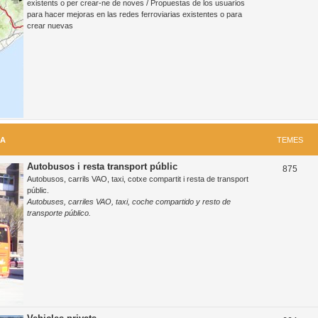
existents o per crear-ne de noves / Propuestas de los usuarios
para hacer mejoras en las redes ferroviarias existentes o para
m
crear nuevas
e
s
RA
TEMES
Autobusos i resta transport públic
T
875
Autobusos, carrils VAO, taxi, cotxe compartit i resta de transport
e
públic.
Autobuses, carriles VAO, taxi, coche compartido y resto de
m
transporte público.
e
s