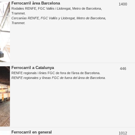
o
Ferrocarril àrea Barcelona
T
1400
e
Rodalies RENFE, FGC Vallès i Llobregat, Metro de Barcelona,
s
e
s
Trammet.
t
Cercanías RENFE, FGC Vallés y Llobregat, Metro de Barcelona,
m
Trammet.
e
e
s
s
Ferrocarril a Catalunya
T
446
RENFE regionals i línies FGC de fora de l'àrea de Barcelona.
e
RENFE regionales y líneas FGC de fuera del área de Barcelona.
m
e
s
Ferrocarril en general
T
1012