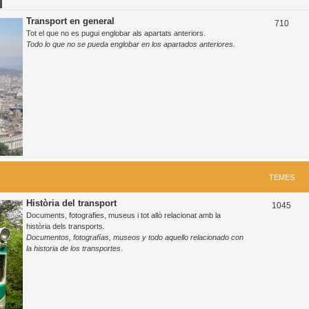
Transport en general
T
710
Tot el que no es pugui englobar als apartats anteriors.
e
Todo lo que no se pueda englobar en los apartados anteriores.
m
e
s
TEMES
Història del transport
T
1045
Documents, fotografies, museus i tot allò relacionat amb la
e
història dels transports.
Documentos, fotografías, museos y todo aquello relacionado con
m
la historia de los transportes
.
e
s