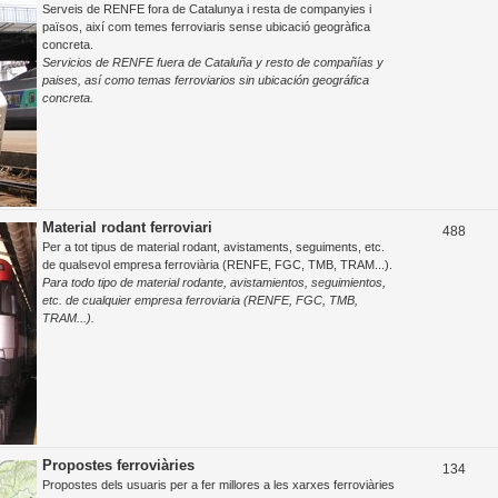
Serveis de RENFE fora de Catalunya i resta de companyies i
e
països, així com temes ferroviaris sense ubicació geogràfica
concreta.
m
Servicios de RENFE fuera de Cataluña y resto de compañías y
e
paises, así como temas ferroviarios sin ubicación geográfica
concreta.
s
Material rodant ferroviari
T
488
Per a tot tipus de material rodant, avistaments, seguiments, etc.
e
de qualsevol empresa ferroviària (RENFE, FGC, TMB, TRAM...).
Para todo tipo de material rodante, avistamientos, seguimientos,
m
etc. de cualquier empresa ferroviaria (RENFE, FGC, TMB,
e
TRAM...).
s
Propostes ferroviàries
T
134
Propostes dels usuaris per a fer millores a les xarxes ferroviàries
e