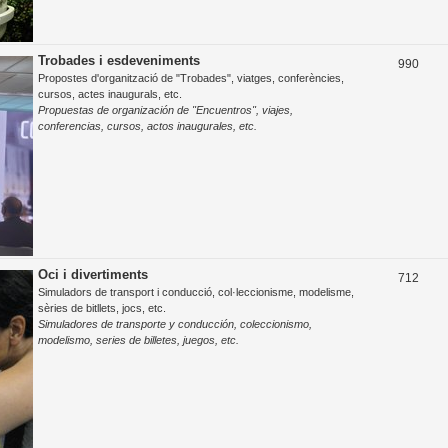
Trobades i esdeveniments
T
990
Propostes d'organització de "Trobades", viatges, conferències,
e
cursos, actes inaugurals, etc.
Propuestas de organización de "Encuentros", viajes,
m
conferencias, cursos, actos inaugurales, etc.
e
s
Oci i divertiments
T
712
Simuladors de transport i conducció, col·leccionisme, modelisme,
e
sèries de bitllets, jocs, etc.
Simuladores de transporte y conducción, coleccionismo,
m
modelismo, series de billetes, juegos, etc.
e
s