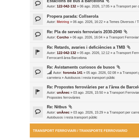
Estacions de bus a Barcelona
Autor:
122-042-132
» 06 ago. 2026, 17:05 » a
Transport per c
Propera parada: Collserola
Autor:
Metring
» 06 ago. 2026, 16:22 » a
Temes Diversos / 
Re: Pla de serveis ferroviaris 2030-2040
Autor:
Corcho
» 06 ago. 2026, 16:04 » a
Transport Ferroviari
Re: Retards, avaries i deficiències a TMB
Autor:
122-042-132
» 05 ago. 2026, 12:12 » a
Transport Ferro
Ferrocarril àrea Barcelona
Re: Avistaments curiosos de busos
Autor:
foronda 141
» 05 ago. 2026, 02:08 » a
Transport 
carretera
»
Autobusos i resta transport públic
Re: Propostes ferroviàries per a l'àrea de Barce
Autor:
unÀnec
» 03 ago. 2026, 15:50 » a
Transport Ferroviar
Propostes ferroviàries
Re: Nitbus
Autor:
unÀnec
» 03 ago. 2026, 15:29 » a
Transport per carre
Autobusos i resta transport públic
TRANSPORT FERROVIARI / TRANSPORTE FERROVIARIO