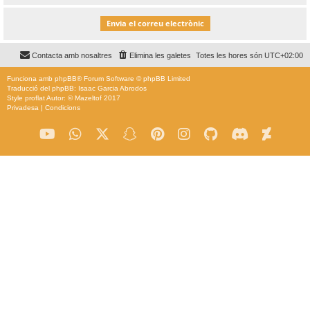
Contacta amb nosaltres
Elimina les galetes
Totes les hores són
UTC+02:00
Funciona amb
phpBB
® Forum Software © phpBB Limited
Traducció del phpBB: Isaac Garcia Abrodos
Style
proflat
Autor: ©
Mazeltof
2017
Privadesa
|
Condicions