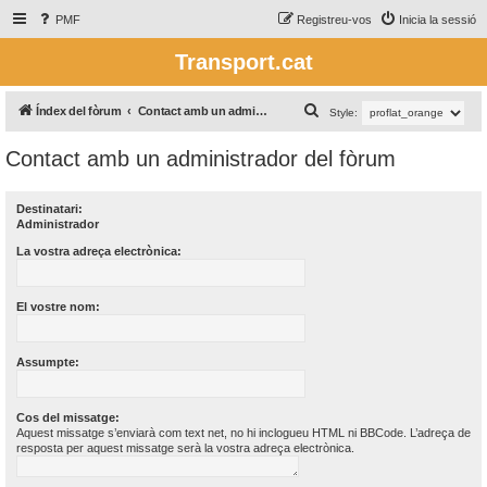
PMF
Registreu-vos
Inicia la sessió
Transport.cat
C
Índex del fòrum
Contact amb un administrador del fòrum
Style:
e
Contact amb un administrador del fòrum
r
c
Destinatari:
a
Administrador
La vostra adreça electrònica:
El vostre nom:
Assumpte:
Cos del missatge:
Aquest missatge s’enviarà com text net, no hi inclogueu HTML ni BBCode. L’adreça de
resposta per aquest missatge serà la vostra adreça electrònica.