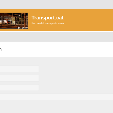
Transport.cat
Fòrum del transport català
m