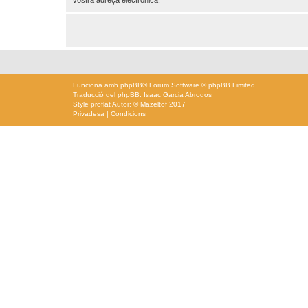
Funciona amb
phpBB
® Forum Software © phpBB Limited
Traducció del phpBB: Isaac Garcia Abrodos
Style
proflat
Autor: ©
Mazeltof
2017
Privadesa
|
Condicions