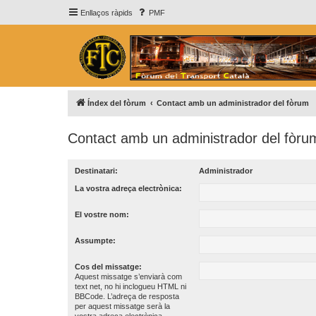
Enllaços ràpids
PMF
Índex del fòrum
Contact amb un administrador del fòrum
Contact amb un administrador del fòru
Destinatari:
Administrador
La vostra adreça electrònica:
El vostre nom:
Assumpte:
Cos del missatge:
Aquest missatge s’enviarà com
text net, no hi inclogueu HTML ni
BBCode. L’adreça de resposta
per aquest missatge serà la
vostra adreça electrònica.