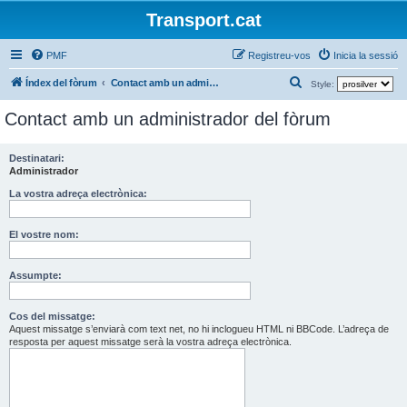
Transport.cat
PMF
Registreu-vos
Inicia la sessió
C
Índex del fòrum
Contact amb un administrador del fòrum
Style:
e
Contact amb un administrador del fòrum
r
c
Destinatari:
a
Administrador
La vostra adreça electrònica:
El vostre nom:
Assumpte:
Cos del missatge:
Aquest missatge s’enviarà com text net, no hi inclogueu HTML ni BBCode. L’adreça de
resposta per aquest missatge serà la vostra adreça electrònica.