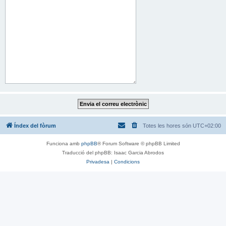
Índex del fòrum
Totes les hores són
UTC+02:00
Funciona amb
phpBB
® Forum Software © phpBB Limited
Traducció del phpBB: Isaac Garcia Abrodos
Privadesa
|
Condicions