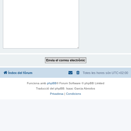
Índex del fòrum
Totes les hores són
UTC+02:00
Funciona amb
phpBB
® Forum Software © phpBB Limited
Traducció del phpBB: Isaac Garcia Abrodos
Privadesa
|
Condicions