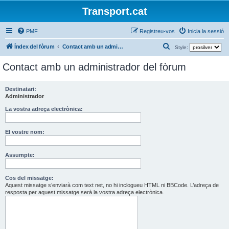
Transport.cat
PMF
Registreu-vos
Inicia la sessió
C
Índex del fòrum
Contact amb un administrador del fòrum
Style:
e
Contact amb un administrador del fòrum
r
c
Destinatari:
a
Administrador
La vostra adreça electrònica:
El vostre nom:
Assumpte:
Cos del missatge:
Aquest missatge s’enviarà com text net, no hi inclogueu HTML ni BBCode. L’adreça de
resposta per aquest missatge serà la vostra adreça electrònica.