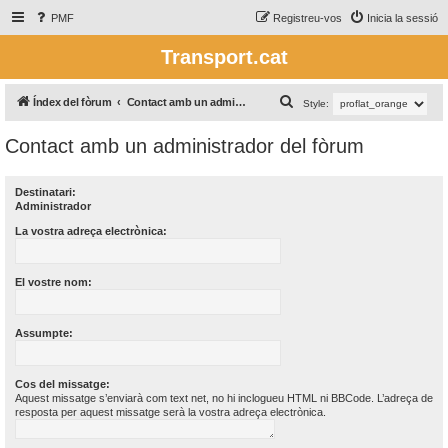
PMF
Registreu-vos
Inicia la sessió
Transport.cat
C
Índex del fòrum
Contact amb un administrador del fòrum
Style:
e
Contact amb un administrador del fòrum
r
c
Destinatari:
a
Administrador
La vostra adreça electrònica:
El vostre nom:
Assumpte:
Cos del missatge:
Aquest missatge s’enviarà com text net, no hi inclogueu HTML ni BBCode. L’adreça de
resposta per aquest missatge serà la vostra adreça electrònica.