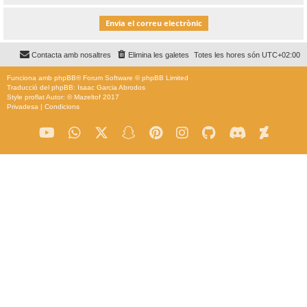
Contacta amb nosaltres
Elimina les galetes
Totes les hores són
UTC+02:00
Funciona amb
phpBB
® Forum Software © phpBB Limited
Traducció del phpBB: Isaac Garcia Abrodos
Style
proflat
Autor: ©
Mazeltof
2017
Privadesa
|
Condicions