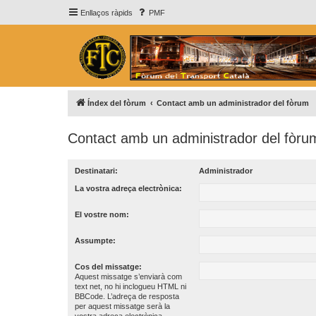
Enllaços ràpids
PMF
Índex del fòrum
Contact amb un administrador del fòrum
Contact amb un administrador del fòru
Destinatari:
Administrador
La vostra adreça electrònica:
El vostre nom:
Assumpte:
Cos del missatge:
Aquest missatge s’enviarà com
text net, no hi inclogueu HTML ni
BBCode. L’adreça de resposta
per aquest missatge serà la
vostra adreça electrònica.