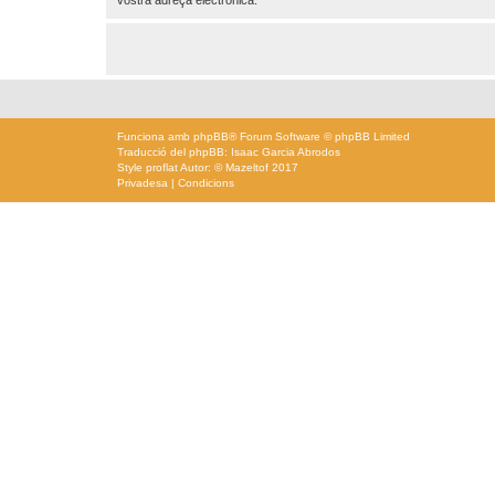
Funciona amb
phpBB
® Forum Software © phpBB Limited
Traducció del phpBB: Isaac Garcia Abrodos
Style
proflat
Autor: ©
Mazeltof
2017
Privadesa
|
Condicions