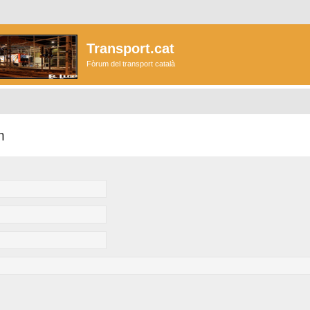
Transport.cat
Fòrum del transport català
m