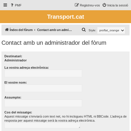
PMF
Registreu-vos
Inicia la sessió
Transport.cat
C
Índex del fòrum
Contact amb un administrador del fòrum
Style:
e
Contact amb un administrador del fòrum
r
c
Destinatari:
a
Administrador
La vostra adreça electrònica:
El vostre nom:
Assumpte:
Cos del missatge:
Aquest missatge s’enviarà com text net, no hi inclogueu HTML ni BBCode. L’adreça de
resposta per aquest missatge serà la vostra adreça electrònica.