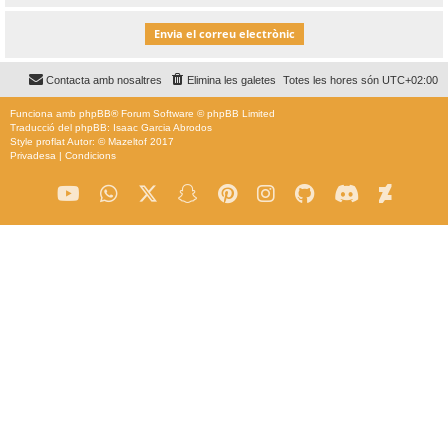
Contacta amb nosaltres
Elimina les galetes
Totes les hores són
UTC+02:00
Funciona amb
phpBB
® Forum Software © phpBB Limited
Traducció del phpBB: Isaac Garcia Abrodos
Style
proflat
Autor: ©
Mazeltof
2017
Privadesa
|
Condicions