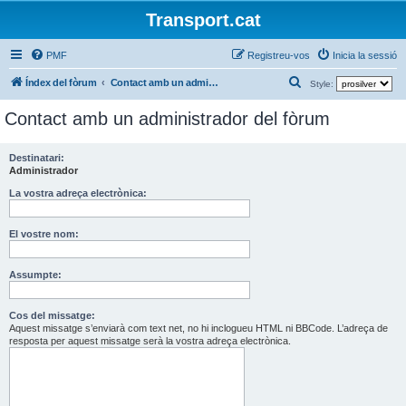
Transport.cat
PMF
Registreu-vos
Inicia la sessió
C
Índex del fòrum
Contact amb un administrador del fòrum
Style:
e
Contact amb un administrador del fòrum
r
c
Destinatari:
a
Administrador
La vostra adreça electrònica:
El vostre nom:
Assumpte:
Cos del missatge:
Aquest missatge s’enviarà com text net, no hi inclogueu HTML ni BBCode. L’adreça de
resposta per aquest missatge serà la vostra adreça electrònica.