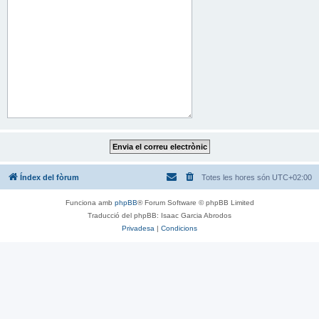
Índex del fòrum
Totes les hores són
UTC+02:00
Funciona amb
phpBB
® Forum Software © phpBB Limited
Traducció del phpBB: Isaac Garcia Abrodos
Privadesa
|
Condicions