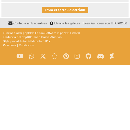
Contacta amb nosaltres
Elimina les galetes
Totes les hores són
UTC+02:00
Funciona amb
phpBB
® Forum Software © phpBB Limited
Traducció del phpBB: Isaac Garcia Abrodos
Style
proflat
Autor: ©
Mazeltof
2017
Privadesa
|
Condicions