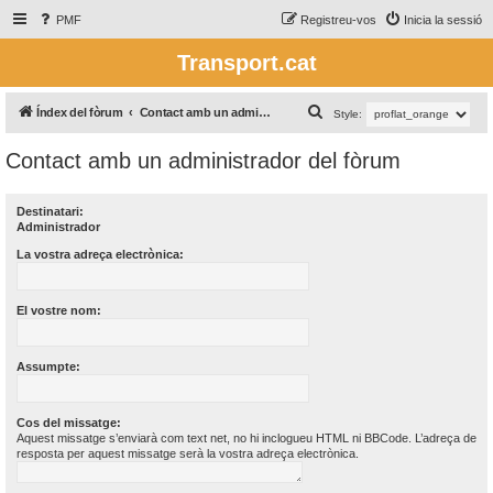
PMF
Registreu-vos
Inicia la sessió
Transport.cat
C
Índex del fòrum
Contact amb un administrador del fòrum
Style:
e
Contact amb un administrador del fòrum
r
c
Destinatari:
a
Administrador
La vostra adreça electrònica:
El vostre nom:
Assumpte:
Cos del missatge:
Aquest missatge s’enviarà com text net, no hi inclogueu HTML ni BBCode. L’adreça de
resposta per aquest missatge serà la vostra adreça electrònica.