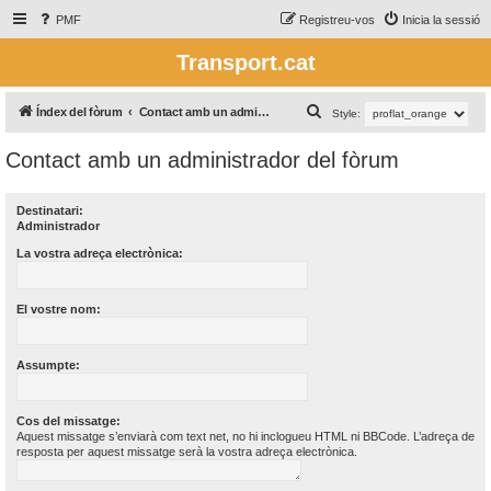
PMF
Registreu-vos
Inicia la sessió
Transport.cat
C
Índex del fòrum
Contact amb un administrador del fòrum
Style:
e
Contact amb un administrador del fòrum
r
c
Destinatari:
a
Administrador
La vostra adreça electrònica:
El vostre nom:
Assumpte:
Cos del missatge:
Aquest missatge s’enviarà com text net, no hi inclogueu HTML ni BBCode. L’adreça de
resposta per aquest missatge serà la vostra adreça electrònica.