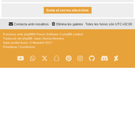
Contacta amb nosaltres
Elimina les galetes
Totes les hores són
UTC+02:00
Funciona amb
phpBB
® Forum Software © phpBB Limited
Traducció del phpBB: Isaac Garcia Abrodos
Style
proflat
Autor: ©
Mazeltof
2017
Privadesa
|
Condicions