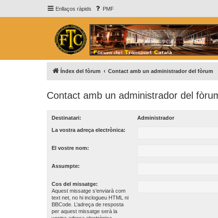
Enllaços ràpids
PMF
Índex del fòrum
Contact amb un administrador del fòrum
Contact amb un administrador del fòru
Destinatari:
Administrador
La vostra adreça electrònica:
El vostre nom:
Assumpte:
Cos del missatge:
Aquest missatge s’enviarà com
text net, no hi inclogueu HTML ni
BBCode. L’adreça de resposta
per aquest missatge serà la
vostra adreça electrònica.