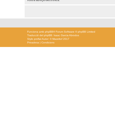
Funciona amb
phpBB
® Forum Software © phpBB Limited
Traducció del phpBB: Isaac Garcia Abrodos
Style
proflat
Autor: ©
Mazeltof
2017
Privadesa
|
Condicions