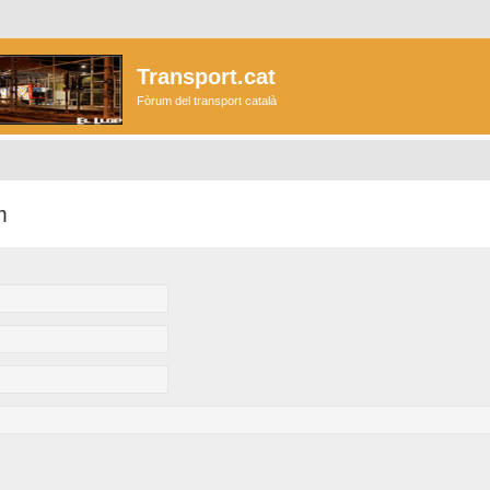
Transport.cat
Fòrum del transport català
m