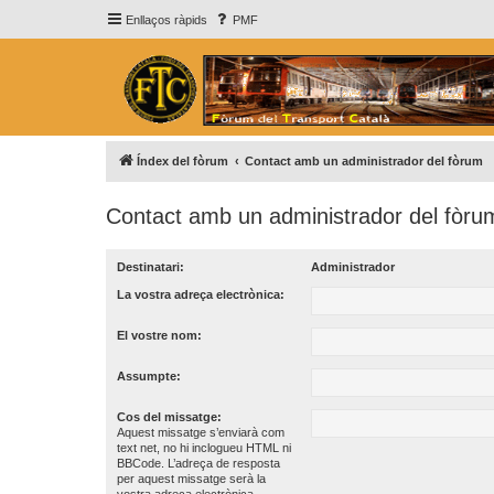
Enllaços ràpids
PMF
Índex del fòrum
Contact amb un administrador del fòrum
Contact amb un administrador del fòru
Destinatari:
Administrador
La vostra adreça electrònica:
El vostre nom:
Assumpte:
Cos del missatge:
Aquest missatge s’enviarà com
text net, no hi inclogueu HTML ni
BBCode. L’adreça de resposta
per aquest missatge serà la
vostra adreça electrònica.