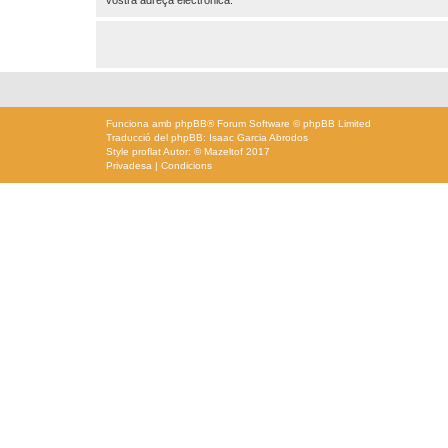
Funciona amb
phpBB
® Forum Software © phpBB Limited
Traducció del phpBB: Isaac Garcia Abrodos
Style
proflat
Autor: ©
Mazeltof
2017
Privadesa
|
Condicions