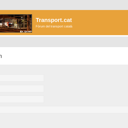
Transport.cat
Fòrum del transport català
m