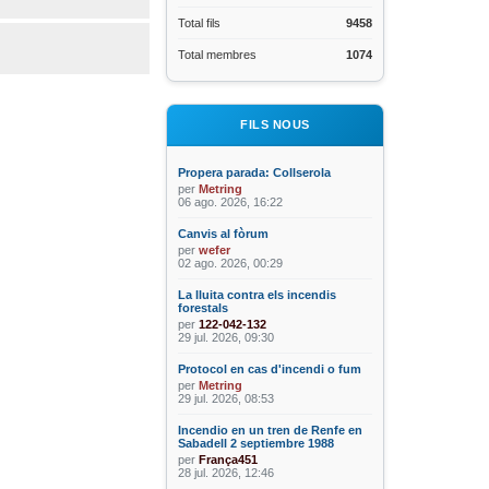
Total fils
9458
Total membres
1074
FILS NOUS
Propera parada: Collserola
per
Metring
06 ago. 2026, 16:22
Canvis al fòrum
per
wefer
02 ago. 2026, 00:29
La lluita contra els incendis
forestals
per
122-042-132
29 jul. 2026, 09:30
Protocol en cas d'incendi o fum
per
Metring
29 jul. 2026, 08:53
Incendio en un tren de Renfe en
Sabadell 2 septiembre 1988
per
França451
28 jul. 2026, 12:46