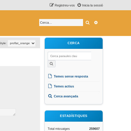
Registreu-vos
Inicia la sessió
Cerca
Cerca avançada
CERCA
Style:
Temes sense resposta
Temes actius
Cerca avançada
ESTADÍSTIQUES
Total missatges
259607