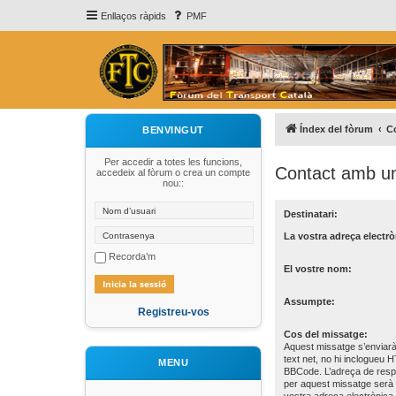
Enllaços ràpids
PMF
Índex del fòrum
C
BENVINGUT
Per accedir a totes les funcions,
Contact amb un
accedeix al fòrum o crea un compte
nou::
Destinatari:
La vostra adreça electrò
Recorda’m
El vostre nom:
Assumpte:
Registreu-vos
Cos del missatge:
Aquest missatge s’enviar
text net, no hi inclogueu 
MENU
BBCode. L’adreça de resp
per aquest missatge serà 
vostra adreça electrònica.