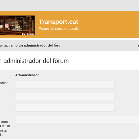
Transport.cat
Fòrum del transport català
ontact amb un administrador del fòrum
 administrador del fòrum
Administrador
nica:
à com
HTML ni
osta
la