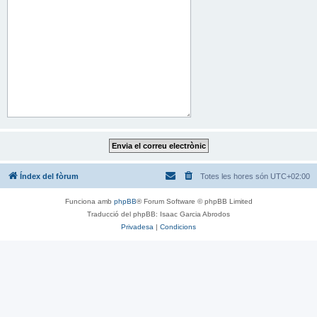
Índex del fòrum
Totes les hores són
UTC+02:00
Funciona amb
phpBB
® Forum Software © phpBB Limited
Traducció del phpBB: Isaac Garcia Abrodos
Privadesa
|
Condicions