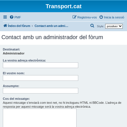
Transport.cat
PMF
Registreu-vos
Inicia la sessió
C
Índex del fòrum
Contact amb un administrador del fòrum
Style:
e
Contact amb un administrador del fòrum
r
c
Destinatari:
a
Administrador
La vostra adreça electrònica:
El vostre nom:
Assumpte:
Cos del missatge:
Aquest missatge s’enviarà com text net, no hi inclogueu HTML ni BBCode. L’adreça de
resposta per aquest missatge serà la vostra adreça electrònica.