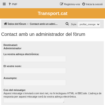
PMF
Registreu-vos
Inicia la sessió
Transport.cat
C
Índex del fòrum
Contact amb un administrador del fòrum
Style:
e
Contact amb un administrador del fòrum
r
c
Destinatari:
a
Administrador
La vostra adreça electrònica:
El vostre nom:
Assumpte:
Cos del missatge:
Aquest missatge s’enviarà com text net, no hi inclogueu HTML ni BBCode. L’adreça de
resposta per aquest missatge serà la vostra adreça electrònica.