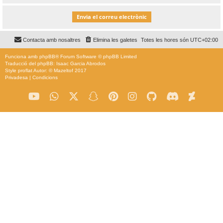
Contacta amb nosaltres
Elimina les galetes
Totes les hores són
UTC+02:00
Funciona amb
phpBB
® Forum Software © phpBB Limited
Traducció del phpBB: Isaac Garcia Abrodos
Style
proflat
Autor: ©
Mazeltof
2017
Privadesa
|
Condicions