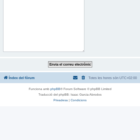
Índex del fòrum
Totes les hores són
UTC+02:00
Funciona amb
phpBB
® Forum Software © phpBB Limited
Traducció del phpBB: Isaac Garcia Abrodos
Privadesa
|
Condicions