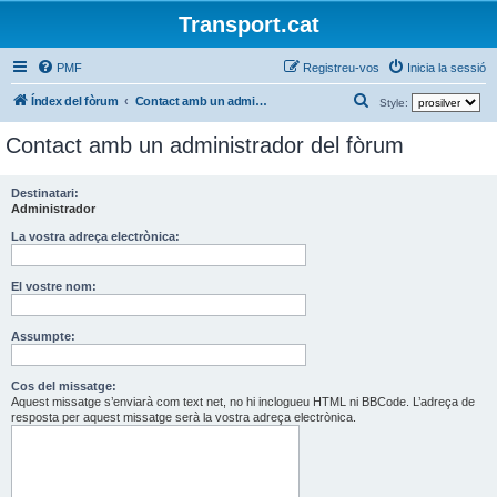
Transport.cat
PMF
Registreu-vos
Inicia la sessió
C
Índex del fòrum
Contact amb un administrador del fòrum
Style:
e
Contact amb un administrador del fòrum
r
c
Destinatari:
a
Administrador
La vostra adreça electrònica:
El vostre nom:
Assumpte:
Cos del missatge:
Aquest missatge s’enviarà com text net, no hi inclogueu HTML ni BBCode. L’adreça de
resposta per aquest missatge serà la vostra adreça electrònica.