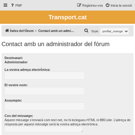
PMF
Registreu-vos
Inicia la sessió
Transport.cat
C
Índex del fòrum
Contact amb un administrador del fòrum
Style:
e
Contact amb un administrador del fòrum
r
c
Destinatari:
a
Administrador
La vostra adreça electrònica:
El vostre nom:
Assumpte:
Cos del missatge:
Aquest missatge s’enviarà com text net, no hi inclogueu HTML ni BBCode. L’adreça de
resposta per aquest missatge serà la vostra adreça electrònica.