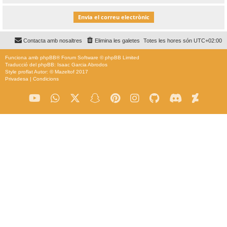
Contacta amb nosaltres
Elimina les galetes
Totes les hores són
UTC+02:00
Funciona amb
phpBB
® Forum Software © phpBB Limited
Traducció del phpBB: Isaac Garcia Abrodos
Style
proflat
Autor: ©
Mazeltof
2017
Privadesa
|
Condicions