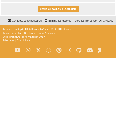
Contacta amb nosaltres
Elimina les galetes
Totes les hores són
UTC+02:00
Funciona amb
phpBB
® Forum Software © phpBB Limited
Traducció del phpBB: Isaac Garcia Abrodos
Style
proflat
Autor: ©
Mazeltof
2017
Privadesa
|
Condicions