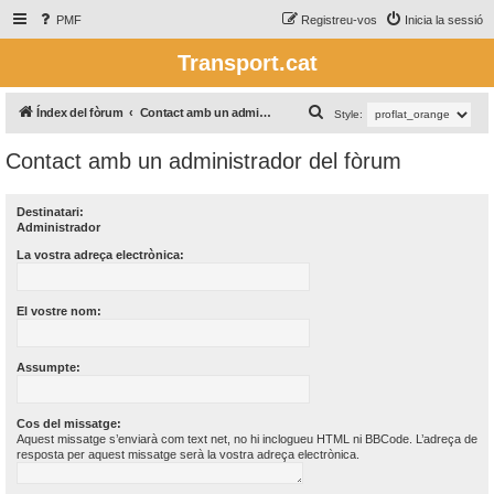
PMF
Registreu-vos
Inicia la sessió
Transport.cat
C
Índex del fòrum
Contact amb un administrador del fòrum
Style:
e
Contact amb un administrador del fòrum
r
c
Destinatari:
a
Administrador
La vostra adreça electrònica:
El vostre nom:
Assumpte:
Cos del missatge:
Aquest missatge s’enviarà com text net, no hi inclogueu HTML ni BBCode. L’adreça de
resposta per aquest missatge serà la vostra adreça electrònica.