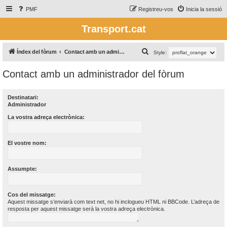
PMF
Registreu-vos
Inicia la sessió
Transport.cat
C
Índex del fòrum
Contact amb un administrador del fòrum
Style:
e
Contact amb un administrador del fòrum
r
c
Destinatari:
a
Administrador
La vostra adreça electrònica:
El vostre nom:
Assumpte:
Cos del missatge:
Aquest missatge s’enviarà com text net, no hi inclogueu HTML ni BBCode. L’adreça de
resposta per aquest missatge serà la vostra adreça electrònica.