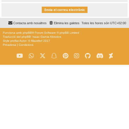
Contacta amb nosaltres
Elimina les galetes
Totes les hores són
UTC+02:00
Funciona amb
phpBB
® Forum Software © phpBB Limited
Traducció del phpBB: Isaac Garcia Abrodos
Style
proflat
Autor: ©
Mazeltof
2017
Privadesa
|
Condicions