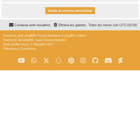
Contacta amb nosaltres
Elimina les galetes
Totes les hores són
UTC+02:00
Funciona amb
phpBB
® Forum Software © phpBB Limited
Traducció del phpBB: Isaac Garcia Abrodos
Style
proflat
Autor: ©
Mazeltof
2017
Privadesa
|
Condicions