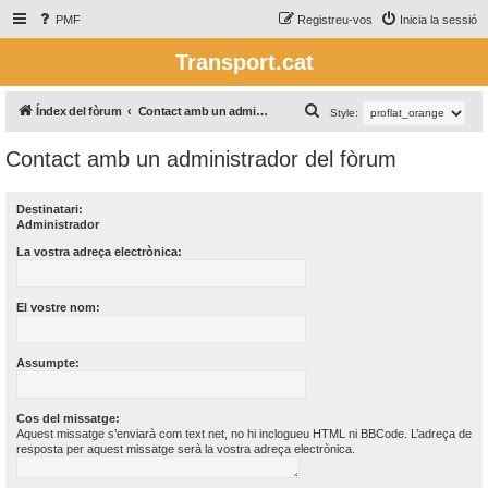
PMF
Registreu-vos
Inicia la sessió
Transport.cat
C
Índex del fòrum
Contact amb un administrador del fòrum
Style:
e
Contact amb un administrador del fòrum
r
c
Destinatari:
a
Administrador
La vostra adreça electrònica:
El vostre nom:
Assumpte:
Cos del missatge:
Aquest missatge s’enviarà com text net, no hi inclogueu HTML ni BBCode. L’adreça de
resposta per aquest missatge serà la vostra adreça electrònica.