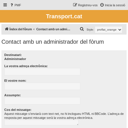
PMF
Registreu-vos
Inicia la sessió
Transport.cat
C
Índex del fòrum
Contact amb un administrador del fòrum
Style:
e
Contact amb un administrador del fòrum
r
c
Destinatari:
a
Administrador
La vostra adreça electrònica:
El vostre nom:
Assumpte:
Cos del missatge:
Aquest missatge s’enviarà com text net, no hi inclogueu HTML ni BBCode. L’adreça de
resposta per aquest missatge serà la vostra adreça electrònica.