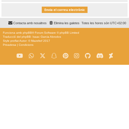
Contacta amb nosaltres
Elimina les galetes
Totes les hores són
UTC+02:00
Funciona amb
phpBB
® Forum Software © phpBB Limited
Traducció del phpBB: Isaac Garcia Abrodos
Style
proflat
Autor: ©
Mazeltof
2017
Privadesa
|
Condicions