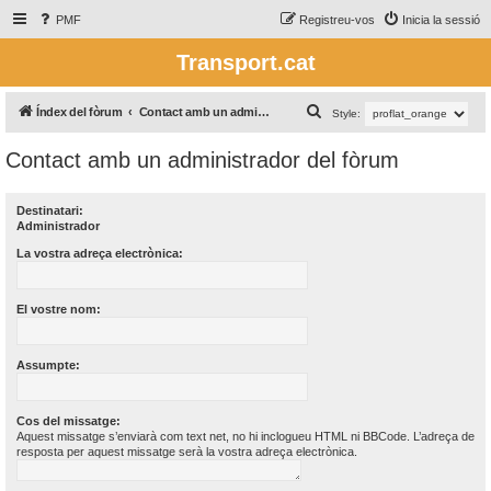
PMF
Registreu-vos
Inicia la sessió
Transport.cat
C
Índex del fòrum
Contact amb un administrador del fòrum
Style:
e
Contact amb un administrador del fòrum
r
c
Destinatari:
a
Administrador
La vostra adreça electrònica:
El vostre nom:
Assumpte:
Cos del missatge:
Aquest missatge s’enviarà com text net, no hi inclogueu HTML ni BBCode. L’adreça de
resposta per aquest missatge serà la vostra adreça electrònica.