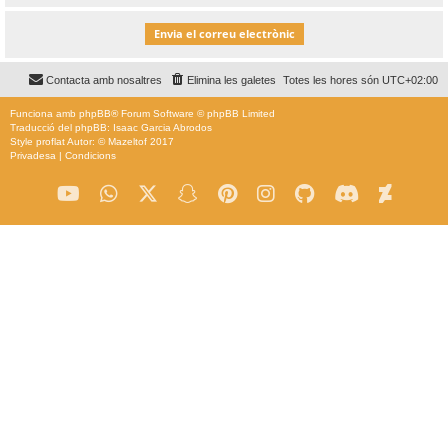
Contacta amb nosaltres
Elimina les galetes
Totes les hores són
UTC+02:00
Funciona amb
phpBB
® Forum Software © phpBB Limited
Traducció del phpBB: Isaac Garcia Abrodos
Style
proflat
Autor: ©
Mazeltof
2017
Privadesa
|
Condicions