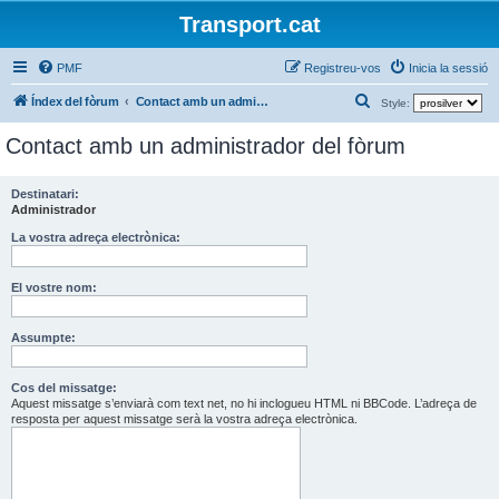
Transport.cat
PMF
Registreu-vos
Inicia la sessió
C
Índex del fòrum
Contact amb un administrador del fòrum
Style:
e
Contact amb un administrador del fòrum
r
c
Destinatari:
a
Administrador
La vostra adreça electrònica:
El vostre nom:
Assumpte:
Cos del missatge:
Aquest missatge s’enviarà com text net, no hi inclogueu HTML ni BBCode. L’adreça de
resposta per aquest missatge serà la vostra adreça electrònica.