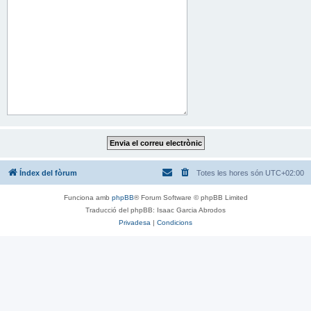
Índex del fòrum
Totes les hores són
UTC+02:00
Funciona amb
phpBB
® Forum Software © phpBB Limited
Traducció del phpBB: Isaac Garcia Abrodos
Privadesa
|
Condicions